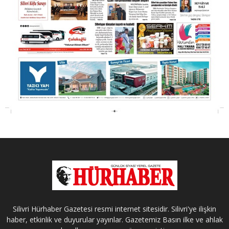
Silivri Hürhaber Gazetesi resmi internet sitesidir. Silivri'ye ilişkin
haber, etkinlik ve duyurular yayınlar. Gazetemiz Basın ilke ve ahlak