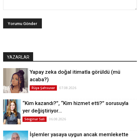
YAZARLAR
Yapay zeka doğal itimatla görüldü (mü
acaba?)
07.08.2026
Rüya Şahsuvar
“Kim kazandı?”, “Kim hizmet etti?” sorusuyla
yer değiştiriyor…
06.08.2026
Sevginar Sali
İşlemler yasaya uygun ancak memlekette