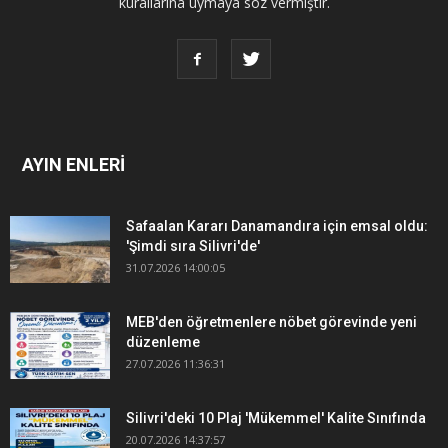
kurallarına uymaya söz vermiştir.
AYIN ENLERİ
Safaalan Kararı Danamandıra için emsal oldu:
'Şimdi sıra Silivri'de'
31.07.2026 14:00:05
MEB'den öğretmenlere nöbet görevinde yeni
düzenleme
27.07.2026 11:36:31
Silivri'deki 10 Plaj 'Mükemmel' Kalite Sınıfında
20.07.2026 14:37:57