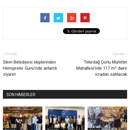
« Önceki
Sonraki »
Silivri Belediyesi ekiplerinden
Tekirdağ Çorlu Muhittin
Hemşireler Günü’nde anlamlı
Mahallesi'nde 117 m² daire
ziyaret
icradan satılacak
SON HABERLER