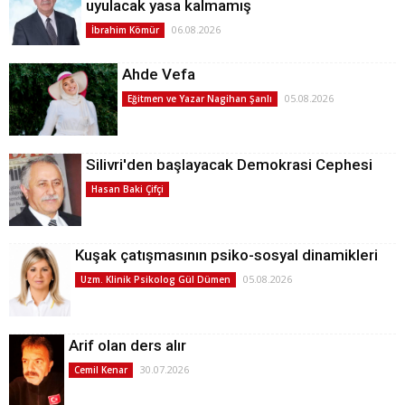
uyulacak yasa kalmamış
06.08.2026
İbrahim Kömür
Ahde Vefa
05.08.2026
Eğitmen ve Yazar Nagihan Şanlı
Silivri'den başlayacak Demokrasi Cephesi
Hasan Baki Çifçi
Kuşak çatışmasının psiko-sosyal dinamikleri
05.08.2026
Uzm. Klinik Psikolog Gül Dümen
Arif olan ders alır
30.07.2026
Cemil Kenar