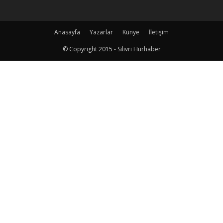
Anasayfa
Yazarlar
Künye
İletişim
© Copyright 2015 - Silivri Hürhaber