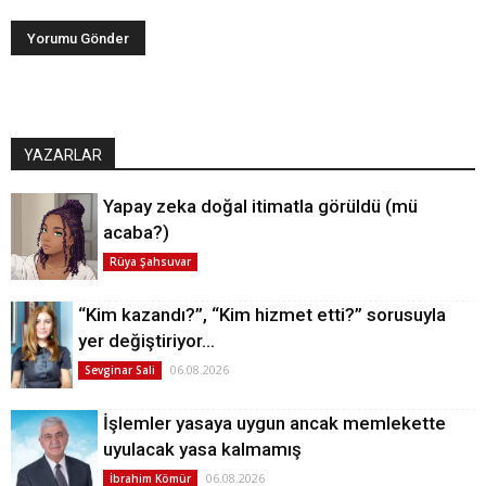
YAZARLAR
Yapay zeka doğal itimatla görüldü (mü
acaba?)
Rüya Şahsuvar
“Kim kazandı?”, “Kim hizmet etti?” sorusuyla
yer değiştiriyor…
06.08.2026
Sevginar Sali
İşlemler yasaya uygun ancak memlekette
uyulacak yasa kalmamış
06.08.2026
İbrahim Kömür