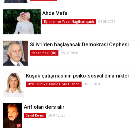
Ahde Vefa
05.08.2026
Eğitmen ve Yazar Nagihan Şanlı
Silivri'den başlayacak Demokrasi Cephesi
05.08.2026
Hasan Baki Çifçi
Kuşak çatışmasının psiko-sosyal dinamikleri
05.08.2026
Uzm. Klinik Psikolog Gül Dümen
Arif olan ders alır
30.07.2026
Cemil Kenar