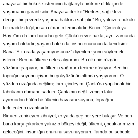
anayasal bir hukuk sisteminin bağlarıyla birlik ve dirlik içinde
yaşamanın garantisidir. Anayasa der ki: “Herkes, sağlıklı ve
dengeli bir çevrede yaşama hakkına sahiptir.” Bu, yalnızca hukuki
bir madde değil, insan olmanın teminatıdır. Benim “Çimentoya
Hayır”ım da tam buradan gelir. Çünkü çevre hakkı, aynı zamanda
yaşam hakkıdır; yaşam hakkı da, insan onurunun ta kendisidir.
Bana “Siz orada yaşamıyorsunuz” diyenlere şunu söylemek
isterim: Ben bu ülkede nefes alıyorum. Bu ülkenin rüzgârı
yüzüme çarpıyor, bu ülkenin yağmuru tenime düşüyor. Ben bu
toprağın suyunu içiyor, bu gökyüzünün altında yaşıyorum. O
yüzden uzağında değilim; tam içindeyim. Çanta'da yapılacak bir
fabrikanın dumanı, sadece Çanta'nın değil, zengin fakir
ayırmadan bütün bir ülkenin havasını suyunu, toprağını
kirletenlerin uzantısıdır.
Bir yeri zehirleyen zihniyet, er ya da geç her yere bulaşır. Ve ben
buna karşı çıkarken yalnız o bölgeyi değil, ülkemi, çocuklarımızın
geleceğini, insanlığın onurunu savunuyorum. Tamda bu sebeple,