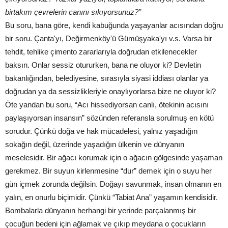
birtakım çevrelerin canını sıkıyorsunuz?”
Bu soru, bana göre, kendi kabuğunda yaşayanlar acısından doğru
bir soru. Çanta'yı, Değirmenköy'ü Gümüşyaka'yı v.s. Varsa bir
tehdit, tehlike çimento zararlarıyla doğrudan etkilenecekler
baksın. Onlar sessiz otururken, bana ne oluyor ki? Devletin
bakanlığından, belediyesine, sırasıyla siyasi iddiası olanlar ya
doğrudan ya da sessizlikleriyle onaylıyorlarsa bize ne oluyor ki?
Öte yandan bu soru, “Acı hissediyorsan canlı, ötekinin acısını
paylaşıyorsan insansın” sözünden referansla sorulmuş en kötü
sorudur. Çünkü doğa ve hak mücadelesi, yalnız yaşadığın
sokağın değil, üzerinde yaşadığın ülkenin ve dünyanın
meselesidir. Bir ağacı korumak için o ağacın gölgesinde yaşaman
gerekmez. Bir suyun kirlenmesine “dur” demek için o suyu her
gün içmek zorunda değilsin. Doğayı savunmak, insan olmanın en
yalın, en onurlu biçimidir. Çünkü “Tabiat Ana” yaşamın kendisidir.
Bombalarla dünyanın herhangi bir yerinde parçalanmış bir
çocuğun bedeni için ağlamak ve çıkıp meydana o çocukların