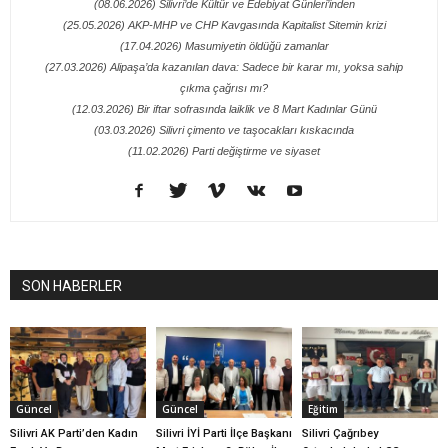
(08.06.2026) Silivri’de Kültür ve Edebiyat Günleri’inden
(25.05.2026) AKP-MHP ve CHP Kavgasında Kapitalist Sitemin krizi
(17.04.2026) Masumiyetin öldüğü zamanlar
(27.03.2026) Alipaşa’da kazanılan dava: Sadece bir karar mı, yoksa sahip
çıkma çağrısı mı?
(12.03.2026) Bir iftar sofrasında laiklik ve 8 Mart Kadınlar Günü
(03.03.2026) Silivri çimento ve taşocakları kıskacında
(11.02.2026) Parti değiştirme ve siyaset
SON HABERLER
Güncel
Güncel
Eğitim
Silivri AK Parti’den Kadın
Silivri İYİ Parti İlçe Başkanı
Silivri Çağrıbey