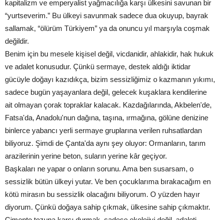
kapitalizm ve emperyalist yağmacılığa karşı ülkesini savunan bir
“yurtseverim.” Bu ülkeyi savunmak sadece dua okuyup, bayrak
sallamak, “ölürüm Türkiyem” ya da onuncu yıl marşıyla coşmak
değildir.
Benim için bu mesele kişisel değil, vicdanidir, ahlakidir, hak hukuk
ve adalet konusudur. Çünkü sermaye, destek aldığı iktidar
gücüyle doğayı kazıdıkça, bizim sessizliğimiz o kazmanın yıkımı,
sadece bugün yaşayanlara değil, gelecek kuşaklara kendilerine
ait olmayan çorak topraklar kalacak. Kazdağılarında, Akbelen'de,
Fatsa'da, Anadolu'nun dağına, taşına, ırmağına, gölüne denizine
binlerce yabancı yerli sermaye gruplarına verilen ruhsatlardan
biliyoruz. Şimdi de Çanta'da aynı şey oluyor: Ormanların, tarım
arazilerinin yerine beton, suların yerine kâr geçiyor.
Başkaları ne yapar o onların sorunu. Ama ben susarsam, o
sessizlik bütün ülkeyi yutar. Ve ben çocuklarıma bırakacağım en
kötü mirasın bu sessizlik olacağını biliyorum. O yüzden hayır
diyorum. Çünkü doğaya sahip çıkmak, ülkesine sahip çıkmaktır.
Çimento tozuna karşı durmak, sadece ekolojiyi değil, adaleti,