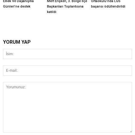
Emek Ve Dayanışma
Mert Erişken, 3. Bölge İlçe
Ortaokulu’nda LGS
Günleri’ne destek
Başkanları Toplantısına
başarısı ödüllendirildi
katıldı
YORUM YAP