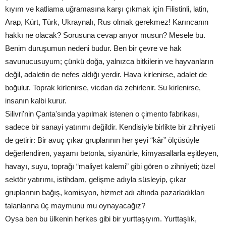
kıyım ve katliama uğramasına karşı çıkmak için Filistinli, latin,
Arap, Kürt, Türk, Ukraynalı, Rus olmak gerekmez! Karıncanın
hakkı ne olacak? Sorusuna cevap arıyor musun? Mesele bu.
Benim duruşumun nedeni budur. Ben bir çevre ve hak
savunucusuyum; çünkü doğa, yalnızca bitkilerin ve hayvanların
değil, adaletin de nefes aldığı yerdir. Hava kirlenirse, adalet de
boğulur. Toprak kirlenirse, vicdan da zehirlenir. Su kirlenirse,
insanın kalbi kurur.
Silivri'nin Çanta'sında yapılmak istenen o çimento fabrikası,
sadece bir sanayi yatırımı değildir. Kendisiyle birlikte bir zihniyeti
de getirir: Bir avuç çıkar gruplarının her şeyi “kâr” ölçüsüyle
değerlendiren, yaşamı betonla, siyanürle, kimyasallarla eşitleyen,
havayı, suyu, toprağı “maliyet kalemi” gibi gören o zihniyeti; özel
sektör yatırımı, istihdam, gelişme adıyla süsleyip, çıkar
gruplarının bağış, komisyon, hizmet adı altında pazarladıkları
talanlarına üç maymunu mu oynayacağız?
Oysa ben bu ülkenin herkes gibi bir yurttaşıyım. Yurttaşlık,