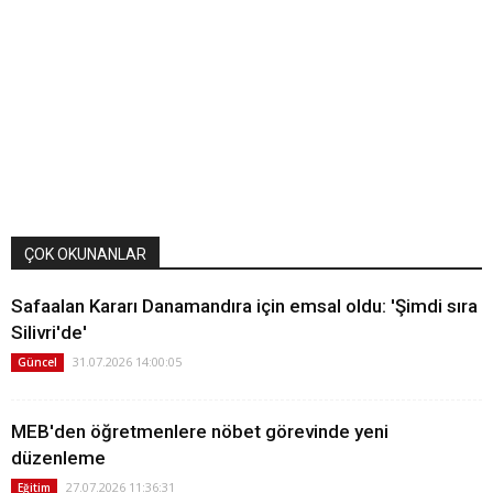
ÇOK OKUNANLAR
Safaalan Kararı Danamandıra için emsal oldu: 'Şimdi sıra
Silivri'de'
31.07.2026 14:00:05
Güncel
MEB'den öğretmenlere nöbet görevinde yeni
düzenleme
27.07.2026 11:36:31
Eğitim