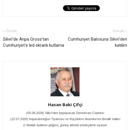
« Önceki
Sonraki »
Silivri'de Anpa Gross’tan
Cumhuriyet Balosuna Silivri’den
Cumhuriyet’e led ekranlı kutlama
katılım
Hasan Baki Çifçi
(05.08.2026) Silivri'den başlayacak Demokrasi Cephesi
(22.07.2026) İmparatorluğun Tiyatrosu ve Küçüklere Amerika’nın ibretlik halleri
() Mutlak butlanın gölgesi, güneş altında emekçilerle siyaset