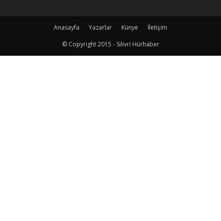
Anasayfa
Yazarlar
Künye
İletişim
© Copyright 2015 - Silivri Hürhaber