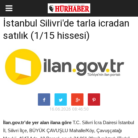
İstanbul Silivri'de tarla icradan
satılık (1/15 hissesi)
16.06.2026 08:46:50
İlan.gov.tr'de yer alan ilana göre
T.C. Silivri İcra Dairesi İstanbul
İl, Silivri İlçe, BÜYÜK ÇAVUŞLU Mahalle/Köy, Çavuşçatağı