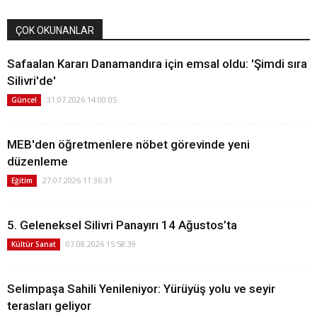
ÇOK OKUNANLAR
Safaalan Kararı Danamandıra için emsal oldu: 'Şimdi sıra
Silivri'de'
31.07.2026 14:00:05
Güncel
MEB'den öğretmenlere nöbet görevinde yeni
düzenleme
27.07.2026 11:36:31
Eğitim
5. Geleneksel Silivri Panayırı 14 Ağustos’ta
07.08.2026 15:58:39
Kültür Sanat
Selimpaşa Sahili Yenileniyor: Yürüyüş yolu ve seyir
terasları geliyor