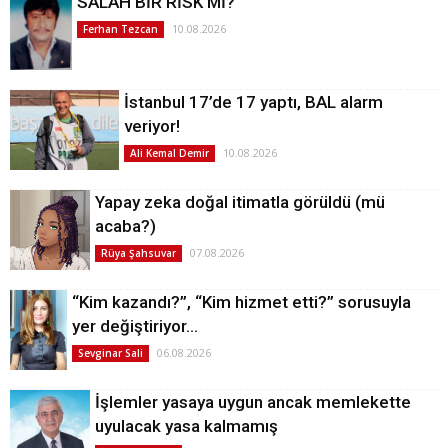
SALAH BİR RİSK Mİ?
10.08.2026
Ferhan Tezcan
İstanbul 17’de 17 yaptı, BAL alarm
veriyor!
10.08.2026
Ali Kemal Demir
Yapay zeka doğal itimatla görüldü (mü
acaba?)
07.08.2026
Rüya Şahsuvar
“Kim kazandı?”, “Kim hizmet etti?” sorusuyla
yer değiştiriyor…
06.08.2026
Sevginar Sali
İşlemler yasaya uygun ancak memlekette
uyulacak yasa kalmamış