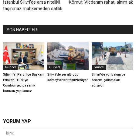
İstanbul Silivri'de arsa nitelikli
Kömür: Vicdanım rahat, alnım ak
taşınmaz mahkemeden satılık
SON HABERLER
Güncel
Güncel
Güncel
Silivri İYİ Parti İlçe Başkanı
Silivri’de yer altı çöp
Silivri’de yol bakım ve
Erişken: Türkiye
konteynerleri temizleniyor
onarım çalışmaları
Cumhuriyeti pazarlık
sürüyor
konusu yapılamaz
YORUM YAP