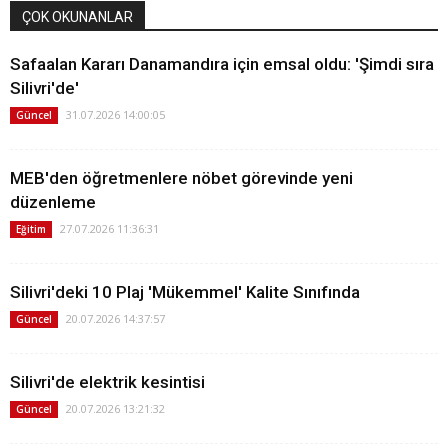
ÇOK OKUNANLAR
Safaalan Kararı Danamandıra için emsal oldu: 'Şimdi sıra
Silivri'de'
31.07.2026 14:00:05
Güncel
MEB'den öğretmenlere nöbet görevinde yeni
düzenleme
27.07.2026 11:36:31
Eğitim
Silivri'deki 10 Plaj 'Mükemmel' Kalite Sınıfında
20.07.2026 14:37:57
Güncel
Silivri'de elektrik kesintisi
20.07.2026 13:21:32
Güncel