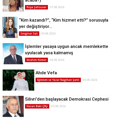
07.08.2026
Rüya Şahsuvar
“Kim kazandı?”, “Kim hizmet etti?” sorusuyla
yer değiştiriyor…
06.08.2026
Sevginar Sali
İşlemler yasaya uygun ancak memlekette
uyulacak yasa kalmamış
06.08.2026
İbrahim Kömür
Ahde Vefa
05.08.2026
Eğitmen ve Yazar Nagihan Şanlı
Silivri'den başlayacak Demokrasi Cephesi
05.08.2026
Hasan Baki Çifçi