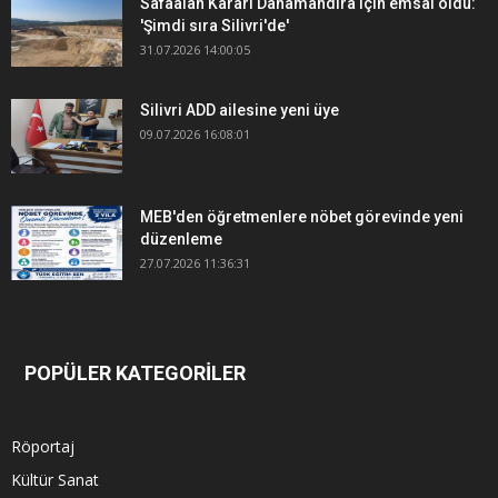
Safaalan Kararı Danamandıra için emsal oldu:
'Şimdi sıra Silivri'de'
31.07.2026 14:00:05
Silivri ADD ailesine yeni üye
09.07.2026 16:08:01
MEB'den öğretmenlere nöbet görevinde yeni
düzenleme
27.07.2026 11:36:31
POPÜLER KATEGORİLER
Röportaj
Kültür Sanat