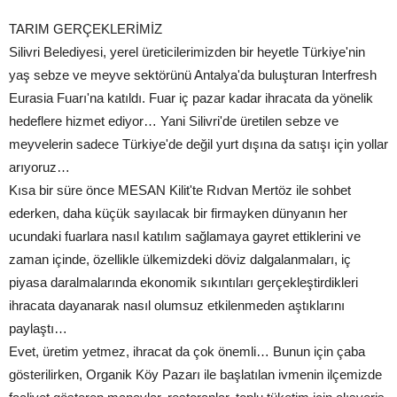
TARIM GERÇEKLERİMİZ
Silivri Belediyesi, yerel üreticilerimizden bir heyetle Türkiye'nin
yaş sebze ve meyve sektörünü Antalya'da buluşturan Interfresh
Eurasia Fuarı'na katıldı. Fuar iç pazar kadar ihracata da yönelik
hedeflere hizmet ediyor… Yani Silivri'de üretilen sebze ve
meyvelerin sadece Türkiye'de değil yurt dışına da satışı için yollar
arıyoruz…
Kısa bir süre önce MESAN Kilit'te Rıdvan Mertöz ile sohbet
ederken, daha küçük sayılacak bir firmayken dünyanın her
ucundaki fuarlara nasıl katılım sağlamaya gayret ettiklerini ve
zaman içinde, özellikle ülkemizdeki döviz dalgalanmaları, iç
piyasa daralmalarında ekonomik sıkıntıları gerçekleştirdikleri
ihracata dayanarak nasıl olumsuz etkilenmeden aştıklarını
paylaştı…
Evet, üretim yetmez, ihracat da çok önemli… Bunun için çaba
gösterilirken, Organik Köy Pazarı ile başlatılan ivmenin ilçemizde