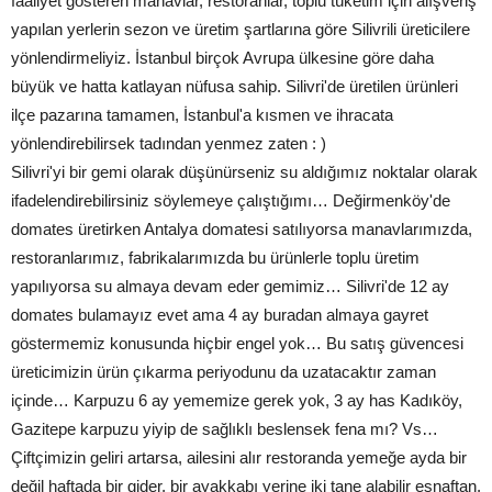
faaliyet gösteren manavlar, restoranlar, toplu tüketim için alışveriş
yapılan yerlerin sezon ve üretim şartlarına göre Silivrili üreticilere
yönlendirmeliyiz. İstanbul birçok Avrupa ülkesine göre daha
büyük ve hatta katlayan nüfusa sahip. Silivri'de üretilen ürünleri
ilçe pazarına tamamen, İstanbul'a kısmen ve ihracata
yönlendirebilirsek tadından yenmez zaten : )
Silivri'yi bir gemi olarak düşünürseniz su aldığımız noktalar olarak
ifadelendirebilirsiniz söylemeye çalıştığımı… Değirmenköy'de
domates üretirken Antalya domatesi satılıyorsa manavlarımızda,
restoranlarımız, fabrikalarımızda bu ürünlerle toplu üretim
yapılıyorsa su almaya devam eder gemimiz… Silivri'de 12 ay
domates bulamayız evet ama 4 ay buradan almaya gayret
göstermemiz konusunda hiçbir engel yok… Bu satış güvencesi
üreticimizin ürün çıkarma periyodunu da uzatacaktır zaman
içinde… Karpuzu 6 ay yememize gerek yok, 3 ay has Kadıköy,
Gazitepe karpuzu yiyip de sağlıklı beslensek fena mı? Vs…
Çiftçimizin geliri artarsa, ailesini alır restoranda yemeğe ayda bir
değil haftada bir gider, bir ayakkabı yerine iki tane alabilir esnaftan,