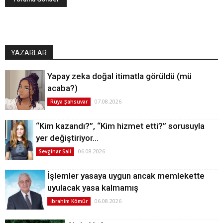
YAZARLAR
Yapay zeka doğal itimatla görüldü (mü
acaba?)
07.08.2026
Rüya Şahsuvar
“Kim kazandı?”, “Kim hizmet etti?” sorusuyla
yer değiştiriyor…
06.08.2026
Sevginar Sali
İşlemler yasaya uygun ancak memlekette
uyulacak yasa kalmamış
06.08.2026
İbrahim Kömür