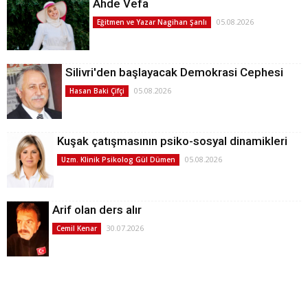
Ahde Vefa
05.08.2026
Eğitmen ve Yazar Nagihan Şanlı
Silivri'den başlayacak Demokrasi Cephesi
05.08.2026
Hasan Baki Çifçi
Kuşak çatışmasının psiko-sosyal dinamikleri
05.08.2026
Uzm. Klinik Psikolog Gül Dümen
Arif olan ders alır
30.07.2026
Cemil Kenar