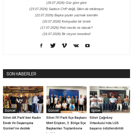
(29.07.2026) Göz göre göre
(23.07.2026) Sadece CHP değil, Silivri de etkileniyor
(22.07.2026) Başka şeyler yazmak isterdim
(20.07.2026) Komşudan bir örnek
(17.07.2026) Peki meclis ne olacak?
(16.07.2026) Bir vizyon meselesi!
SON HABERLER
Güncel
Güncel
Eğitim
Silivri AK Parti’den Kadın
Silivri İYİ Parti İlçe Başkanı
Silivri Çağrıbey
Emek Ve Dayanışma
Mert Erişken, 3. Bölge İlçe
Ortaokulu’nda LGS
Günleri’ne destek
Başkanları Toplantısına
başarısı ödüllendirildi