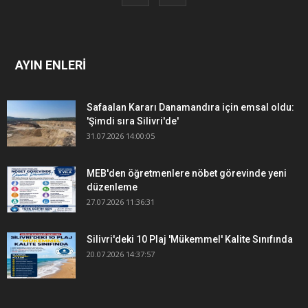
AYIN ENLERİ
Safaalan Kararı Danamandıra için emsal oldu:
'Şimdi sıra Silivri'de'
31.07.2026 14:00:05
MEB'den öğretmenlere nöbet görevinde yeni
düzenleme
27.07.2026 11:36:31
Silivri'deki 10 Plaj 'Mükemmel' Kalite Sınıfında
20.07.2026 14:37:57