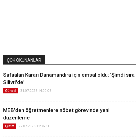
ÇOK OKUNANLAR
Safaalan Kararı Danamandıra için emsal oldu: 'Şimdi sıra
Silivri'de'
31.07.2026 14:00:05
Güncel
MEB'den öğretmenlere nöbet görevinde yeni
düzenleme
27.07.2026 11:36:31
Eğitim