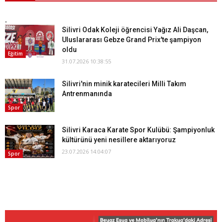
,
Silivri Odak Koleji öğrencisi Yağız Ali Daşcan,
Uluslararası Gebze Grand Prix'te şampiyon
oldu
Eğitim
31.07.2026 10:38:55
Silivri'nin minik karatecileri Milli Takım
Antrenmanında
Spor
Silivri Karaca Karate Spor Kulübü: Şampiyonluk
kültürünü yeni nesillere aktarıyoruz
23.07.2026 14:04:07
Spor