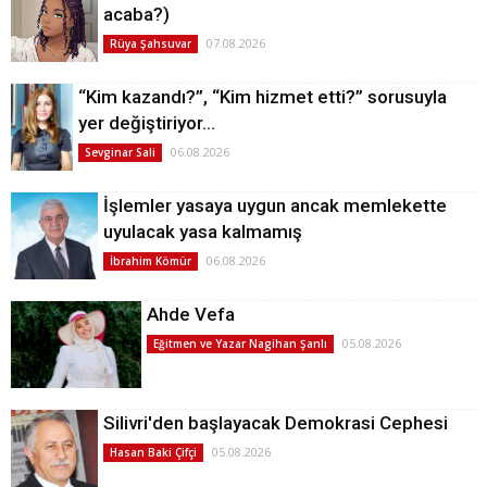
acaba?)
07.08.2026
Rüya Şahsuvar
“Kim kazandı?”, “Kim hizmet etti?” sorusuyla
yer değiştiriyor…
06.08.2026
Sevginar Sali
İşlemler yasaya uygun ancak memlekette
uyulacak yasa kalmamış
06.08.2026
İbrahim Kömür
Ahde Vefa
05.08.2026
Eğitmen ve Yazar Nagihan Şanlı
Silivri'den başlayacak Demokrasi Cephesi
05.08.2026
Hasan Baki Çifçi