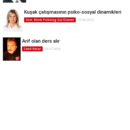
Kuşak çatışmasının psiko-sosyal dinamikleri
05.08.2026
Uzm. Klinik Psikolog Gül Dümen
Arif olan ders alır
30.07.2026
Cemil Kenar