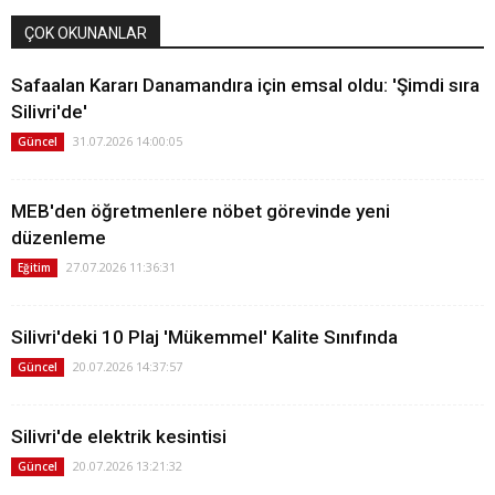
ÇOK OKUNANLAR
Safaalan Kararı Danamandıra için emsal oldu: 'Şimdi sıra
Silivri'de'
31.07.2026 14:00:05
Güncel
MEB'den öğretmenlere nöbet görevinde yeni
düzenleme
27.07.2026 11:36:31
Eğitim
Silivri'deki 10 Plaj 'Mükemmel' Kalite Sınıfında
20.07.2026 14:37:57
Güncel
Silivri'de elektrik kesintisi
20.07.2026 13:21:32
Güncel