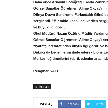
Daha önce Arnavut Fotoğrafçı Soela Zani'nin
Görsel Sanatlar Öğretmeni Alime Okyay'nın fi
Dünya Down Sendromu Farkındalık Günü dolay
sergilendi. “Bir tablo +ben” adı verilen serg
ve büyük ilgi gördü.
Okul Müdürü Nazım Öztürk, Müdür Yardımcıs
Görsel Sanatlar Öğretmeni Alime Okyay'ı serg
ziyaretçileri tarafından büyük ilgi gördü ve 
Bakırcı da beğenilerini ifade ederek Lions L
Merkezi eğitimcilerini tebrik edenler arasınd
Renginar SALİ
ETİKETLER
PAYLAŞ
Facebook
Twitter