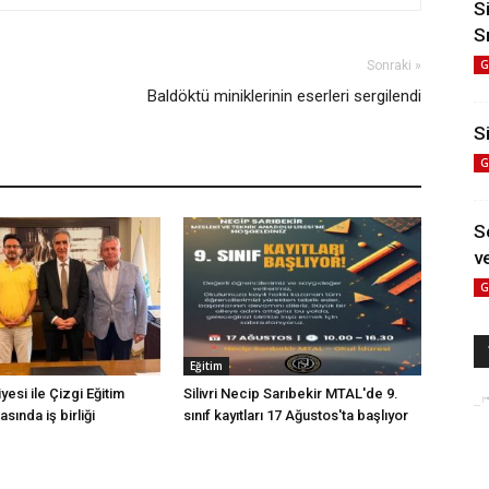
S
S
G
Sonraki »
Baldöktü miniklerinin eserleri sergilendi
Si
G
S
ve
G
Eğitim
iyesi ile Çizgi Eğitim
Silivri Necip Sarıbekir MTAL'de 9.
sında iş birliği
sınıf kayıtları 17 Ağustos'ta başlıyor