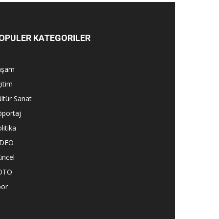
OPÜLER KATEGORİLER
aşam
itim
ltür Sanat
öportaj
litika
İDEO
üncel
OTO
por