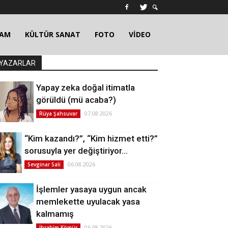
ŞAM
KÜLTÜR SANAT
FOTO
VİDEO
YAZARLAR
Yapay zeka doğal itimatla
görüldü (mü acaba?)
07.08.2026
Rüya Şahsuvar
“Kim kazandı?”, “Kim hizmet etti?”
sorusuyla yer değiştiriyor…
06.08.2026
Sevginar Sali
İşlemler yasaya uygun ancak
memlekette uyulacak yasa
kalmamış
06.08.2026
İbrahim Kömür