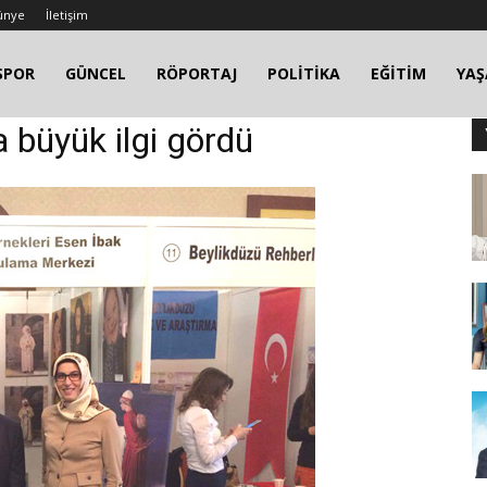
ünye
İletişim
SPOR
GÜNCEL
RÖPORTAJ
POLİTİKA
EĞİTİM
YA
a büyük ilgi gördü