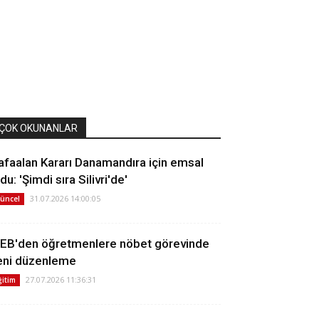
ÇOK OKUNANLAR
afaalan Kararı Danamandıra için emsal
du: 'Şimdi sıra Silivri'de'
31.07.2026 14:00:05
üncel
EB'den öğretmenlere nöbet görevinde
eni düzenleme
27.07.2026 11:36:31
ğitim