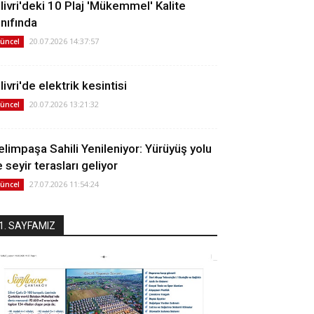
ilivri'deki 10 Plaj 'Mükemmel' Kalite
ınıfında
20.07.2026 14:37:57
üncel
livri'de elektrik kesintisi
20.07.2026 13:21:32
üncel
elimpaşa Sahili Yenileniyor: Yürüyüş yolu
 seyir terasları geliyor
27.07.2026 11:54:24
üncel
1. SAYFAMIZ