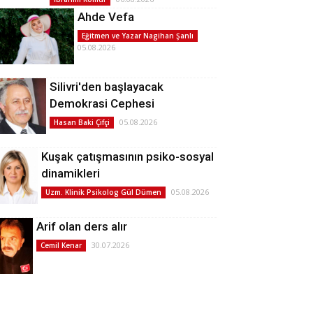
Ahde Vefa
Eğitmen ve Yazar Nagihan Şanlı
05.08.2026
Silivri'den başlayacak
Demokrasi Cephesi
05.08.2026
Hasan Baki Çifçi
Kuşak çatışmasının psiko-sosyal
dinamikleri
05.08.2026
Uzm. Klinik Psikolog Gül Dümen
Arif olan ders alır
30.07.2026
Cemil Kenar