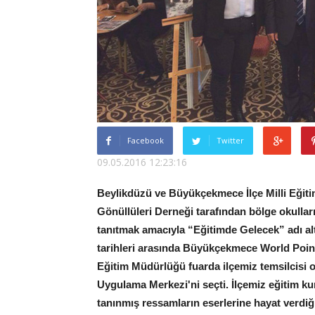
Facebook
Twitter
09.05.2016 12:23:16
Beylikdüzü ve Büyükçekmece İlçe Milli Eğiti
Gönüllüleri Derneği tarafından bölge okullar
tanıtmak amacıyla “Eğitimde Gelecek” adı alt
tarihleri arasında Büyükçekmece World Point So
Eğitim Müdürlüğü fuarda ilçemiz temsilcisi o
Uygulama Merkezi'ni seçti. İlçemiz eğitim 
tanınmış ressamların eserlerine hayat verdiği 