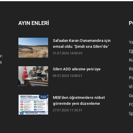
AYIN ENLERİ
P
Safaalan Kararı Danamandıra için
Y
emsal oldu: 'Şimdi sıra Silivri'de'
Eğ
31.07.2026 14:00:05
r.
Kü
a
R
Silivri ADD ailesine yeni üye
09.07.2026 16:08:01
Po
V
G
MEB'den öğretmenlere nöbet
görevinde yeni düzenleme
F
27.07.2026 11:36:31
S