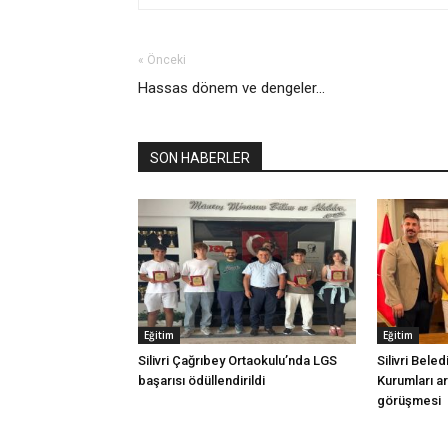
« Önceki
Hassas dönem ve dengeler...
SON HABERLER
Eğitim
Eğitim
Silivri Çağrıbey Ortaokulu’nda LGS
Silivri Beled
başarısı ödüllendirildi
Kurumları ara
görüşmesi