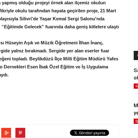
 yapmış olduğu projeyi örnek alan ilçemiz okulun
kriyle okulu tarafından hayata geçirilen proje, 21 Mart
ısıyla Silivri'de Yaşar Kemal Sergi Salonu'nda
i, “Eğitimde Gelecek” fuarında daha geniş kitlelere ulaştı
ı Hüseyin Aşık ve Müzik Öğretmeni İlhan İnanç,
ide yalnız bırakmadı. Sergide yer alan eserler fuar
beğeni topladı. Beylikdüzü İlçe Milli Eğitim Müdürü Yafes
eo Dernekleri Esen İbak Özel Eğitim ve İş Uygulama
S
aydı.
ol
G
M
y
E