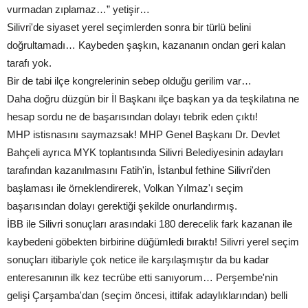
vurmadan zıplamaz…” yetişir…
Silivri'de siyaset yerel seçimlerden sonra bir türlü belini
doğrultamadı… Kaybeden şaşkın, kazananın ondan geri kalan
tarafı yok.
Bir de tabi ilçe kongrelerinin sebep olduğu gerilim var…
Daha doğru düzgün bir İl Başkanı ilçe başkan ya da teşkilatına ne
hesap sordu ne de başarısından dolayı tebrik eden çıktı!
MHP istisnasını saymazsak! MHP Genel Başkanı Dr. Devlet
Bahçeli ayrıca MYK toplantısında Silivri Belediyesinin adayları
tarafından kazanılmasını Fatih'in, İstanbul fethine Silivri'den
başlaması ile örneklendirerek, Volkan Yılmaz'ı seçim
başarısından dolayı gerektiği şekilde onurlandırmış.
İBB ile Silivri sonuçları arasındaki 180 derecelik fark kazanan ile
kaybedeni göbekten birbirine düğümledi bıraktı! Silivri yerel seçim
sonuçları itibariyle çok netice ile karşılaşmıştır da bu kadar
enteresanının ilk kez tecrübe etti sanıyorum… Perşembe'nin
gelişi Çarşamba'dan (seçim öncesi, ittifak adaylıklarından) belli