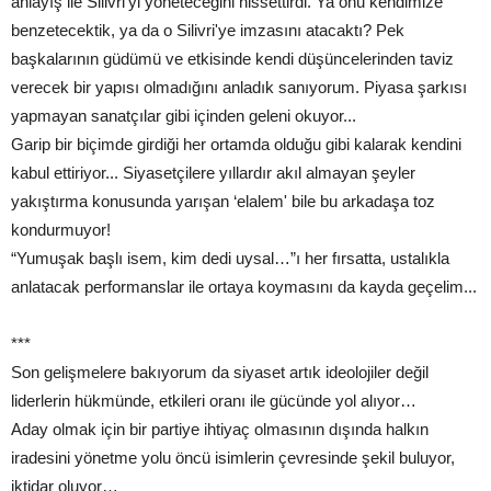
anlayış ile Silivri'yi yöneteceğini hissettirdi. Ya onu kendimize
benzetecektik, ya da o Silivri'ye imzasını atacaktı? Pek
başkalarının güdümü ve etkisinde kendi düşüncelerinden taviz
verecek bir yapısı olmadığını anladık sanıyorum. Piyasa şarkısı
yapmayan sanatçılar gibi içinden geleni okuyor...
Garip bir biçimde girdiği her ortamda olduğu gibi kalarak kendini
kabul ettiriyor... Siyasetçilere yıllardır akıl almayan şeyler
yakıştırma konusunda yarışan ‘elalem' bile bu arkadaşa toz
kondurmuyor!
“Yumuşak başlı isem, kim dedi uysal…”ı her fırsatta, ustalıkla
anlatacak performanslar ile ortaya koymasını da kayda geçelim...
***
Son gelişmelere bakıyorum da siyaset artık ideolojiler değil
liderlerin hükmünde, etkileri oranı ile gücünde yol alıyor…
Aday olmak için bir partiye ihtiyaç olmasının dışında halkın
iradesini yönetme yolu öncü isimlerin çevresinde şekil buluyor,
iktidar oluyor…