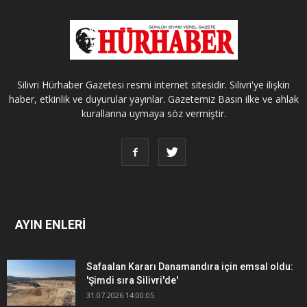
Silivri Hürhaber Gazetesi resmi internet sitesidir. Silivri'ye ilişkin
haber, etkinlik ve duyurular yayınlar. Gazetemiz Basın ilke ve ahlak
kurallarına uymaya söz vermiştir.
AYIN ENLERİ
Safaalan Kararı Danamandıra için emsal oldu:
'Şimdi sıra Silivri'de'
31.07.2026 14:00:05