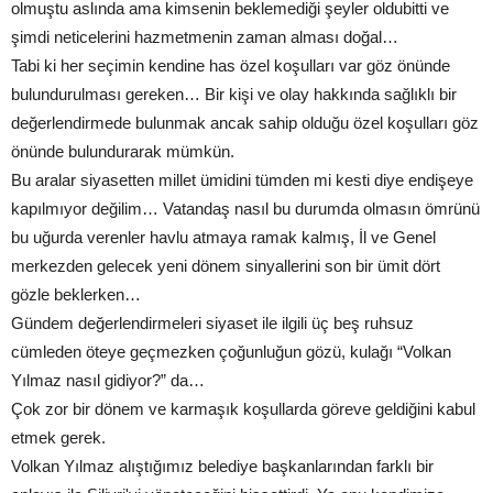
olmuştu aslında ama kimsenin beklemediği şeyler oldubitti ve
şimdi neticelerini hazmetmenin zaman alması doğal…
Tabi ki her seçimin kendine has özel koşulları var göz önünde
bulundurulması gereken… Bir kişi ve olay hakkında sağlıklı bir
değerlendirmede bulunmak ancak sahip olduğu özel koşulları göz
önünde bulundurarak mümkün.
Bu aralar siyasetten millet ümidini tümden mi kesti diye endişeye
kapılmıyor değilim… Vatandaş nasıl bu durumda olmasın ömrünü
bu uğurda verenler havlu atmaya ramak kalmış, İl ve Genel
merkezden gelecek yeni dönem sinyallerini son bir ümit dört
gözle beklerken…
Gündem değerlendirmeleri siyaset ile ilgili üç beş ruhsuz
cümleden öteye geçmezken çoğunluğun gözü, kulağı “Volkan
Yılmaz nasıl gidiyor?” da…
Çok zor bir dönem ve karmaşık koşullarda göreve geldiğini kabul
etmek gerek.
Volkan Yılmaz alıştığımız belediye başkanlarından farklı bir