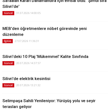
Safaalan Kararı Danamandıra için emsal oldu: 'Şimdi sıra
Silivri'de'
31.07.2026 14:00:05
Güncel
MEB'den öğretmenlere nöbet görevinde yeni
düzenleme
27.07.2026 11:36:31
Eğitim
Silivri'deki 10 Plaj 'Mükemmel' Kalite Sınıfında
20.07.2026 14:37:57
Güncel
Silivri'de elektrik kesintisi
20.07.2026 13:21:32
Güncel
Selimpaşa Sahili Yenileniyor: Yürüyüş yolu ve seyir
terasları geliyor