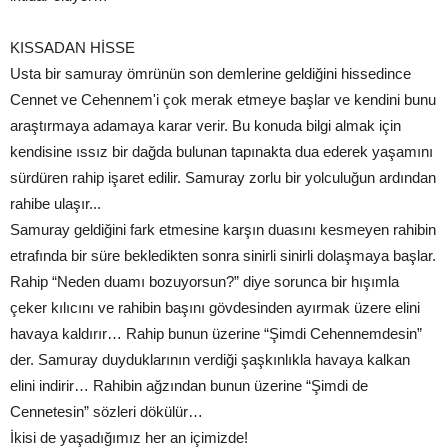
KISSADAN HİSSE
Usta bir samuray ömrünün son demlerine geldiğini hissedince
Cennet ve Cehennem'i çok merak etmeye başlar ve kendini bunu
araştırmaya adamaya karar verir. Bu konuda bilgi almak için
kendisine ıssız bir dağda bulunan tapınakta dua ederek yaşamını
sürdüren rahip işaret edilir. Samuray zorlu bir yolculuğun ardından
rahibe ulaşır...
Samuray geldiğini fark etmesine karşın duasını kesmeyen rahibin
etrafında bir süre bekledikten sonra sinirli sinirli dolaşmaya başlar.
Rahip “Neden duamı bozuyorsun?” diye sorunca bir hışımla
çeker kılıcını ve rahibin başını gövdesinden ayırmak üzere elini
havaya kaldırır… Rahip bunun üzerine “Şimdi Cehennemdesin”
der. Samuray duyduklarının verdiği şaşkınlıkla havaya kalkan
elini indirir… Rahibin ağzından bunun üzerine “Şimdi de
Cennetesin” sözleri dökülür…
İkisi de yaşadığımız her an içimizde!