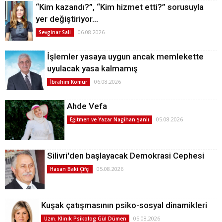
“Kim kazandı?”, “Kim hizmet etti?” sorusuyla
yer değiştiriyor…
06.08.2026
Sevginar Sali
İşlemler yasaya uygun ancak memlekette
uyulacak yasa kalmamış
06.08.2026
İbrahim Kömür
Ahde Vefa
05.08.2026
Eğitmen ve Yazar Nagihan Şanlı
Silivri'den başlayacak Demokrasi Cephesi
05.08.2026
Hasan Baki Çifçi
Kuşak çatışmasının psiko-sosyal dinamikleri
05.08.2026
Uzm. Klinik Psikolog Gül Dümen