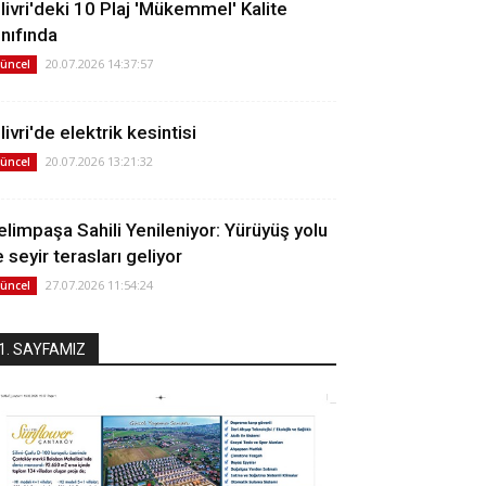
ilivri'deki 10 Plaj 'Mükemmel' Kalite
ınıfında
20.07.2026 14:37:57
üncel
livri'de elektrik kesintisi
20.07.2026 13:21:32
üncel
elimpaşa Sahili Yenileniyor: Yürüyüş yolu
 seyir terasları geliyor
27.07.2026 11:54:24
üncel
1. SAYFAMIZ