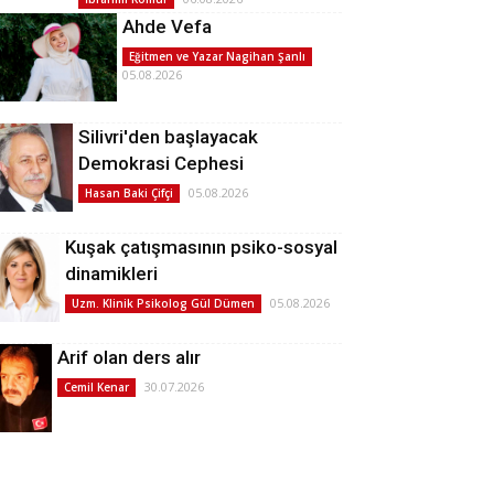
Ahde Vefa
Eğitmen ve Yazar Nagihan Şanlı
05.08.2026
Silivri'den başlayacak
Demokrasi Cephesi
05.08.2026
Hasan Baki Çifçi
Kuşak çatışmasının psiko-sosyal
dinamikleri
05.08.2026
Uzm. Klinik Psikolog Gül Dümen
Arif olan ders alır
30.07.2026
Cemil Kenar