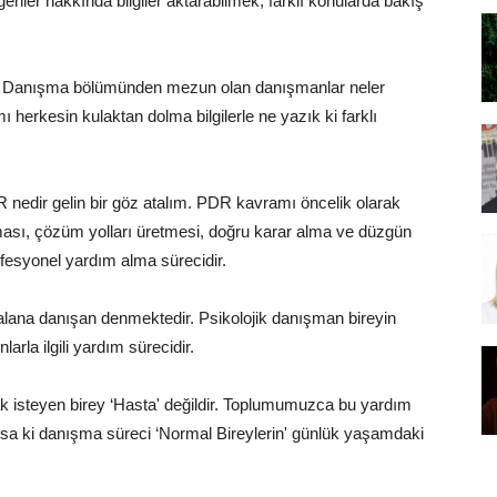
ler hakkında bilgiler aktarabilmek, farklı konularda bakış
ojik Danışma bölümünden mezun olan danışmanlar neler
herkesin kulaktan dolma bilgilerle ne yazık ki farklı
R nedir gelin bir göz atalım. PDR kavramı öncelik olarak
aması, çözüm yolları üretmesi, doğru karar alma ve düzgün
ofesyonel yardım alma sürecidir.
alana danışan denmektedir. Psikolojik danışman bireyin
rla ilgili yardım sürecidir.
k isteyen birey ‘Hasta' değildir. Toplumumuzca bu yardım
sa ki danışma süreci ‘Normal Bireylerin' günlük yaşamdaki