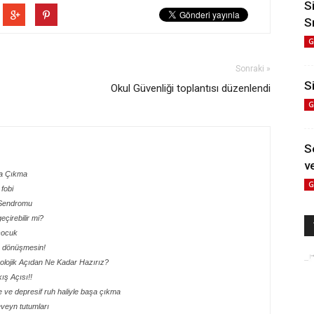
S
S
G
Sonraki »
Si
Okul Güvenliği toplantısı düzenlendi
G
S
ve
şa Çıkma
G
fobi
 Sendromu
çirebilir mi?
çocuk
e dönüşmesin!
olojik Açıdan Ne Kadar Hazırız?
ış Açısı!!
 ve depresif ruh haliyle başa çıkma
veyn tutumları