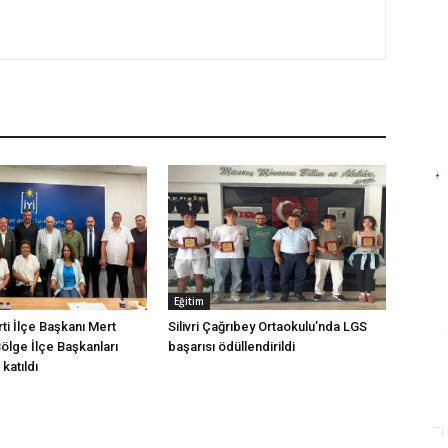
Eğitim
arti İlçe Başkanı Mert
Silivri Çağrıbey Ortaokulu’nda LGS
Bölge İlçe Başkanları
başarısı ödüllendirildi
katıldı