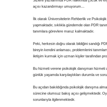
Sizlere yazılarımda PDR hakkında çocuk ve ergen
açısı kazandırmayı umuyorum…
İlk olarak Üniversitelerin Rehberlik ve Psikol
yapmaktadır, sıklıkla gündemde olan PDR tanımı 
tanımlara görevlere maruz kalmaktadır.
Peki, herkesin doğru olarak bildiğini sandığı PD
bireyin kendini anlaması, problemlerini tanıml
iletişim kurmak için uzman kişiler tarafından pr
Bu hizmeti verene psikolojik danışman hizmeti 
günlük yaşamda karşılaştıkları durumla ve sorunla
Bu açıdan bakıldığında psikolojik danışma alma
sürecine olumsuz bakış açısı gelişmektedir. Oy
sorunlarıyla ilgilenmektedir.