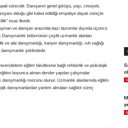
ti sürecidir. Danışanın genel görüşü, yaşı, cinsiyeti,
ışanı olduğu gibi kabul edildiği empatiye dayalı süreçtir.
ik” esas ilkedir.
anışman ve danışan arasında bazı durumlar dışında üçüncü
jik Danışmanlık bölümünün çeşitli uzmanlık alanları
ik ve aile danışmanlığı, kariyer danışmanlığı, ruh sağlığı
k danışmanlık şeklindedir.
S
ersitelerin eğitim fakültesine bağlı rehberlik ve psikolojik
ol
ğitimi boyunca alınan dersler yapılan çalışmalar
k danışmanlığı mezunu olunur. Uzmanlık alanlarında eğitim
G
lojik danışmanlardan yardım almaları sağlıklı süreç
M
y
E