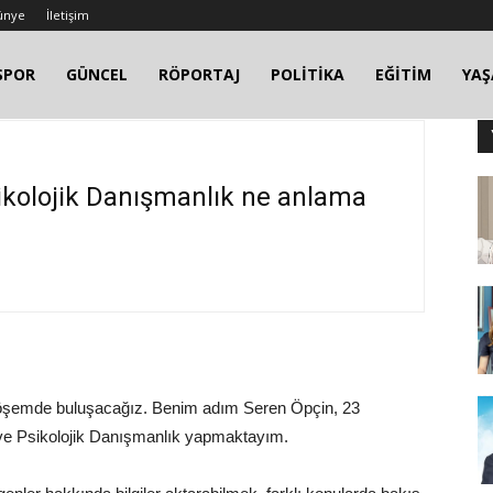
ünye
İletişim
SPOR
GÜNCEL
RÖPORTAJ
POLİTİKA
EĞİTİM
YA
ikolojik Danışmanlık ne anlama
ı köşemde buluşacağız. Benim adım Seren Öpçin, 23
 ve Psikolojik Danışmanlık yapmaktayım.