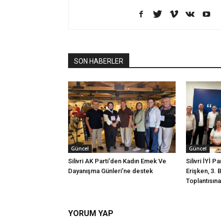
SON HABERLER
Güncel
Güncel
Silivri AK Parti’den Kadın Emek Ve
Silivri İYİ P
Dayanışma Günleri’ne destek
Erişken, 3. 
Toplantısına 
YORUM YAP