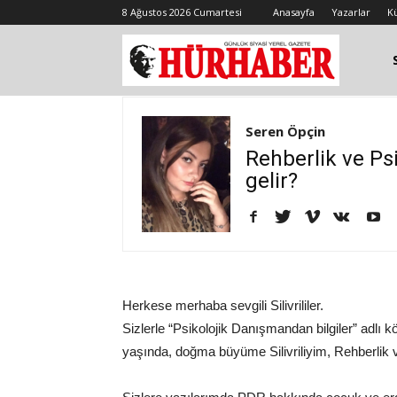
8 Ağustos 2026 Cumartesi
Anasayfa
Yazarlar
K
Seren Öpçin
Rehberlik ve Ps
gelir?
Herkese merhaba sevgili Silivrililer.
Sizlerle “Psikolojik Danışmandan bilgiler” adl
yaşında, doğma büyüme Silivriliyim, Rehberlik