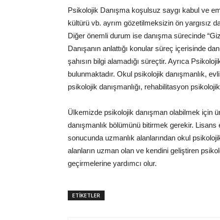
Psikolojik Danışma koşulsuz saygı kabul ve empa
kültürü vb. ayrım gözetilmeksizin ön yargısız dan
Diğer önemli durum ise danışma sürecinde “Gizlil
Danışanın anlattığı konular süreç içerisinde d
şahısın bilgi alamadığı süreçtir. Ayrıca Psikolo
bulunmaktadır. Okul psikolojik danışmanlık, evlil
psikolojik danışmanlığı, rehabilitasyon psikoloji
Ülkemizde psikolojik danışman olabilmek için üniv
danışmanlık bölümünü bitirmek gerekir. Lisans e
sonucunda uzmanlık alanlarından okul psikoloji
alanların uzman olan ve kendini geliştiren psiko
geçirmelerine yardımcı olur.
ETİKETLER