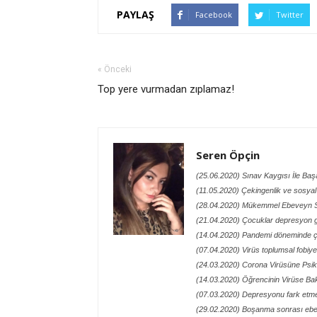
PAYLAŞ
Facebook
Twitter
« Önceki
Top yere vurmadan zıplamaz!
Seren Öpçin
(25.06.2020) Sınav Kaygısı İle Ba
(11.05.2020) Çekingenlik ve sosyal 
(28.04.2020) Mükemmel Ebeveyn
(21.04.2020) Çocuklar depresyon ge
(14.04.2020) Pandemi döneminde 
(07.04.2020) Virüs toplumsal fobiy
(24.03.2020) Corona Virüsüne Psik
(14.03.2020) Öğrencinin Virüse Bak
(07.03.2020) Depresyonu fark etme
(29.02.2020) Boşanma sonrası ebe