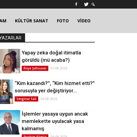
ŞAM
KÜLTÜR SANAT
FOTO
VİDEO
YAZARLAR
Yapay zeka doğal itimatla
görüldü (mü acaba?)
07.08.2026
Rüya Şahsuvar
“Kim kazandı?”, “Kim hizmet etti?”
sorusuyla yer değiştiriyor…
06.08.2026
Sevginar Sali
İşlemler yasaya uygun ancak
memlekette uyulacak yasa
kalmamış
06.08.2026
İbrahim Kömür