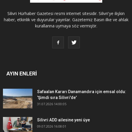
Silivri Hürhaber Gazetesi resmi internet sitesidir. Silivri'ye ilişkin
haber, etkinlik ve duyurular yayınlar. Gazetemiz Basın ilke ve ahlak
kurallarına uymaya söz vermiştir.
AYIN ENLERİ
Safaalan Kararı Danamandıra için emsal oldu:
'Şimdi sıra Silivri'de'
31.07.2026 14:00:05
Silivri ADD ailesine yeni üye
09.07.2026 16:08:01