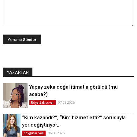
YAZARLAR
Yapay zeka doğal itimatla görüldü (mü
acaba?)
07.08.2026
Rüya Şahsuvar
“Kim kazandı?”, “Kim hizmet etti?” sorusuyla
yer değiştiriyor…
06.08.2026
Sevginar Sali