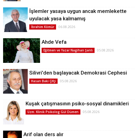
İşlemler yasaya uygun ancak memlekette
uyulacak yasa kalmamış
06.08.2026
İbrahim Kömür
Ahde Vefa
05.08.2026
Eğitmen ve Yazar Nagihan Şanlı
Silivri'den başlayacak Demokrasi Cephesi
05.08.2026
Hasan Baki Çifçi
Kuşak çatışmasının psiko-sosyal dinamikleri
05.08.2026
Uzm. Klinik Psikolog Gül Dümen
Arif olan ders alır