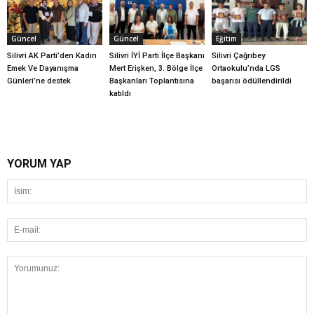
Güncel
Güncel
Eğitim
Silivri AK Parti’den Kadın
Silivri İYİ Parti İlçe Başkanı
Silivri Çağrıbey
Emek Ve Dayanışma
Mert Erişken, 3. Bölge İlçe
Ortaokulu’nda LGS
Günleri’ne destek
Başkanları Toplantısına
başarısı ödüllendirildi
katıldı
YORUM YAP