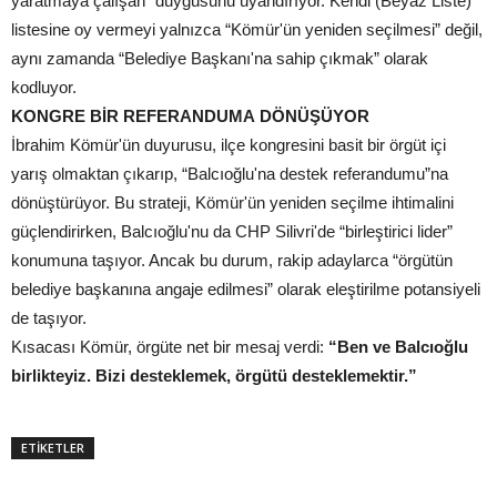
yaratmaya çalışan” duygusunu uyandırıyor. Kendi (Beyaz Liste)
listesine oy vermeyi yalnızca “Kömür'ün yeniden seçilmesi” değil,
aynı zamanda “Belediye Başkanı'na sahip çıkmak” olarak
kodluyor.
KONGRE BİR REFERANDUMA DÖNÜŞÜYOR
İbrahim Kömür'ün duyurusu, ilçe kongresini basit bir örgüt içi
yarış olmaktan çıkarıp, “Balcıoğlu'na destek referandumu”na
dönüştürüyor. Bu strateji, Kömür'ün yeniden seçilme ihtimalini
güçlendirirken, Balcıoğlu'nu da CHP Silivri'de “birleştirici lider”
konumuna taşıyor. Ancak bu durum, rakip adaylarca “örgütün
belediye başkanına angaje edilmesi” olarak eleştirilme potansiyeli
de taşıyor.
Kısacası Kömür, örgüte net bir mesaj verdi:
“Ben ve Balcıoğlu
birlikteyiz. Bizi desteklemek, örgütü desteklemektir.”
ETİKETLER