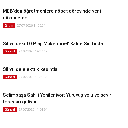
MEB'den öğretmenlere nöbet görevinde yeni
düzenleme
27.07.2026 11:36:31
Eğitim
Silivri'deki 10 Plaj 'Mükemmel' Kalite Sınıfında
20.07.2026 14:37:57
Güncel
Silivri'de elektrik kesintisi
20.07.2026 13:21:32
Güncel
Selimpaşa Sahili Yenileniyor: Yürüyüş yolu ve seyir
terasları geliyor
27.07.2026 11:54:24
Güncel