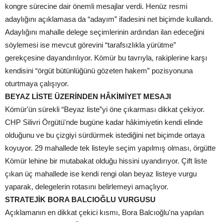
kongre sürecine dair önemli mesajlar verdi. Henüz resmi
adaylığını açıklamasa da “adayım” ifadesini net biçimde kullandı.
Adaylığını mahalle delege seçimlerinin ardından ilan edeceğini
söylemesi ise mevcut görevini “tarafsızlıkla yürütme”
gerekçesine dayandırılıyor. Kömür bu tavrıyla, rakiplerine karşı
kendisini “örgüt bütünlüğünü gözeten hakem” pozisyonuna
oturtmaya çalışıyor.
BEYAZ LİSTE ÜZERİNDEN HÂKİMİYET MESAJI
Kömür'ün sürekli “Beyaz liste”yi öne çıkarması dikkat çekiyor.
CHP Silivri Örgütü'nde bugüne kadar hâkimiyetin kendi elinde
olduğunu ve bu çizgiyi sürdürmek istediğini net biçimde ortaya
koyuyor. 29 mahallede tek listeyle seçim yapılmış olması, örgütte
Kömür lehine bir mutabakat olduğu hissini uyandırıyor. Çift liste
çıkan üç mahallede ise kendi rengi olan beyaz listeye vurgu
yaparak, delegelerin rotasını belirlemeyi amaçlıyor.
STRATEJİK BORA BALCIOĞLU VURGUSU
Açıklamanın en dikkat çekici kısmı, Bora Balcıoğlu'na yapılan