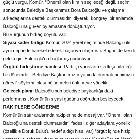
güçlü vurgu. Kömür, “Önemli olan kimin seçileceği değil, seçim
sonucunda Belediye Başkanımız Bora Balcıoğlu ve çalışma
arkadaşlarına destek olunmasıdır” diyerek, kongreyi bir anlamda
Balcıoğlu'na güven oylamasına dönüştürüyor.
Bu vurgunun birkaç boyutu var:
Siyasi kader birliği:
Kömür, 2024 yerel seçiminde Balcıoğlu ile
aynı cephede hareket ederek başarıya ulaşmıştı. Bugün de kendi
geleceğini Balcıoğlu'na bağlamış görünüyor.
Örgütü birleştirme hamlesi:
Parti içi yarışların sertleşebileceği
bir dönemde, “Belediye Başkanımızın yanında durmak hepimizin
görevi” söylemi, olası bölünmeleri önlemeye yönelik.
Gelecek planı:
Balcıoğlu'nun belediye başkanlığındaki
performansı, Kömür'ün siyasi gücünü doğrudan besleyecek.
RAKİPLERE GÖNDERME
Kömür'ün satır aralarında rakiplerine de mesaj var. “Önemli olan
Balcıoğlu'na destek olunmasıdır” ifadesi, diğer adaylara yönelik
(özellikle Doruk Bulut'u hedef aldığı hissi var) “örgüt içinde hizip