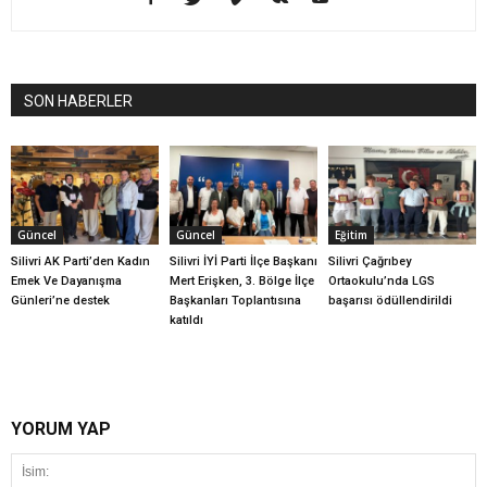
SON HABERLER
Güncel
Güncel
Eğitim
Silivri AK Parti’den Kadın
Silivri İYİ Parti İlçe Başkanı
Silivri Çağrıbey
Emek Ve Dayanışma
Mert Erişken, 3. Bölge İlçe
Ortaokulu’nda LGS
Günleri’ne destek
Başkanları Toplantısına
başarısı ödüllendirildi
katıldı
YORUM YAP