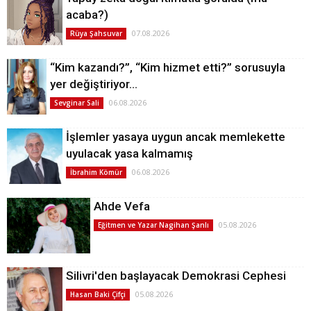
acaba?)
07.08.2026
Rüya Şahsuvar
“Kim kazandı?”, “Kim hizmet etti?” sorusuyla
yer değiştiriyor…
06.08.2026
Sevginar Sali
İşlemler yasaya uygun ancak memlekette
uyulacak yasa kalmamış
06.08.2026
İbrahim Kömür
Ahde Vefa
05.08.2026
Eğitmen ve Yazar Nagihan Şanlı
Silivri'den başlayacak Demokrasi Cephesi
05.08.2026
Hasan Baki Çifçi