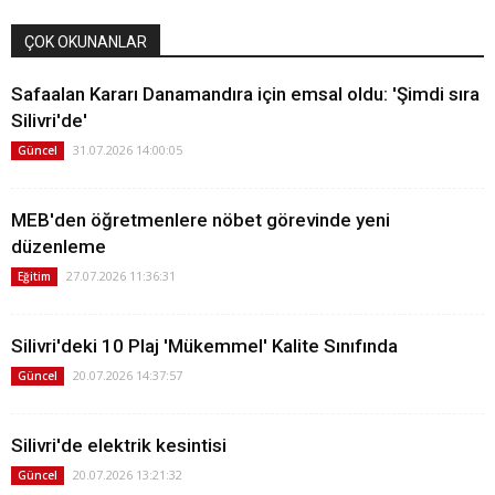
ÇOK OKUNANLAR
Safaalan Kararı Danamandıra için emsal oldu: 'Şimdi sıra
Silivri'de'
31.07.2026 14:00:05
Güncel
MEB'den öğretmenlere nöbet görevinde yeni
düzenleme
27.07.2026 11:36:31
Eğitim
Silivri'deki 10 Plaj 'Mükemmel' Kalite Sınıfında
20.07.2026 14:37:57
Güncel
Silivri'de elektrik kesintisi
20.07.2026 13:21:32
Güncel