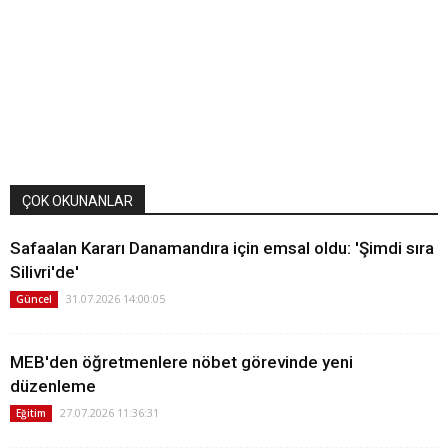
ÇOK OKUNANLAR
Safaalan Kararı Danamandıra için emsal oldu: 'Şimdi sıra
Silivri'de'
31.07.2026 14:00:05
Güncel
MEB'den öğretmenlere nöbet görevinde yeni
düzenleme
27.07.2026 11:36:31
Eğitim