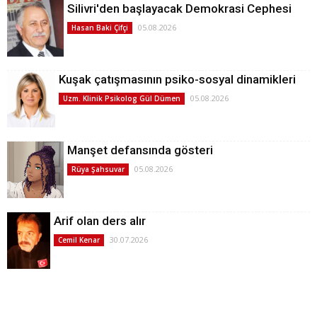
Silivri'den başlayacak Demokrasi Cephesi
05.08.2026
Hasan Baki Çifçi
Kuşak çatışmasının psiko-sosyal dinamikleri
05.08.2026
Uzm. Klinik Psikolog Gül Dümen
Manşet defansında gösteri
05.08.2026
Rüya Şahsuvar
Arif olan ders alır
30.07.2026
Cemil Kenar