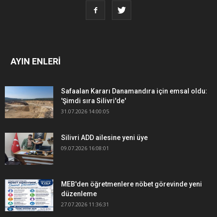
AYIN ENLERİ
Safaalan Kararı Danamandıra için emsal oldu:
'Şimdi sıra Silivri'de'
31.07.2026 14:00:05
Silivri ADD ailesine yeni üye
09.07.2026 16:08:01
MEB'den öğretmenlere nöbet görevinde yeni
düzenleme
27.07.2026 11:36:31