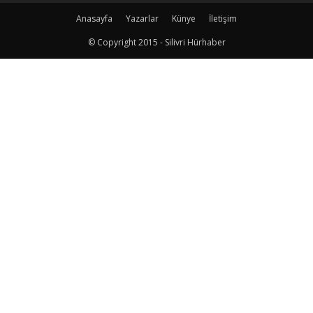
Anasayfa
Yazarlar
Künye
İletişim
© Copyright 2015 - Silivri Hürhaber