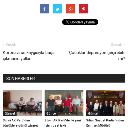
« Önceki
Sonraki »
Koronavirüs kaygısıyla başa
Çocuklar depresyon geçirebilir
çıkmanın yolları
mi?
SON HABERLER
Güncel
Güncel
Güncel
Silivri AK Parti'den
Silivri AK Parti'de iki yeni
Silivri Saadet Partisi'nden
büyüklere gönül ziyareti
isim rozet taktı
Emniyet Müdürü