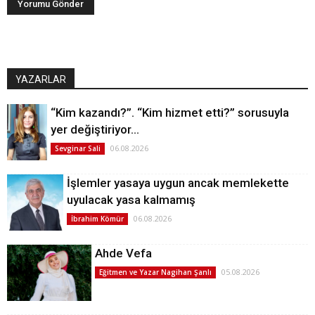
YAZARLAR
“Kim kazandı?”. “Kim hizmet etti?” sorusuyla
yer değiştiriyor…
06.08.2026
Sevginar Sali
İşlemler yasaya uygun ancak memlekette
uyulacak yasa kalmamış
06.08.2026
İbrahim Kömür
Ahde Vefa
05.08.2026
Eğitmen ve Yazar Nagihan Şanlı