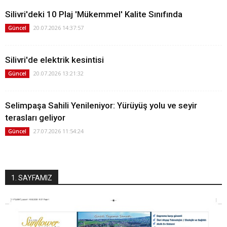
Silivri'deki 10 Plaj 'Mükemmel' Kalite Sınıfında
20.07.2026 14:37:57
Güncel
Silivri'de elektrik kesintisi
20.07.2026 13:21:32
Güncel
Selimpaşa Sahili Yenileniyor: Yürüyüş yolu ve seyir
terasları geliyor
27.07.2026 11:54:24
Güncel
1. SAYFAMIZ