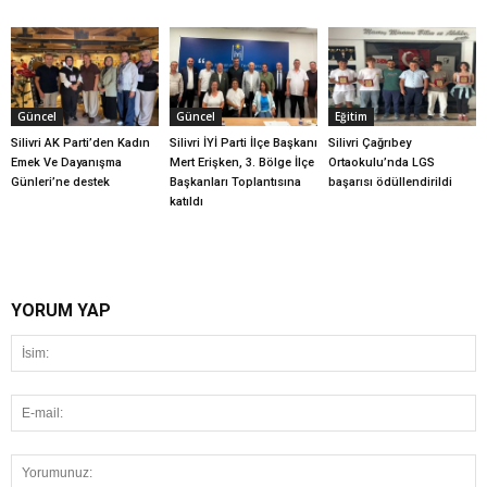
Güncel
Güncel
Eğitim
Silivri AK Parti’den Kadın
Silivri İYİ Parti İlçe Başkanı
Silivri Çağrıbey
Emek Ve Dayanışma
Mert Erişken, 3. Bölge İlçe
Ortaokulu’nda LGS
Günleri’ne destek
Başkanları Toplantısına
başarısı ödüllendirildi
katıldı
YORUM YAP