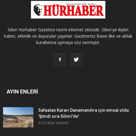
Silivri Hürhaber Gazetesi resmi internet sitesidir. Silivri'ye ilişkin
haber, etkinlik ve duyurular yayınlar. Gazetemiz Basın ilke ve ahlak
kurallarına uymaya söz vermiştir.
AYIN ENLERİ
Safaalan Kararı Danamandıra için emsal oldu:
'Şimdi sıra Silivri'de'
31.07.2026 14:00:05