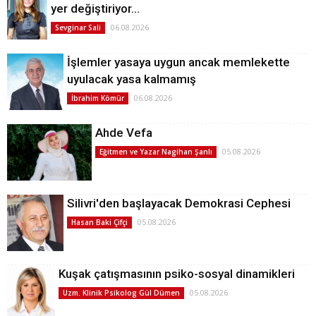
yer değiştiriyor…
06.08.2026
Sevginar Sali
İşlemler yasaya uygun ancak memlekette
uyulacak yasa kalmamış
06.08.2026
İbrahim Kömür
Ahde Vefa
05.08.2026
Eğitmen ve Yazar Nagihan Şanlı
Silivri'den başlayacak Demokrasi Cephesi
05.08.2026
Hasan Baki Çifçi
Kuşak çatışmasının psiko-sosyal dinamikleri
05.08.2026
Uzm. Klinik Psikolog Gül Dümen