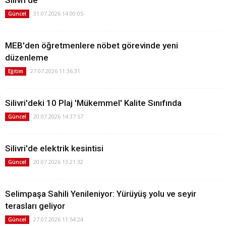
31.07.2026 14:00:05
Güncel
MEB'den öğretmenlere nöbet görevinde yeni
düzenleme
27.07.2026 11:36:31
Eğitim
Silivri'deki 10 Plaj 'Mükemmel' Kalite Sınıfında
20.07.2026 14:37:57
Güncel
Silivri'de elektrik kesintisi
20.07.2026 13:21:32
Güncel
Selimpaşa Sahili Yenileniyor: Yürüyüş yolu ve seyir
terasları geliyor
27.07.2026 11:54:24
Güncel