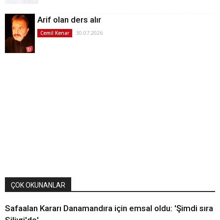
Arif olan ders alır
30.07.2026
Cemil Kenar
ÇOK OKUNANLAR
Safaalan Kararı Danamandıra için emsal oldu: 'Şimdi sıra
Silivri'de'