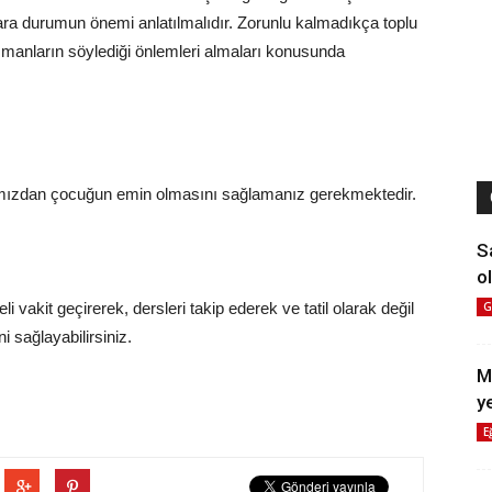
ra durumun önemi anlatılmalıdır. Zorunlu kalmadıkça toplu
zmanların söylediği önlemleri almaları konusunda
ğımızdan çocuğun emin olmasını sağlamanız gerekmektedir.
S
ol
li vakit geçirerek, dersleri takip ederek ve tatil olarak değil
G
 sağlayabilirsiniz.
M
y
E