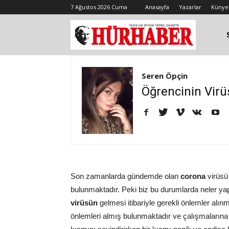
7 Ağustos 2026 Cuma
Anasayfa
Yazarlar
Künye
Seren Öpçin
Öğrencinin Virüs
Son zamanlarda gündemde olan
corona
virüsü 
bulunmaktadır. Peki biz bu durumlarda neler yap
virüsün
gelmesi itibariyle gerekli önlemler alı
önlemleri almış bulunmaktadır ve çalışmalarına 