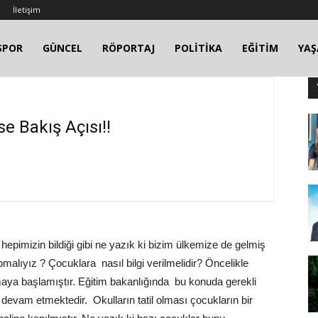
İletişim
SPOR
GÜNCEL
RÖPORTAJ
POLİTİKA
EĞİTİM
YA
e Bakış Açısı!!
hepimizin bildiği gibi ne yazık ki bizim ülkemize de gelmiş
malıyız ? Çocuklara nasıl bilgi verilmelidir? Öncelikle
nmaya başlamıştır. Eğitim bakanlığında bu konuda gerekli
devam etmektedir. Okulların tatil olması çocukların bir