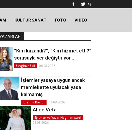
ŞAM
KÜLTÜR SANAT
FOTO
VİDEO
YAZARLAR
“Kim kazandı?”, “Kim hizmet etti?”
sorusuyla yer değiştiriyor…
06.08.2026
Sevginar Sali
İşlemler yasaya uygun ancak
memlekette uyulacak yasa
kalmamış
06.08.2026
İbrahim Kömür
Ahde Vefa
Eğitmen ve Yazar Nagihan Şanlı
05.08.2026