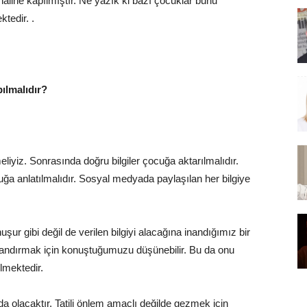
haline kapılmıştır. Ne yazık ki bazı çocuklar bunu
ktedir. .
ılmalıdır?
liyiz. Sonrasında doğru bilgiler çocuğa aktarılmalıdır.
cuğa anlatılmalıdır. Sosyal medyada paylaşılan her bilgiye
ur gibi değil de verilen bilgiyi alacağına inandığımız bir
kandırmak için konuştuğumuzu düşünebilir. Bu da onu
lmektedir.
lacaktır. Tatili önlem amaçlı değilde gezmek için