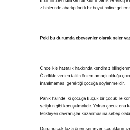
kısmını sevindirirken bir kısmı panik ve endişe 
zihinlerinde abartıp farklı bir boyut haline getirme
Peki bu durumda ebeveynler olarak neler yap
Öncelikle hastalık hakkında kendimiz bilinçlenme
Özellikle verilen tatilin önlem amaçlı olduğu ço
inanılmaması gerektiği çocuğa söylenmelidir.
Panik halinde ki çocuğa küçük bir çocuk ile konuş
yetişkin gibi konuşulmalıdır. Yoksa çocuk onu 
tetikleyen davranışlar kazanmasına sebep olabi
Durumu çok fazla önemsemeyen çocuklarımızda o