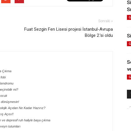
S
S
G
Sonraki »
Fuat Sezgin Fen Lisesi projesi İstanbul-Avrupa
Bölge 2.’si oldu
Si
G
S
ve
şa Çıkma
G
fobi
 Sendromu
çirebilir mi?
çocuk
e dönüşmesin!
olojik Açıdan Ne Kadar Hazırız?
ış Açısı!!
 ve depresif ruh haliyle başa çıkma
veyn tutumları