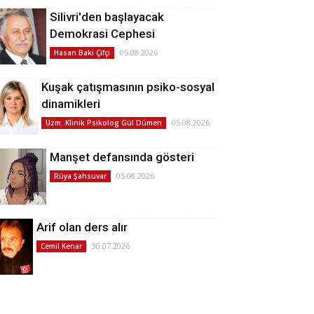
Silivri'den başlayacak
Demokrasi Cephesi
05.08.2026
Hasan Baki Çifçi
Kuşak çatışmasının psiko-sosyal
dinamikleri
05.08.2026
Uzm. Klinik Psikolog Gül Dümen
Manşet defansında gösteri
05.08.2026
Rüya Şahsuvar
Arif olan ders alır
30.07.2026
Cemil Kenar