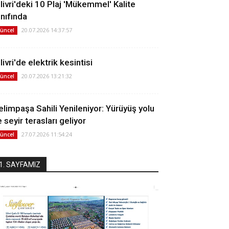
ilivri'deki 10 Plaj 'Mükemmel' Kalite
ınıfında
20.07.2026 14:37:57
üncel
livri'de elektrik kesintisi
20.07.2026 13:21:32
üncel
elimpaşa Sahili Yenileniyor: Yürüyüş yolu
 seyir terasları geliyor
27.07.2026 11:54:24
üncel
1. SAYFAMIZ