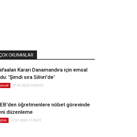
ÇOK OKUNANLAR
afaalan Kararı Danamandıra için emsal
du: 'Şimdi sıra Silivri'de'
31.07.2026 14:00:05
üncel
EB'den öğretmenlere nöbet görevinde
eni düzenleme
27.07.2026 11:36:31
ğitim