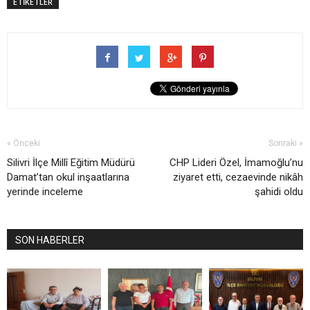
ETİKETLER
« Önceki
Sonraki »
Silivri İlçe Millî Eğitim Müdürü
CHP Lideri Özel, İmamoğlu’nu
Damat’tan okul inşaatlarına
ziyaret etti, cezaevinde nikâh
yerinde inceleme
şahidi oldu
SON HABERLER