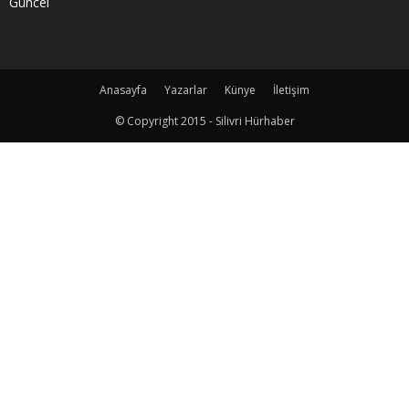
Güncel
Anasayfa
Yazarlar
Künye
İletişim
© Copyright 2015 - Silivri Hürhaber