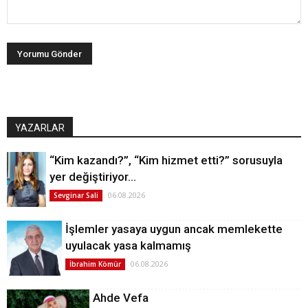
YAZARLAR
“Kim kazandı?”, “Kim hizmet etti?” sorusuyla
yer değiştiriyor…
06.08.2026
Sevginar Sali
İşlemler yasaya uygun ancak memlekette
uyulacak yasa kalmamış
06.08.2026
İbrahim Kömür
Ahde Vefa