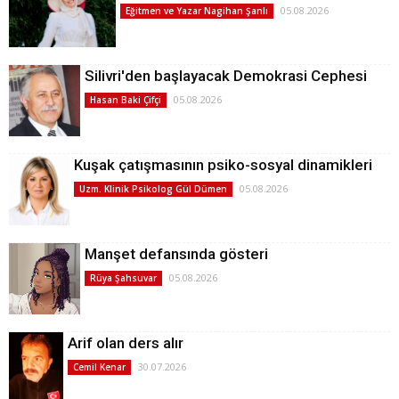
05.08.2026
Eğitmen ve Yazar Nagihan Şanlı
Silivri'den başlayacak Demokrasi Cephesi
05.08.2026
Hasan Baki Çifçi
Kuşak çatışmasının psiko-sosyal dinamikleri
05.08.2026
Uzm. Klinik Psikolog Gül Dümen
Manşet defansında gösteri
05.08.2026
Rüya Şahsuvar
Arif olan ders alır
30.07.2026
Cemil Kenar