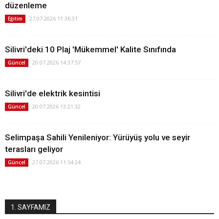
düzenleme
27.07.2026 11:36:31
Eğitim
Silivri'deki 10 Plaj 'Mükemmel' Kalite Sınıfında
20.07.2026 14:37:57
Güncel
Silivri'de elektrik kesintisi
20.07.2026 13:21:32
Güncel
Selimpaşa Sahili Yenileniyor: Yürüyüş yolu ve seyir
terasları geliyor
27.07.2026 11:54:24
Güncel
1. SAYFAMIZ