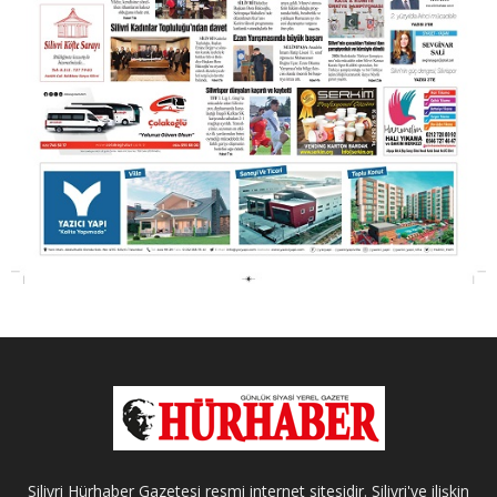
Silivri Hürhaber Gazetesi resmi internet sitesidir. Silivri'ye ilişkin