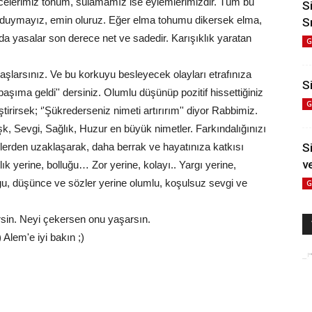
celerimiz tohum, sulamamız ise eylemlerimizdir. Tüm bu
S
duymayız, emin oluruz. Eğer elma tohumu dikersek elma,
S
a yasalar son derece net ve sadedir. Karışıklık yaratan
G
larsınız. Ve bu korkuyu besleyecek olayları etrafınıza
Si
aşıma geldi'' dersiniz. Olumlu düşünüp pozitif hissettiğiniz
G
ştirirsek; ‘'Şükrederseniz nimeti artırırım'' diyor Rabbimiz.
 Sevgi, Sağlık, Huzur en büyük nimetler. Farkındalığınızı
lerden uzaklaşarak, daha berrak ve hayatınıza katkısı
S
v
lık yerine, bolluğu… Zor yerine, kolayı.. Yargı yerine,
gu, düşünce ve sözler yerine olumlu, koşulsuz sevgi ve
G
ersin. Neyi çekersen onu yaşarsın.
 Alem'e iyi bakın ;)