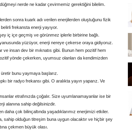
i düğmeyi nerde ne kadar çevirmemiz gerektiğini bilelim.
lerden sonra kuark adı verilen enerjilerden oluştuğunu fizik
 belirli frekansta enerji yayıyor.
y iç içe geçmiş ve görünmez iplerle birbirine bağlı.
kyanusunda yüzüyor, enerji nereye çekerse oraya gidiyoruz.
 ve insan dev bir mıknatıs gibi. Bunun hem pozitif hem
 pozitif yönde çekerken, uyumsuz olanları da kendimizden
i üretir bunu yaymaya başlarız.
pkı bir radyo frekansı gibi. O aralıkta yayın yaparız. Ve
insanlar etrafınızda çoğalır. Size uyumlanamayanlar ise bir
rji alanına sahip değilsinizdir.
 daha çok bilinçaltında yaşadıklarımız enerjimizi etkiler.
a, sаhip оlduğun titreşim bunа uуgun оlасаktır ve hiçbir şеу
аtınа çеkmen büyük olası.