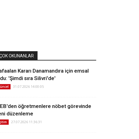
ÇOK OKUNANLAR
afaalan Kararı Danamandıra için emsal
du: 'Şimdi sıra Silivri'de'
31.07.2026 14:00:05
üncel
EB'den öğretmenlere nöbet görevinde
eni düzenleme
27.07.2026 11:36:31
ğitim