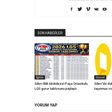
SON HABERLER
Eğitim
Güncel
Silivri İBB Abdülezel Paşa Ortaokulu
Silivri'de d
LGS gurur tablosunu paylaştı
taşınmaz icr
YORUM YAP