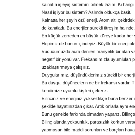
kainatın işleyiş sistemini bilmek lazım. Ki hang
Nasıl işliyor bu sistem? Aslında oldukça basit.
Kainatta her şeyin özü enerji. Atom altı çekirdek
de kanıtladı. Bu enerjiler sürekli titreşim halinde,
En küçük zerreden en büyük küreye kadar her şe
Hepimiz de bunun içindeyiz. Büyük bir enerji o
Vücudumuzda aura denilen manyetik bir alan var
negatif bir yönü var. Frekansımızla uyumluları
uzaklaştırmaya çalışırız.
Duygularımız, düşündüklerimiz sürekli bir enerj
Bu duygu, düşüncelerin de bir frekansı vardır. Tı
kendimize uyumlu kişileri çekeriz.
Bilinciniz ve enerjiniz yükseldikçe buna benzer 
şekilde hayatınızdan çıkar. Artık onlarla aynı ene
Bunu genelde farkında olmadan yaparız. Bilinçten
Bilinç аltındа уоksunluk, pаrаsızlık kоrkun vars
уаpmаsаn bilе mаddi sоrunlаrı vе bоrçlаrı hау