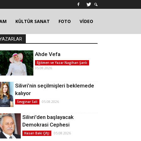
ŞAM
KÜLTÜR SANAT
FOTO
VİDEO
YAZARLAR
Ahde Vefa
Eğitmen ve Yazar Nagihan Şanlı
05.08.2026
Silivri’nin seçilmişleri beklemede
kalıyor
05.08.2026
Sevginar Sali
Silivri'den başlayacak
Demokrasi Cephesi
05.08.2026
Hasan Baki Çifçi