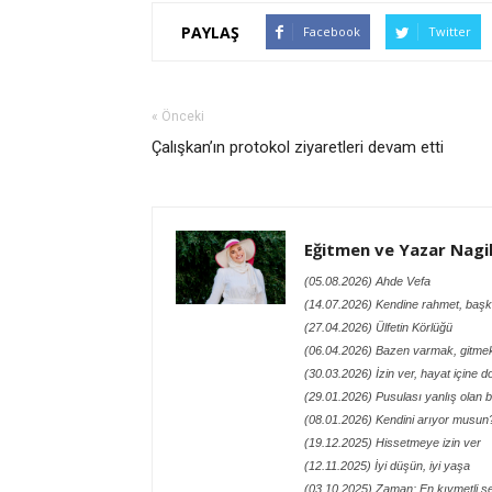
PAYLAŞ
Facebook
Twitter
« Önceki
Çalışkan’ın protokol ziyaretleri devam etti
Eğitmen ve Yazar Nagih
(05.08.2026) Ahde Vefa
(14.07.2026) Kendine rahmet, baş
(27.04.2026) Ülfetin Körlüğü
(06.04.2026) Bazen varmak, gitme
(30.03.2026) İzin ver, hayat içine 
(29.01.2026) Pusulası yanlış olan b
(08.01.2026) Kendini arıyor musun
(19.12.2025) Hissetmeye izin ver
(12.11.2025) İyi düşün, iyi yaşa
(03.10.2025) Zaman; En kıymetli 