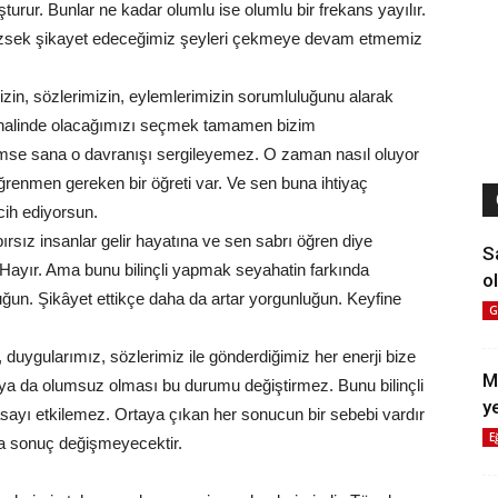
turur. Bunlar ne kadar olumlu ise olumlu bir frekans yayılır.
mezsek şikayet edeceğimiz şeyleri çekmeye devam etmemiz
in, sözlerimizin, eylemlerimizin sorumluluğunu alarak
ç halinde olacağımızı seçmek tamamen bizim
mse sana o davranışı sergileyemez. O zaman nasıl oluyor
renmen gereken bir öğreti var. Ve sen buna ihtiyaç
cih ediyorsun.
rsız insanlar gelir hayatına ve sen sabrı öğren diye
S
Hayır. Ama bunu bilinçli yapmak seyahatin farkında
ol
ğun. Şikâyet ettikçe daha da artar yorgunluğun. Keyfine
G
 duygularımız, sözlerimiz ile gönderdiğimiz her enerji bize
M
 ya da olumsuz olması bu durumu değiştirmez. Bunu bilinçli
y
sayı etkilemez. Ortaya çıkan her sonucun bir sebebi vardır
E
a sonuç değişmeyecektir.