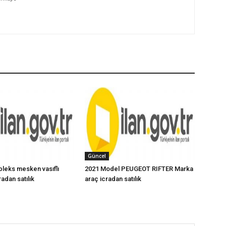
Güncel
ubleks mesken vasıflı
2021 Model PEUGEOT RIFTER Marka
adan satılık
araç icradan satılık