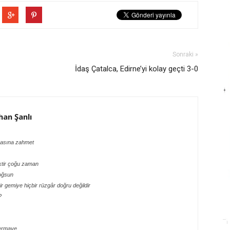
Sonraki »
İdaş Çatalca, Edirne’yi kolay geçti 3-0
an Şanlı
kasına zahmet
ktir çoğu zaman
doğsun
ir gemiye hiçbir rüzgâr doğru değildir
?
sermaye