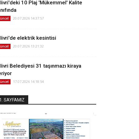
ilivri'deki 10 Plaj 'Mükemmel' Kalite
ınıfında
20.07.2026 14:37:57
üncel
livri'de elektrik kesintisi
20.07.2026 13:21:32
üncel
ilivri Belediyesi 31 taşınmazı kiraya
eriyor
17.07.2026 14:18:54
üncel
1. SAYFAMIZ