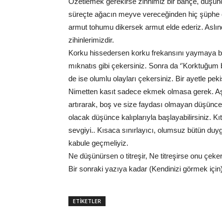
Özetlemek gerekirse zihnimiz bir bahçe, düşün
süreçte ağacın meyve vereceğinden hiç şüphe 
armut tohumu dikersek armut elde ederiz. Aslınd
zihinlerimizdir.
Korku hissedersen korku frekansını yaymaya baş
mıknatıs gibi çekersiniz. Sonra da ‘'Korktuğum b
de ise olumlu olayları çekersiniz. Bir ayetle peki
Nimetten kasıt sadece ekmek olmasa gerek. Aşk,
artırarak, boş ve size faydası olmayan düşünce
olacak düşünce kalıplarıyla başlayabilirsiniz. Kıt
sevgiyi.. Kısaca sınırlayıcı, olumsuz bütün duy
kabule geçmeliyiz.
Ne düşünürsen o titreşir, Ne titreşirse onu çek
Bir sonraki yazıya kadar (Kendinizi görmek için)
ETİKETLER