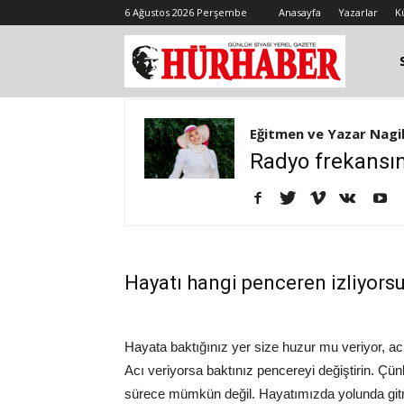
6 Ağustos 2026 Perşembe
Anasayfa
Yazarlar
K
Eğitmen ve Yazar Nagih
Radyo frekansın
Hayatı hangi penceren izliyors
Hayata baktığınız yer size huzur mu veriyor, ac
Acı veriyorsa baktınız pencereyi değiştirin. Çün
sürece mümkün değil. Hayatımızda yolunda gitme