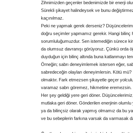
Zihnimizden geçenler bedenimizde bir enerji oluş
Sürekli şikayet halindeysek ve bunu değiştir
kaçınılmaz.
Peki ne yapmak gerek derseniz? Düşüncelerimiz
doğru seçimler yapmamız gerekir. Hangi bilin
sorumluluğumuzdur. Sen istemediğin sürece ki
da olumsuz davranışı görüyoruz. Çünkü orda öğ
duyduğun için bilinç altında buna katlanmayı ter
Örneğin; sabrı deneyimlemek istersen eğer, sabı
sabredeceğin olayları deneyimlersin. Kötü mü? 
olmaktır. Fark etmezsen şikayetle geçer yolculu
varamaz sabrı göremez, hikmetine eremezsin.
Her şey geldiği yere geri döner. Düşüncelerimiz,
mutlaka geri döner. Gönderilen enerjinin olumlu
ya da bilinçsiz olarak yapmış olmamız da bu ya
ve bu sebeplerin farkına varsak da varmasak d