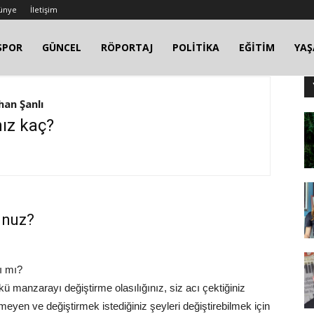
ünye
İletişim
SPOR
GÜNCEL
RÖPORTAJ
POLİTİKA
EĞİTİM
YA
an Şanlı
ız kaç?
unuz?
ı mı?
kü manzarayı değiştirme olasılığınız, siz acı çektiğiniz
yen ve değiştirmek istediğiniz şeyleri değiştirebilmek için