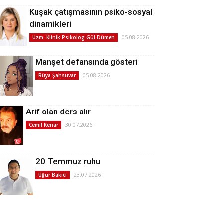
Kuşak çatışmasının psiko-sosyal
dinamikleri
05.08.2026
Uzm. Klinik Psikolog Gül Dümen
Manşet defansında gösteri
05.08.2026
Rüya Şahsuvar
Arif olan ders alır
30.07.2026
Cemil Kenar
20 Temmuz ruhu
23.07.2026
Uğur Bakıcı