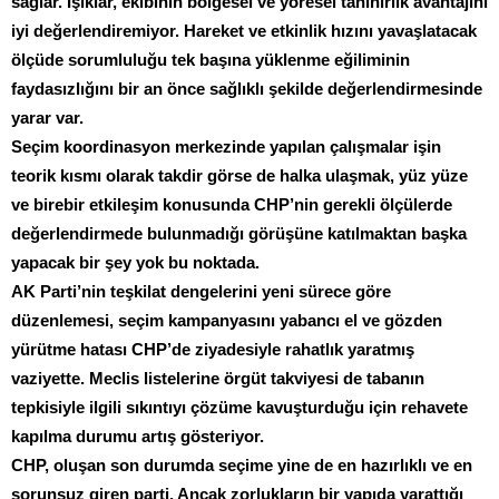
sağlar. Işıklar, ekibinin bölgesel ve yöresel tanınırlık avantajını
iyi değerlendiremiyor. Hareket ve etkinlik hızını yavaşlatacak
ölçüde sorumluluğu tek başına yüklenme eğiliminin
faydasızlığını bir an önce sağlıklı şekilde değerlendirmesinde
yarar var.
Seçim koordinasyon merkezinde yapılan çalışmalar işin
teorik kısmı olarak takdir görse de halka ulaşmak, yüz yüze
ve birebir etkileşim konusunda CHP’nin gerekli ölçülerde
değerlendirmede bulunmadığı görüşüne katılmaktan başka
yapacak bir şey yok bu noktada.
AK Parti’nin teşkilat dengelerini yeni sürece göre
düzenlemesi, seçim kampanyasını yabancı el ve gözden
yürütme hatası CHP’de ziyadesiyle rahatlık yaratmış
vaziyette. Meclis listelerine örgüt takviyesi de tabanın
tepkisiyle ilgili sıkıntıyı çözüme kavuşturduğu için rehavete
kapılma durumu artış gösteriyor.
CHP, oluşan son durumda seçime yine de en hazırlıklı ve en
sorunsuz giren parti. Ancak zorlukların bir yapıda yarattığı