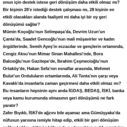
onun için destek istese geri dönüşüm daha etkili olmaz mı?
Bir kişinin 28’e istediği destek çalışması mı, 28 kişinin en
etkili olacakları alanda faaliyeti mi daha iyi bir oy geri
dönüşümü sağlar?
Mümin Koçoğlu’nun Selimpaşa’da, Devrim Uzun’un
Çanta’da, Saadet Gencoğlu’nun mali müşavirler ve kadın
örgütlerinde, Semih Ayeş’in eczacılar ve gençlerin ortamında,
Cengiz Aksu’nun Mimar Sinan Mahallesi’nde, Bora
Balcıoğlu’nun Gazitepe’de, İbrahim Çeşmecioğlu’nun
Ortaköy’de, Hakan Sefa’nın esnaflar arasında, Mehmet
Bulut’un Orduluların ortamlarında, Ali Tonta’nın çarşı veya
Kavaklı’da insanlarla zaman geçirmesi daha etkili olmaz mı?
Bu insanların hepsinin aynı anda İGDAŞ, BEDAŞ, İSKİ, banka
veya kamu kurumunda olmasının geri dönüşümü ne fark
yaratır?
Zafer Bıyıklı, İSKİ’de ağzını bile açamaz ama Gümüşyaka’da
nüfusun yarısına ismiyle hitap edip, etkili bir geri dönüşüm