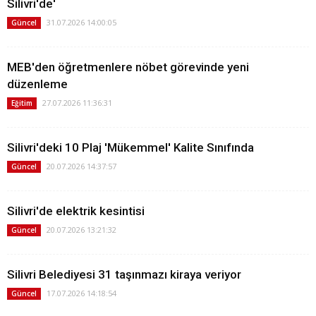
Silivri'de'
31.07.2026 14:00:05
Güncel
MEB'den öğretmenlere nöbet görevinde yeni
düzenleme
27.07.2026 11:36:31
Eğitim
Silivri'deki 10 Plaj 'Mükemmel' Kalite Sınıfında
20.07.2026 14:37:57
Güncel
Silivri'de elektrik kesintisi
20.07.2026 13:21:32
Güncel
Silivri Belediyesi 31 taşınmazı kiraya veriyor
17.07.2026 14:18:54
Güncel