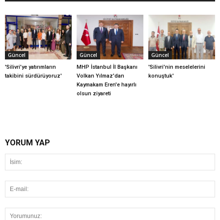
Güncel
Güncel
Güncel
'Silivri'ye yatırımların
MHP İstanbul İl Başkanı
'Silivri'nin meselelerini
takibini sürdürüyoruz'
Volkan Yılmaz'dan
konuştuk'
Kaymakam Eren'e hayırlı
olsun ziyareti
YORUM YAP