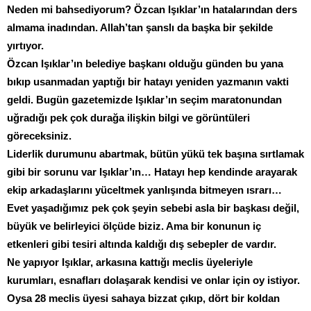
Neden mi bahsediyorum? Özcan Işıklar’ın hatalarından ders
almama inadından. Allah’tan şanslı da başka bir şekilde
yırtıyor.
Özcan Işıklar’ın belediye başkanı olduğu günden bu yana
bıkıp usanmadan yaptığı bir hatayı yeniden yazmanın vakti
geldi. Bugün gazetemizde Işıklar’ın seçim maratonundan
uğradığı pek çok durağa ilişkin bilgi ve görüntüleri
göreceksiniz.
Liderlik durumunu abartmak, bütün yükü tek başına sırtlamak
gibi bir sorunu var Işıklar’ın… Hatayı hep kendinde arayarak
ekip arkadaşlarını yüceltmek yanlışında bitmeyen ısrarı…
Evet yaşadığımız pek çok şeyin sebebi asla bir başkası değil,
büyük ve belirleyici ölçüde biziz. Ama bir konunun iç
etkenleri gibi tesiri altında kaldığı dış sebepler de vardır.
Ne yapıyor Işıklar, arkasına kattığı meclis üyeleriyle
kurumları, esnafları dolaşarak kendisi ve onlar için oy istiyor.
Oysa 28 meclis üyesi sahaya bizzat çıkıp, dört bir koldan