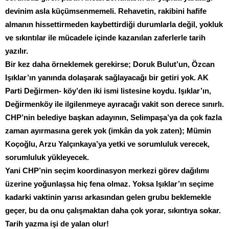
devinim asla küçümsenmemeli. Rehavetin, rakibini hafife
almanın hissettirmeden kaybettirdiği durumlarla değil, yokluk
ve sıkıntılar ile mücadele içinde kazanılan zaferlerle tarih
yazılır.
Bir kez daha örneklemek gerekirse; Doruk Bulut’un, Özcan
Işıklar’ın yanında dolaşarak sağlayacağı bir getiri yok. AK
Parti Değirmen- köy’den iki ismi listesine koydu. Işıklar’ın,
Değirmenköy ile ilgilenmeye ayıracağı vakit son derece sınırlı.
CHP’nin belediye başkan adayının, Selimpaşa’ya da çok fazla
zaman ayırmasına gerek yok (imkân da yok zaten); Mümin
Koçoğlu, Arzu Yalçınkaya’ya yetki ve sorumluluk verecek,
sorumluluk yükleyecek.
Yani CHP’nin seçim koordinasyon merkezi görev dağılımı
üzerine yoğunlaşsa hiç fena olmaz. Yoksa Işıklar’ın seçime
kadarki vaktinin yarısı arkasından gelen grubu beklemekle
geçer, bu da onu çalışmaktan daha çok yorar, sıkıntıya sokar.
Tarih yazma işi de yalan olur!