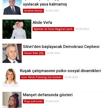
uyulacak yasa kalmamış
06.08.2026
İbrahim Kömür
Ahde Vefa
05.08.2026
Eğitmen ve Yazar Nagihan Şanlı
Silivri'den başlayacak Demokrasi Cephesi
05.08.2026
Hasan Baki Çifçi
Kuşak çatışmasının psiko-sosyal dinamikleri
05.08.2026
Uzm. Klinik Psikolog Gül Dümen
Manşet defansında gösteri
05.08.2026
Rüya Şahsuvar