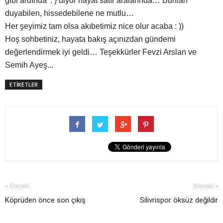
gibi ardında’ : ) diyor hayat satır aralarında… Bunları
duyabilen, hissedebilene ne mutlu…
Her şeyimiz tam olsa akıbetimiz nice olur acaba : ))
Hoş sohbetiniz, hayata bakış açınızdan gündemi
değerlendirmek iyi geldi… Teşekkürler Fevzi Arslan ve
Semih Ayeş...
ETİKETLER
« Önceki
Sonraki »
Köprüden önce son çıkış
Silivrispor öksüz değildir