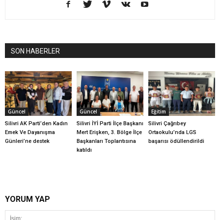
SON HABERLER
Güncel
Güncel
Eğitim
Silivri AK Parti’den Kadın
Silivri İYİ Parti İlçe Başkanı
Silivri Çağrıbey
Emek Ve Dayanışma
Mert Erişken, 3. Bölge İlçe
Ortaokulu’nda LGS
Günleri’ne destek
Başkanları Toplantısına
başarısı ödüllendirildi
katıldı
YORUM YAP