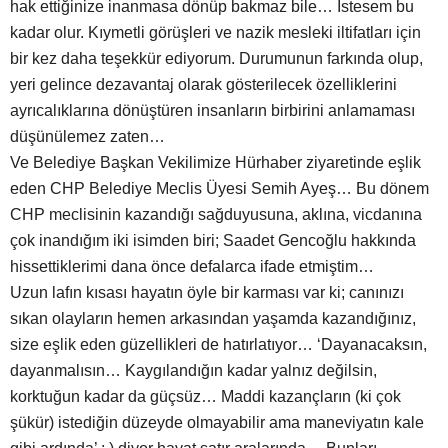
hak ettiğinize inanmasa dönüp bakmaz bile… İstesem bu
kadar olur. Kıymetli görüşleri ve nazik mesleki iltifatları için
bir kez daha teşekkür ediyorum. Durumunun farkında olup,
yeri gelince dezavantaj olarak gösterilecek özelliklerini
ayrıcalıklarına dönüştüren insanların birbirini anlamaması
düşünülemez zaten…
Ve Belediye Başkan Vekilimize Hürhaber ziyaretinde eşlik
eden CHP Belediye Meclis Üyesi Semih Ayeş… Bu dönem
CHP meclisinin kazandığı sağduyusuna, aklına, vicdanına
çok inandığım iki isimden biri; Saadet Gencoğlu hakkında
hissettiklerimi dana önce defalarca ifade etmiştim…
Uzun lafın kısası hayatın öyle bir karması var ki; canınızı
sıkan olayların hemen arkasından yaşamda kazandığınız,
size eşlik eden güzellikleri de hatırlatıyor… ‘Dayanacaksın,
dayanmalısın… Kaygılandığın kadar yalnız değilsin,
korktuğun kadar da güçsüz… Maddi kazançların (ki çok
şükür) istediğin düzeyde olmayabilir ama maneviyatın kale