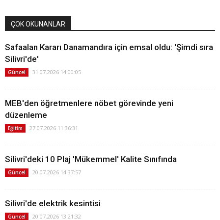
ÇOK OKUNANLAR
Safaalan Kararı Danamandıra için emsal oldu: 'Şimdi sıra
Silivri'de'
31.07.2026 14:00:05
Güncel
MEB'den öğretmenlere nöbet görevinde yeni
düzenleme
27.07.2026 11:36:31
Eğitim
Silivri'deki 10 Plaj 'Mükemmel' Kalite Sınıfında
20.07.2026 14:37:57
Güncel
Silivri'de elektrik kesintisi
20.07.2026 13:21:32
Güncel