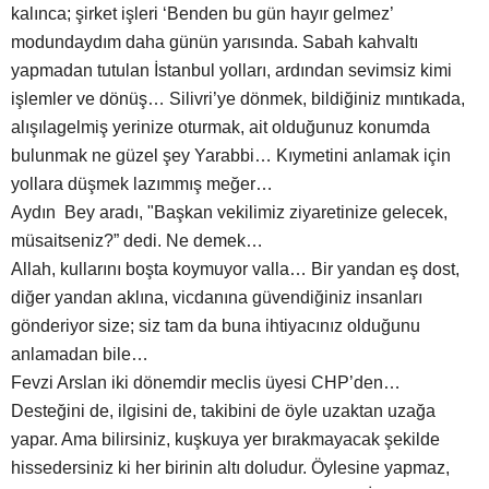
kalınca; şirket işleri ‘Benden bu gün hayır gelmez’
modundaydım daha günün yarısında. Sabah kahvaltı
yapmadan tutulan İstanbul yolları, ardından sevimsiz kimi
işlemler ve dönüş… Silivri’ye dönmek, bildiğiniz mıntıkada,
alışılagelmiş yerinize oturmak, ait olduğunuz konumda
bulunmak ne güzel şey Yarabbi… Kıymetini anlamak için
yollara düşmek lazımmış meğer…
Aydın Bey aradı, "Başkan vekilimiz ziyaretinize gelecek,
müsaitseniz?” dedi. Ne demek…
Allah, kullarını boşta koymuyor valla… Bir yandan eş dost,
diğer yandan aklına, vicdanına güvendiğiniz insanları
gönderiyor size; siz tam da buna ihtiyacınız olduğunu
anlamadan bile…
Fevzi Arslan iki dönemdir meclis üyesi CHP’den…
Desteğini de, ilgisini de, takibini de öyle uzaktan uzağa
yapar. Ama bilirsiniz, kuşkuya yer bırakmayacak şekilde
hissedersiniz ki her birinin altı doludur. Öylesine yapmaz,