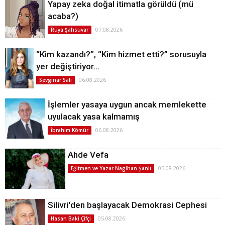
Yapay zeka doğal itimatla görüldü (mü
acaba?)
07.08.2026
Rüya Şahsuvar
“Kim kazandı?”, “Kim hizmet etti?” sorusuyla
yer değiştiriyor…
06.08.2026
Sevginar Sali
İşlemler yasaya uygun ancak memlekette
uyulacak yasa kalmamış
06.08.2026
İbrahim Kömür
Ahde Vefa
05.08.2026
Eğitmen ve Yazar Nagihan Şanlı
Silivri'den başlayacak Demokrasi Cephesi
05.08.2026
Hasan Baki Çifçi