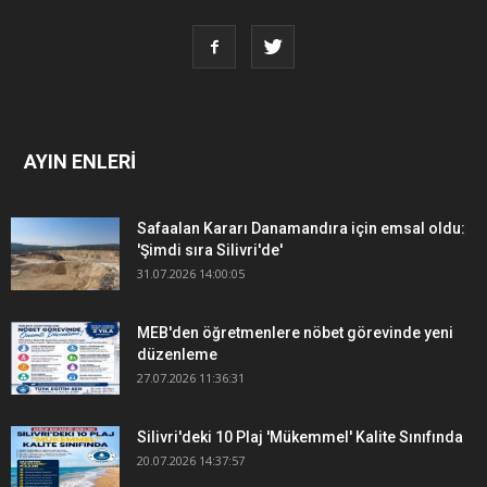
AYIN ENLERİ
Safaalan Kararı Danamandıra için emsal oldu:
'Şimdi sıra Silivri'de'
31.07.2026 14:00:05
MEB'den öğretmenlere nöbet görevinde yeni
düzenleme
27.07.2026 11:36:31
Silivri'deki 10 Plaj 'Mükemmel' Kalite Sınıfında
20.07.2026 14:37:57