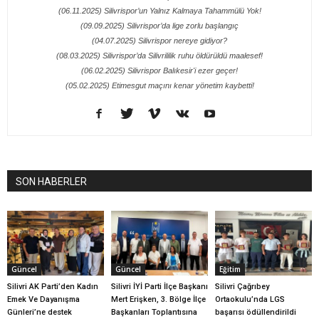
(06.11.2025) Silivrispor’un Yalnız Kalmaya Tahammülü Yok!
(09.09.2025) Silivrispor’da lige zorlu başlangıç
(04.07.2025) Silivrispor nereye gidiyor?
(08.03.2025) Silivrispor’da Silivrililik ruhu öldürüldü maalesef!
(06.02.2025) Silivrispor Balıkesir'i ezer geçer!
(05.02.2025) Etimesgut maçını kenar yönetim kaybetti!
SON HABERLER
Güncel
Güncel
Eğitim
Silivri AK Parti’den Kadın
Silivri İYİ Parti İlçe Başkanı
Silivri Çağrıbey
Emek Ve Dayanışma
Mert Erişken, 3. Bölge İlçe
Ortaokulu’nda LGS
Günleri’ne destek
Başkanları Toplantısına
başarısı ödüllendirildi