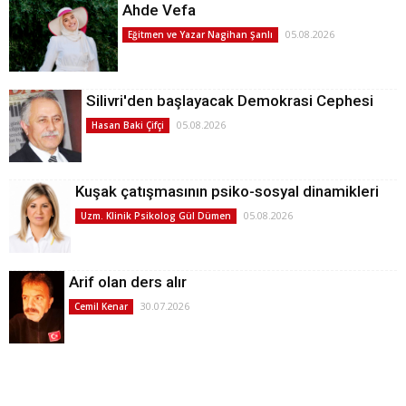
Ahde Vefa
05.08.2026
Eğitmen ve Yazar Nagihan Şanlı
Silivri'den başlayacak Demokrasi Cephesi
05.08.2026
Hasan Baki Çifçi
Kuşak çatışmasının psiko-sosyal dinamikleri
05.08.2026
Uzm. Klinik Psikolog Gül Dümen
Arif olan ders alır
30.07.2026
Cemil Kenar