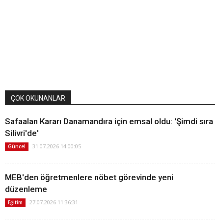
ÇOK OKUNANLAR
Safaalan Kararı Danamandıra için emsal oldu: 'Şimdi sıra
Silivri'de'
31.07.2026 14:00:05
Güncel
MEB'den öğretmenlere nöbet görevinde yeni
düzenleme
27.07.2026 11:36:31
Eğitim