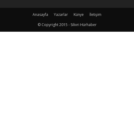
Anasayfa
Yazarlar
Künye
İletişim
© Copyright 2015 - Silivri Hürhaber