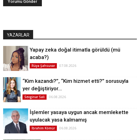
YAZARLAR
Yapay zeka doğal itimatla görüldü (mü
acaba?)
07.08.2026
Rüya Şahsuvar
“Kim kazandı?”, “Kim hizmet etti?” sorusuyla
yer değiştiriyor…
06.08.2026
Sevginar Sali
İşlemler yasaya uygun ancak memlekette
uyulacak yasa kalmamış
06.08.2026
İbrahim Kömür