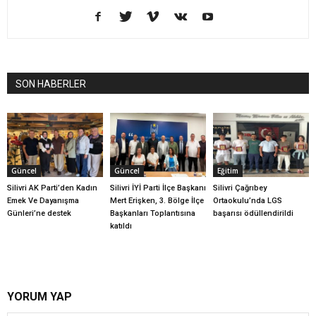
SON HABERLER
Güncel
Güncel
Eğitim
Silivri AK Parti’den Kadın
Silivri İYİ Parti İlçe Başkanı
Silivri Çağrıbey
Emek Ve Dayanışma
Mert Erişken, 3. Bölge İlçe
Ortaokulu’nda LGS
Günleri’ne destek
Başkanları Toplantısına
başarısı ödüllendirildi
katıldı
YORUM YAP