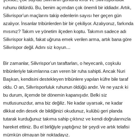
ruhunu öldürdü. Bu, benim açımdan çok önemli bir iddiadır. Artık,
Silivrispor'un maçlarını takip edenlerin sayısı her geçen gün
azalıyor. İnsanlar tribünlerden bir bir çekiliyor. Azalıyoruz, farkında
mısınız? Takım ve yönetim ilçeden koptu. Takımın sadece adı
Silivrispor kaldı, fakat uğruna emek verilen arma, artık bana göre
Silivrispor değil. Adını siz koyun…
Bir zamanlar, Silivrispor'un taraftarları, o heyecanlı, coşkulu
tribünleriyle takımlarına can veren bir ruha sahipti. Ancak Nuri
Başkan, kendisini destekleyen tribünlere yapılan küfre bile taraf
oldu. O an, Silivrisporluluk ruhunun öldüğü andır. Ve ne yazık ki
bu durum, ilçemde bir dönemin kapanışıdır. Belki siz
mutlusunuzdur, ama biz değiliz. Ne kadar uyarsak, ne kadar
dikkat edin desek de bildiğinizi okudunuz, kulübü geri planda
tutarak kurduğunuz takıma sahip çıktınız ve kendi doğrularınızla
hareket ettiniz. Bu el birliğiyle yaptığınız bir şeydi ve artık telafisi
mümkün olmayan bir noktadayız.