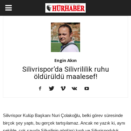
Engin Akın
Silivrispor’da Silivrililik ruhu
öldürüldü maalesef!
Silivrispor Kulüp Başkanı Nuri Çolakoğlu, belki görev süresinde
birçok şey yaptı, bu gerçek tartışılamaz. Ancak ne yazık ki, aynı
şekilde, çok sayıda Silivrilinin gönlünü kırdı ve Silivrisporluluk