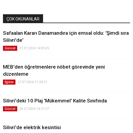
ÇOK OKUNANLAR
Safaalan Kararı Danamandıra için emsal oldu: 'Şimdi sıra
Silivri'de'
31.07.2026 14:00:05
Güncel
MEB'den öğretmenlere nöbet görevinde yeni
düzenleme
27.07.2026 11:36:31
Eğitim
Silivri'deki 10 Plaj 'Mükemmel' Kalite Sınıfında
20.07.2026 14:37:57
Güncel
Silivri'de elektrik kesintisi