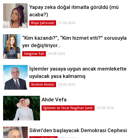
Yapay zeka doğal itimatla görüldü (mü
acaba?)
07.08.2026
Rüya Şahsuvar
“Kim kazandı?”, “Kim hizmet etti?” sorusuyla
yer değiştiriyor…
06.08.2026
Sevginar Sali
İşlemler yasaya uygun ancak memlekette
uyulacak yasa kalmamış
06.08.2026
İbrahim Kömür
Ahde Vefa
05.08.2026
Eğitmen ve Yazar Nagihan Şanlı
Silivri'den başlayacak Demokrasi Cephesi