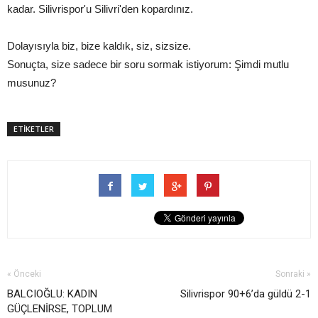
kadar. Silivrispor'u Silivri'den kopardınız.
Dolayısıyla biz, bize kaldık, siz, sizsize.
Sonuçta, size sadece bir soru sormak istiyorum: Şimdi mutlu
musunuz?
ETİKETLER
« Önceki
Sonraki »
BALCIOĞLU: KADIN
Silivrispor 90+6’da güldü 2-1
GÜÇLENİRSE, TOPLUM