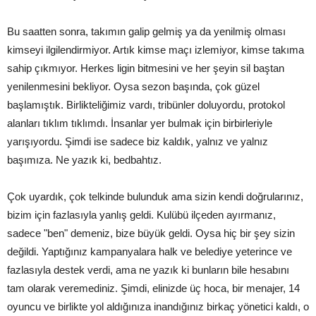
Bu saatten sonra, takımın galip gelmiş ya da yenilmiş olması
kimseyi ilgilendirmiyor. Artık kimse maçı izlemiyor, kimse takıma
sahip çıkmıyor. Herkes ligin bitmesini ve her şeyin sil baştan
yenilenmesini bekliyor. Oysa sezon başında, çok güzel
başlamıştık. Birlikteliğimiz vardı, tribünler doluyordu, protokol
alanları tıklım tıklımdı. İnsanlar yer bulmak için birbirleriyle
yarışıyordu. Şimdi ise sadece biz kaldık, yalnız ve yalnız
başımıza. Ne yazık ki, bedbahtız.
Çok uyardık, çok telkinde bulunduk ama sizin kendi doğrularınız,
bizim için fazlasıyla yanlış geldi. Kulübü ilçeden ayırmanız,
sadece "ben" demeniz, bize büyük geldi. Oysa hiç bir şey sizin
değildi. Yaptığınız kampanyalara halk ve belediye yeterince ve
fazlasıyla destek verdi, ama ne yazık ki bunların bile hesabını
tam olarak veremediniz. Şimdi, elinizde üç hoca, bir menajer, 14
oyuncu ve birlikte yol aldığınıza inandığınız birkaç yönetici kaldı, o