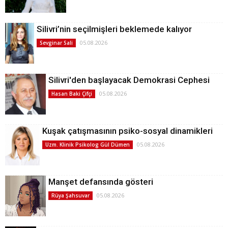
Silivri’nin seçilmişleri beklemede kalıyor
05.08.2026
Sevginar Sali
Silivri'den başlayacak Demokrasi Cephesi
05.08.2026
Hasan Baki Çifçi
Kuşak çatışmasının psiko-sosyal dinamikleri
05.08.2026
Uzm. Klinik Psikolog Gül Dümen
Manşet defansında gösteri
05.08.2026
Rüya Şahsuvar