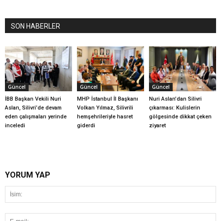
SON HABERLER
Güncel
Güncel
Güncel
İBB Başkan Vekili Nuri
MHP İstanbul İl Başkanı
Nuri Aslan’dan Silivri
Aslan, Silivri’de devam
Volkan Yılmaz, Silivrili
çıkarması: Kulislerin
eden çalışmaları yerinde
hemşehrileriyle hasret
gölgesinde dikkat çeken
inceledi
giderdi
ziyaret
YORUM YAP