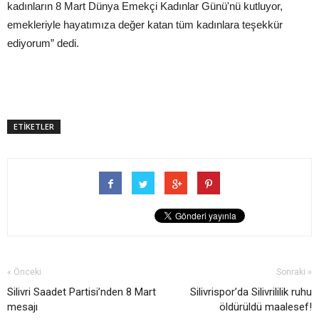
kadınların 8 Mart Dünya Emekçi Kadınlar Günü'nü kutluyor,
emekleriyle hayatımıza değer katan tüm kadınlara teşekkür
ediyorum” dedi.
ETİKETLER
« Önceki
Sonraki »
Silivri Saadet Partisi’nden 8 Mart
Silivrispor’da Silivrililik ruhu
mesajı
öldürüldü maalesef!