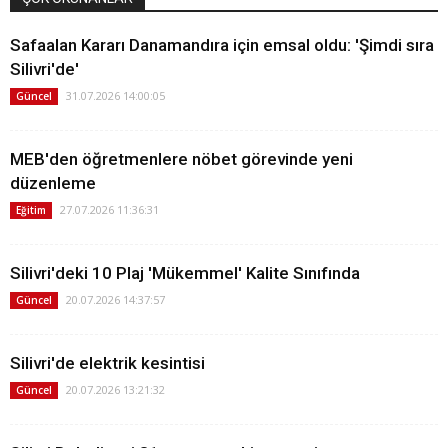
Safaalan Kararı Danamandıra için emsal oldu: 'Şimdi sıra
Silivri'de'
31.07.2026 14:00:05
Güncel
MEB'den öğretmenlere nöbet görevinde yeni
düzenleme
27.07.2026 11:36:31
Eğitim
Silivri'deki 10 Plaj 'Mükemmel' Kalite Sınıfında
20.07.2026 14:37:57
Güncel
Silivri'de elektrik kesintisi
20.07.2026 13:21:32
Güncel