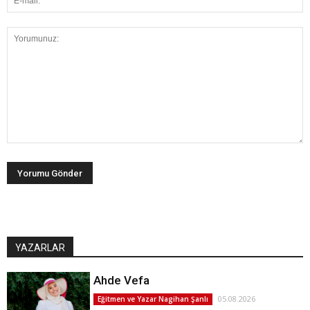
YAZARLAR
Ahde Vefa
05.08.2026
Eğitmen ve Yazar Nagihan Şanlı