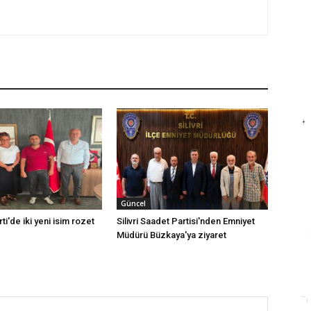
Güncel
rti'de iki yeni isim rozet
Silivri Saadet Partisi'nden Emniyet
Müdürü Büzkaya'ya ziyaret