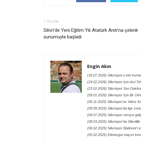
« Önceki
Silivri’de Yeni Eğitim Yılı Atatürk Anıtı’na çelenk
sunumuyla başladı
Engin Akın
(18.07.2026) Silivrispor'u kim kurt
(24.02.2026) Silivrispor İçin Asıl Te
(23.02.2026) Silivrispor Son Dakik
(09.01.2026) Silivrispor İçin Bir O
(06.11.2025) Silivrispor’un Yalnız
(09.09.2025) Silivrispor’da lige zor
(04.07.2025) Silivrispor nereye gidi
(08.03.2025) Silivrispor’da Silivrilil
(06.02.2025) Silivrispor Balıkesir'i 
(05.02.2025) Etimesgut maçını kena