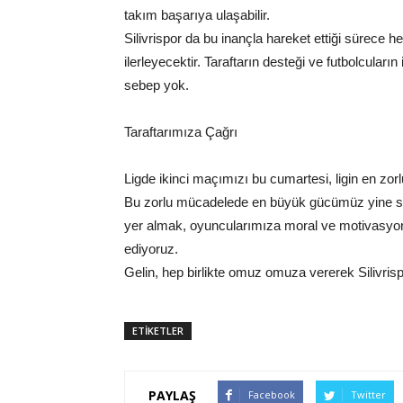
takım başarıya ulaşabilir.
Silivrispor da bu inançla hareket ettiği sürece
ilerleyecektir. Taraftarın desteği ve futbolcuları
sebep yok.
Taraftarımıza Çağrı
Ligde ikinci maçımızı bu cumartesi, ligin en zo
Bu zorlu mücadelede en büyük gücümüz yine siz 
yer almak, oyuncularımıza moral ve motivasyon v
ediyoruz.
Gelin, hep birlikte omuz omuza vererek Silivris
ETİKETLER
PAYLAŞ
Facebook
Twitter