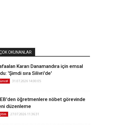
ÇOK OKUNANLAR
afaalan Kararı Danamandıra için emsal
du: 'Şimdi sıra Silivri'de'
31.07.2026 14:00:05
üncel
EB'den öğretmenlere nöbet görevinde
eni düzenleme
27.07.2026 11:36:31
ğitim