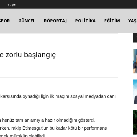
İletişim
SPOR
GÜNCEL
RÖPORTAJ
POLİTİKA
EĞİTİM
YA
ige zorlu başlangıç
karşısında oynadığı ligin ilk maçını sosyal medyadan canlı
 henüz tam anlamıyla hazır olmadığını gösterdi.
arken, rakip Etimesgut'un bu kadar kötü bir performans
nmek mümkün olabilirdi.