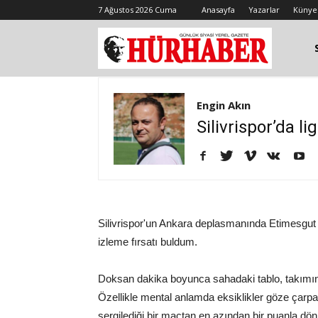
7 Ağustos 2026 Cuma
Anasayfa
Yazarlar
Künye
Engin Akın
Silivrispor’da l
Silivrispor'un Ankara deplasmanında Etimesgut 
izleme fırsatı buldum.
Doksan dakika boyunca sahadaki tablo, takımın
Özellikle mental anlamda eksiklikler göze çarp
sergilediği bir maçtan en azından bir puanla dö