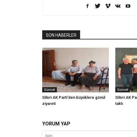
SON HABERLER
Güncel
Güncel
Silivri AK Parti'den büyüklere gönül
Silivri AK Pa
ziyareti
taktı
YORUM YAP