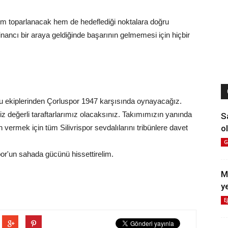
 hem toparlanacak hem de hedeflediği noktalara doğru
n inancı bir araya geldiğinde başarının gelmemesi için hiçbir
rlu ekiplerinden Çorluspor 1947 karşısında oynayacağız.
değerli taraftarlarımız olacaksınız. Takımımızın yanında
S
ol
ermek için tüm Silivrispor sevdalılarını tribünlere davet
G
por'un sahada gücünü hissettirelim.
M
y
E