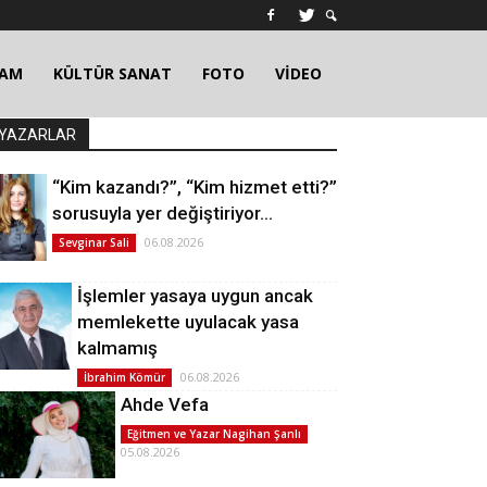
ŞAM
KÜLTÜR SANAT
FOTO
VİDEO
YAZARLAR
“Kim kazandı?”, “Kim hizmet etti?”
sorusuyla yer değiştiriyor…
06.08.2026
Sevginar Sali
İşlemler yasaya uygun ancak
memlekette uyulacak yasa
kalmamış
06.08.2026
İbrahim Kömür
Ahde Vefa
Eğitmen ve Yazar Nagihan Şanlı
05.08.2026