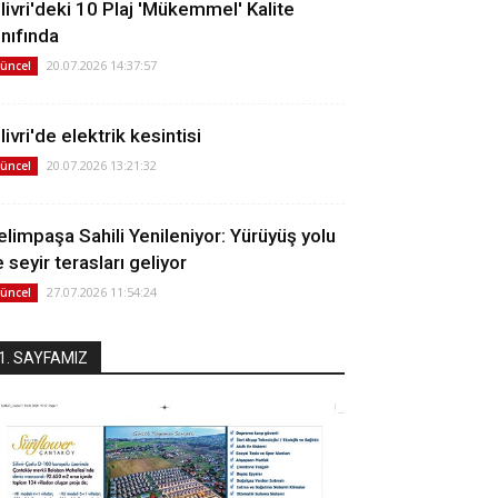
ilivri'deki 10 Plaj 'Mükemmel' Kalite
ınıfında
20.07.2026 14:37:57
üncel
livri'de elektrik kesintisi
20.07.2026 13:21:32
üncel
elimpaşa Sahili Yenileniyor: Yürüyüş yolu
 seyir terasları geliyor
27.07.2026 11:54:24
üncel
1. SAYFAMIZ