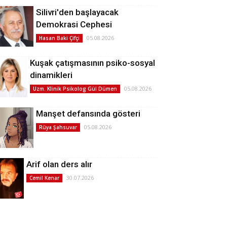
Silivri'den başlayacak
Demokrasi Cephesi
05.08.2026
Hasan Baki Çifçi
Kuşak çatışmasının psiko-sosyal
dinamikleri
05.08.2026
Uzm. Klinik Psikolog Gül Dümen
Manşet defansında gösteri
05.08.2026
Rüya Şahsuvar
Arif olan ders alır
30.07.2026
Cemil Kenar