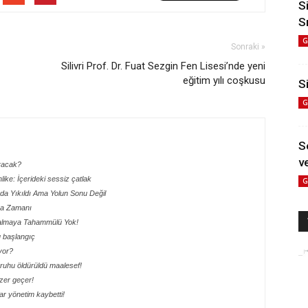
S
S
G
Sonraki »
Silivri Prof. Dr. Fuat Sezgin Fen Lisesi’nde yeni
eğitim yılı coşkusu
Si
G
S
ve
aracak?
hlike: İçerideki sessiz çatlak
G
ada Yıkıldı Ama Yolun Sonu Değil
lma Zamanı
 Kalmaya Tahammülü Yok!
lu başlangıç
yor?
ik ruhu öldürüldü maalesef!
ezer geçer!
r yönetim kaybetti!