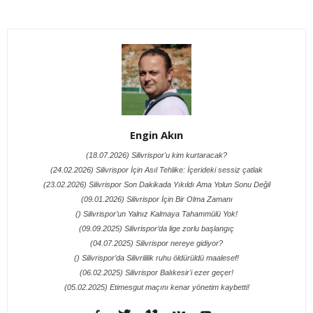
Engin Akın
(18.07.2026) Silivrispor'u kim kurtaracak?
(24.02.2026) Silivrispor İçin Asıl Tehlike: İçerideki sessiz çatlak
(23.02.2026) Silivrispor Son Dakikada Yıkıldı Ama Yolun Sonu Değil
(09.01.2026) Silivrispor İçin Bir Olma Zamanı
() Silivrispor’un Yalnız Kalmaya Tahammülü Yok!
(09.09.2025) Silivrispor’da lige zorlu başlangıç
(04.07.2025) Silivrispor nereye gidiyor?
() Silivrispor’da Silivrililik ruhu öldürüldü maalesef!
(06.02.2025) Silivrispor Balıkesir'i ezer geçer!
(05.02.2025) Etimesgut maçını kenar yönetim kaybetti!