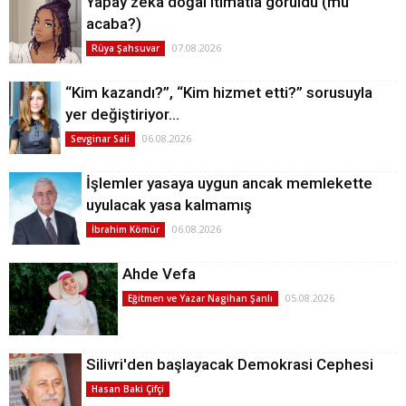
Yapay zeka doğal itimatla görüldü (mü
acaba?)
07.08.2026
Rüya Şahsuvar
“Kim kazandı?”, “Kim hizmet etti?” sorusuyla
yer değiştiriyor…
06.08.2026
Sevginar Sali
İşlemler yasaya uygun ancak memlekette
uyulacak yasa kalmamış
06.08.2026
İbrahim Kömür
Ahde Vefa
05.08.2026
Eğitmen ve Yazar Nagihan Şanlı
Silivri'den başlayacak Demokrasi Cephesi
Hasan Baki Çifçi