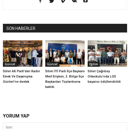
SON HABERLER
Güncel
Güncel
Eğitim
Silivri AK Parti’den Kadın
Silivri İYİ Parti İlçe Başkanı
Silivri Çağrıbey
Emek Ve Dayanışma
Mert Erişken, 3. Bölge İlçe
Ortaokulu’nda LGS
Günleri’ne destek
Başkanları Toplantısına
başarısı ödüllendirildi
katıldı
YORUM YAP