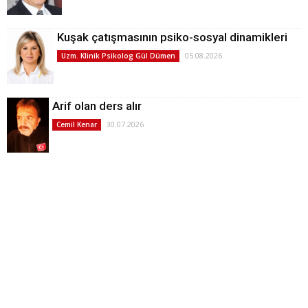
Kuşak çatışmasının psiko-sosyal dinamikleri
05.08.2026
Uzm. Klinik Psikolog Gül Dümen
Arif olan ders alır
30.07.2026
Cemil Kenar