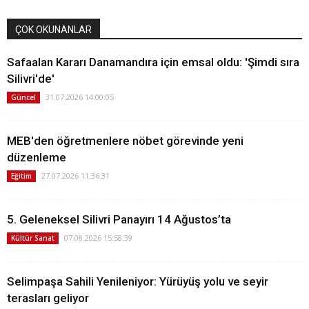
ÇOK OKUNANLAR
Safaalan Kararı Danamandıra için emsal oldu: 'Şimdi sıra
Silivri'de'
31.07.2026 14:00:05
Güncel
MEB'den öğretmenlere nöbet görevinde yeni
düzenleme
27.07.2026 11:36:31
Eğitim
5. Geleneksel Silivri Panayırı 14 Ağustos’ta
07.08.2026 15:58:39
Kültür Sanat
Selimpaşa Sahili Yenileniyor: Yürüyüş yolu ve seyir
terasları geliyor