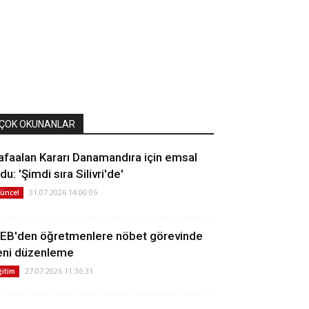
ÇOK OKUNANLAR
afaalan Kararı Danamandıra için emsal
du: 'Şimdi sıra Silivri'de'
31.07.2026 14:00:05
üncel
EB'den öğretmenlere nöbet görevinde
eni düzenleme
27.07.2026 11:36:31
ğitim