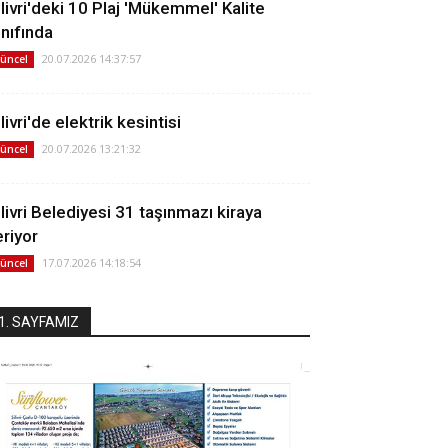
ilivri'deki 10 Plaj 'Mükemmel' Kalite
ınıfında
20.07.2026 14:37:57
üncel
livri'de elektrik kesintisi
20.07.2026 13:21:32
üncel
ilivri Belediyesi 31 taşınmazı kiraya
eriyor
17.07.2026 14:18:54
üncel
1. SAYFAMIZ