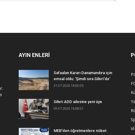
AYIN ENLERİ
P
Safaalan Kararı Danamandıra için
Po
emsal oldu: 'Şimdi sıra Silivri'de'
F
31.07.2026 14:00:05
r.
Kü
a
Y
Silivri ADD ailesine yeni üye
09.07.2026 16:08:01
R
S
V
MEB'den öğretmenlere nöbet