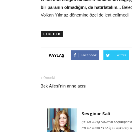
bir paranın olmadığını, da hatırlatalım...
Beled
Volkan Yılmaz dönemine özel de icat edilmedi!
ETİKETLER
PAYLAŞ
Facebook
Twitter
« Önceki
Bek Ailesi’nin anne acısı
Sevginar Sali
(05.08.2026) Silivri’nin seçilmişleri
(31.07.2026) CHP İlçe Başkanlığı t