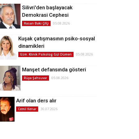
Silivri'den başlayacak
Demokrasi Cephesi
05.08.2026
Hasan Baki Çifçi
Kuşak çatışmasının psiko-sosyal
dinamikleri
05.08.2026
Uzm. Klinik Psikolog Gül Dümen
Manşet defansında gösteri
05.08.2026
Rüya Şahsuvar
Arif olan ders alır
30.07.2026
Cemil Kenar