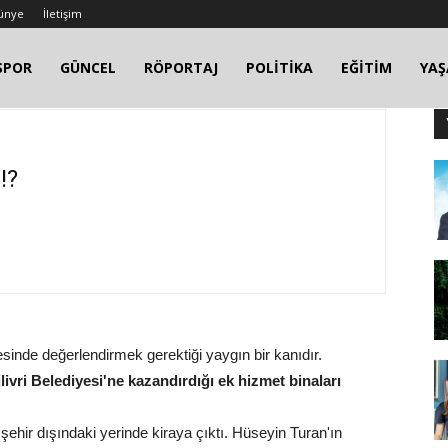
ünye
İletişim
SPOR
GÜNCEL
RÖPORTAJ
POLİTİKA
EĞİTİM
YA
!?
esinde değerlendirmek gerektiği yaygın bir kanıdır.
livri Belediyesi'ne kazandırdığı ek hizmet binaları
ehir dışındaki yerinde kiraya çıktı. Hüseyin Turan'ın