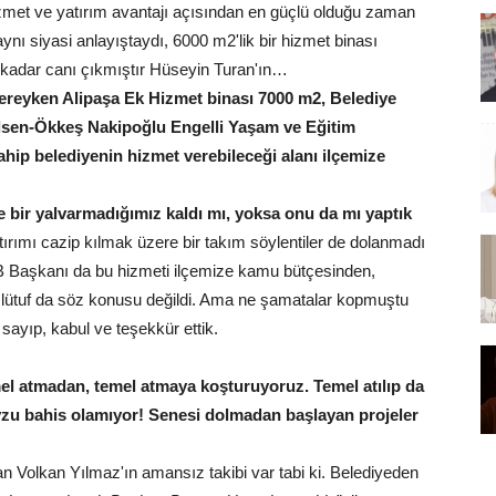
hizmet ve yatırım avantajı açısından en güçlü olduğu zaman
aynı siyasi anlayıştaydı, 6000 m2'lik bir hizmet binası
a kadar canı çıkmıştır Hüseyin Turan'ın…
ereyken Alipaşa Ek Hizmet binası 7000 m2, Belediye
ülsen-Ökkeş Nakipoğlu Engelli Yaşam ve Eğitim
hip belediyenin hizmet verebileceği alanı ilçemize
e bir yalvarmadığımız kaldı mı, yoksa onu da mı yaptık
atırımı cazip kılmak üzere bir takım söylentiler de dolanmadı
 Başkanı da bu hizmeti ilçemize kamu bütçesinden,
r lütuf da söz konusu değildi. Ama ne şamatalar kopmuştu
ayıp, kabul ve teşekkür ettik.
el atmadan, temel atmaya koşturuyoruz. Temel atılıp da
evzu bahis olamıyor! Senesi dolmadan başlayan projeler
n Volkan Yılmaz'ın amansız takibi var tabi ki. Belediyeden