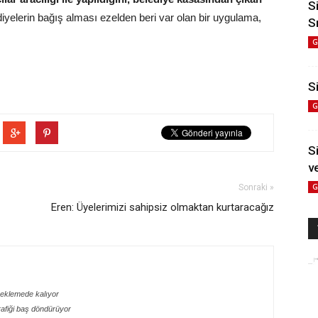
S
iyelerin bağış alması ezelden beri var olan bir uygulama,
S
G
Si
G
S
v
G
Sonraki »
Eren: Üyelerimizi sahipsiz olmaktan kurtaracağız
 beklemede kalıyor
rafiği baş döndürüyor