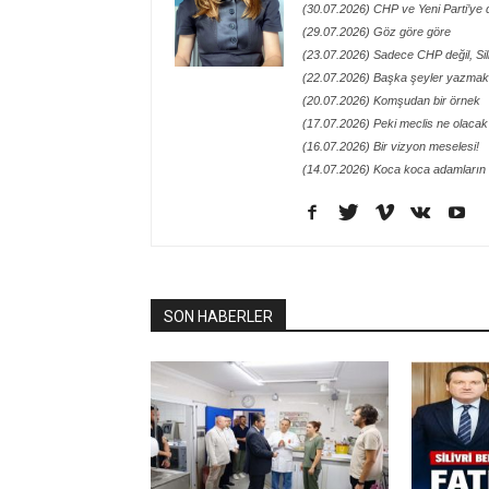
(30.07.2026) CHP ve Yeni Parti’ye 
(29.07.2026) Göz göre göre
(23.07.2026) Sadece CHP değil, Siliv
(22.07.2026) Başka şeyler yazmak 
(20.07.2026) Komşudan bir örnek
(17.07.2026) Peki meclis ne olacak
(16.07.2026) Bir vizyon meselesi!
(14.07.2026) Koca koca adamların 
SON HABERLER