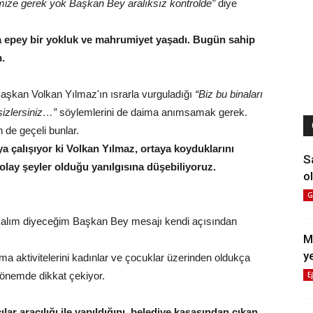
mize gerek yok Başkan Bey aralıksız kontrolde”
diye
a epey bir yokluk ve mahrumiyet yaşadı. Bugün sahip
h.
aşkan Volkan Yılmaz'ın ısrarla vurguladığı
“Biz bu binaları
sizlersiniz…”
söylemlerini de daima anımsamak gerek.
 de geçeli bunlar.
a çalışıyor ki Volkan Yılmaz, ortaya koyduklarını
S
olay şeyler olduğu yanılgısına düşebiliyoruz.
ol
G
akalım diyeceğim Başkan Bey mesajı kendi açısından
M
y
şma aktivitelerini kadınlar ve çocuklar üzerinden oldukça
E
dönemde dikkat çekiyor.
ar aracılığı ile yapıldığını, belediye kasasından çıkan