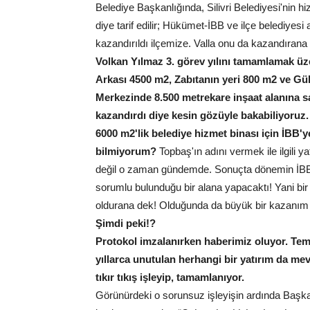
Belediye Başkanlığında, Silivri Belediyesi'nin 
diye tarif edilir; Hükümet-İBB ve ilçe belediyesi 
kazandırıldı ilçemize. Valla onu da kazandıran
Volkan Yılmaz 3. görev yılını tamamlamak üz
Arkası 4500 m2, Zabıtanın yeri 800 m2 ve G
Merkezinde 8.500 metrekare inşaat alanına sa
kazandırdı diye kesin gözüyle bakabiliyoruz.
6000 m2'lik belediye hizmet binası için İBB'y
bilmiyorum?
Topbaş'ın adını vermek ile ilgili y
değil o zaman gündemde. Sonuçta dönemin İBB
sorumlu bulunduğu bir alana yapacaktı! Yani bi
oldurana dek! Olduğunda da büyük bir kazanım s
Şimdi peki!?
Protokol imzalanırken haberimiz oluyor. Tem
yıllarca unutulan herhangi bir yatırım da m
tıkır tıkış işleyip, tamamlanıyor.
Görünürdeki o sorunsuz işleyişin ardında Başka