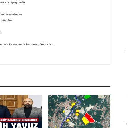
dair son gelişmeler
ri de etkileniyor
isterdim
?
ergen kavgasında harcanan Silivrispor