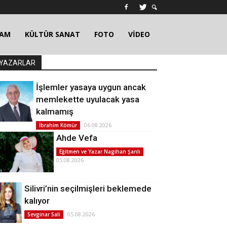
ŞAM
KÜLTÜR SANAT
FOTO
VİDEO
YAZARLAR
İşlemler yasaya uygun ancak
memlekette uyulacak yasa
kalmamış
06.08.2026
İbrahim Kömür
Ahde Vefa
Eğitmen ve Yazar Nagihan Şanlı
05.08.2026
Silivri’nin seçilmişleri beklemede
kalıyor
05.08.2026
Sevginar Sali