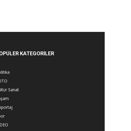
OPÜLER KATEGORİLER
litika
OTO
ltür Sanat
aşam
öportaj
por
İDEO