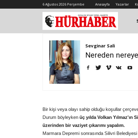
6 Ağustos 2026 Perşembe
Anasayfa
Yazarlar
K
Sevginar Sali
Nereden nereye
Bir kişi veya olayı sahip olduğu koşullar çerçev
Durum böyleyken
üç yılda Volkan Yılmaz'ın Si
üzerinden bir vaziyet çıkarımı yapalım.
Marmara Depremi sonrasında Silivri Belediyesi ş