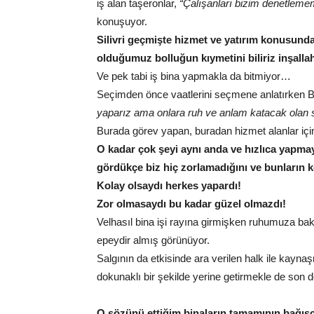
iş alan taşeronlar,
“Çalışanları bizim denetleme
konuşuyor.
Silivri geçmişte hizmet ve yatırım konusund
olduğumuz bolluğun kıymetini biliriz inşalla
Ve pek tabi iş bina yapmakla da bitmiyor…
Seçimden önce vaatlerini seçmene anlatırken B
yaparız ama onlara ruh ve anlam katacak olan 
Burada görev yapan, buradan hizmet alanlar için
O kadar çok şeyi aynı anda ve hızlıca yapmay
gördükçe biz hiç zorlamadığını ve bunların k
Kolay olsaydı herkes yapardı!
Zor olmasaydı bu kadar güzel olmazdı!
Velhasıl bina işi rayına girmişken ruhumuza b
epeydir almış görünüyor.
Salgının da etkisinde ara verilen halk ile kayna
dokunaklı bir şekilde yerine getirmekle de son 
O sözünü ettiğim binaların tamamının bağışçıl