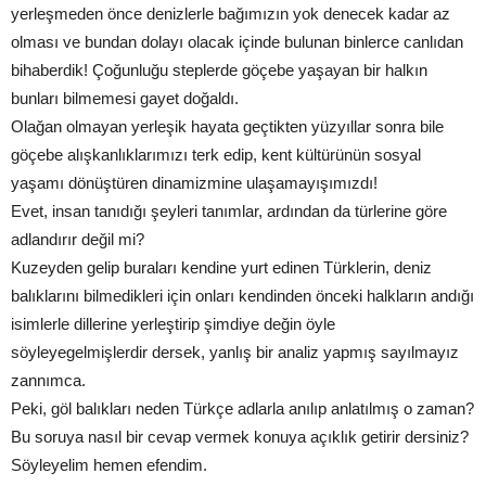
yerleşmeden önce denizlerle bağımızın yok denecek kadar az
olması ve bundan dolayı olacak içinde bulunan binlerce canlıdan
bihaberdik! Çoğunluğu steplerde göçebe yaşayan bir halkın
bunları bilmemesi gayet doğaldı.
Olağan olmayan yerleşik hayata geçtikten yüzyıllar sonra bile
göçebe alışkanlıklarımızı terk edip, kent kültürünün sosyal
yaşamı dönüştüren dinamizmine ulaşamayışımızdı!
Evet, insan tanıdığı şeyleri tanımlar, ardından da türlerine göre
adlandırır değil mi?
Kuzeyden gelip buraları kendine yurt edinen Türklerin, deniz
balıklarını bilmedikleri için onları kendinden önceki halkların andığı
isimlerle dillerine yerleştirip şimdiye değin öyle
söyleyegelmişlerdir dersek, yanlış bir analiz yapmış sayılmayız
zannımca.
Peki, göl balıkları neden Türkçe adlarla anılıp anlatılmış o zaman?
Bu soruya nasıl bir cevap vermek konuya açıklık getirir dersiniz?
Söyleyelim hemen efendim.