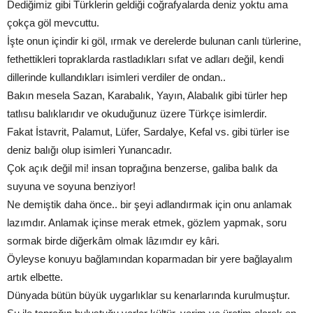
Dediğimiz gibi Türklerin geldiği coğrafyalarda deniz yoktu ama
çokça göl mevcuttu.
İşte onun içindir ki göl, ırmak ve derelerde bulunan canlı türlerine,
fethettikleri topraklarda rastladıkları sıfat ve adları değil, kendi
dillerinde kullandıkları isimleri verdiler de ondan..
Bakın mesela Sazan, Karabalık, Yayın, Alabalık gibi türler hep
tatlısu balıklarıdır ve okuduğunuz üzere Türkçe isimlerdir.
Fakat İstavrit, Palamut, Lüfer, Sardalye, Kefal vs. gibi türler ise
deniz balığı olup isimleri Yunancadır.
Çok açık değil mi! insan toprağına benzerse, galiba balık da
suyuna ve soyuna benziyor!
Ne demiştik daha önce.. bir şeyi adlandırmak için onu anlamak
lazımdır. Anlamak içinse merak etmek, gözlem yapmak, soru
sormak birde diğerkâm olmak lâzımdır ey kâri.
Öyleyse konuyu bağlamından koparmadan bir yere bağlayalım
artık elbette.
Dünyada bütün büyük uygarlıklar su kenarlarında kurulmuştur.