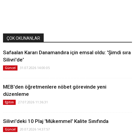
ÇOK OKUNANLAR
Safaalan Kararı Danamandıra için emsal oldu: 'Şimdi sıra
Silivri'de'
31.07.2026 14:00:05
Güncel
MEB'den öğretmenlere nöbet görevinde yeni
düzenleme
27.07.2026 11:36:31
Eğitim
Silivri'deki 10 Plaj 'Mükemmel' Kalite Sınıfında
20.07.2026 14:37:57
Güncel