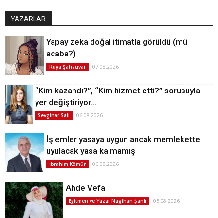
YAZARLAR
Yapay zeka doğal itimatla görüldü (mü
acaba?)
07.08.2026
Rüya Şahsuvar
“Kim kazandı?”, “Kim hizmet etti?” sorusuyla
yer değiştiriyor…
06.08.2026
Sevginar Sali
İşlemler yasaya uygun ancak memlekette
uyulacak yasa kalmamış
06.08.2026
İbrahim Kömür
Ahde Vefa
05.08.2026
Eğitmen ve Yazar Nagihan Şanlı