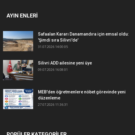
AYIN ENLERİ
Safaalan Kararı Danamandıra için emsal oldu:
'Şimdi sıra Silivri'de'
31.07.2026 14:00:05
Silivri ADD ailesine yeni üye
09.07.2026 16:08:01
MEB'den öğretmenlere nöbet görevinde yeni
düzenleme
27.07.2026 11:36:31
POPÜLER KATEGORİLER