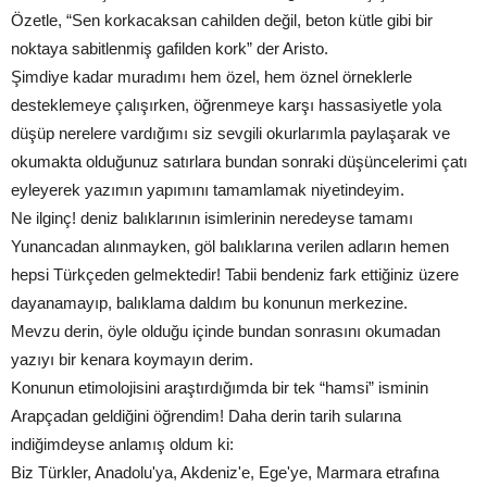
Özetle, “Sen korkacaksan cahilden değil, beton kütle gibi bir
noktaya sabitlenmiş gafilden kork” der Aristo.
Şimdiye kadar muradımı hem özel, hem öznel örneklerle
desteklemeye çalışırken, öğrenmeye karşı hassasiyetle yola
düşüp nerelere vardığımı siz sevgili okurlarımla paylaşarak ve
okumakta olduğunuz satırlara bundan sonraki düşüncelerimi çatı
eyleyerek yazımın yapımını tamamlamak niyetindeyim.
Ne ilginç! deniz balıklarının isimlerinin neredeyse tamamı
Yunancadan alınmayken, göl balıklarına verilen adların hemen
hepsi Türkçeden gelmektedir! Tabii bendeniz fark ettiğiniz üzere
dayanamayıp, balıklama daldım bu konunun merkezine.
Mevzu derin, öyle olduğu içinde bundan sonrasını okumadan
yazıyı bir kenara koymayın derim.
Konunun etimolojisini araştırdığımda bir tek “hamsi” isminin
Arapçadan geldiğini öğrendim! Daha derin tarih sularına
indiğimdeyse anlamış oldum ki:
Biz Türkler, Anadolu'ya, Akdeniz'e, Ege'ye, Marmara etrafına