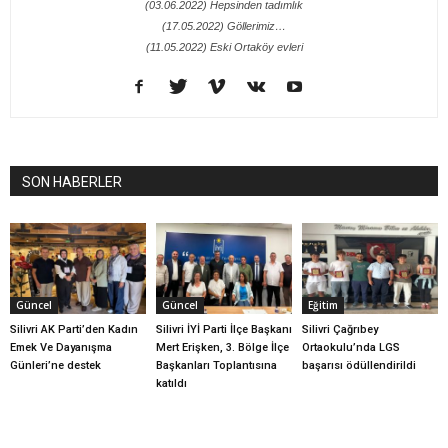
(03.06.2022) Hepsinden tadımlık
(17.05.2022) Göllerimiz…
(11.05.2022) Eski Ortaköy evleri
SON HABERLER
Güncel
Güncel
Eğitim
Silivri AK Parti’den Kadın
Silivri İYİ Parti İlçe Başkanı
Silivri Çağrıbey
Emek Ve Dayanışma
Mert Erişken, 3. Bölge İlçe
Ortaokulu’nda LGS
Günleri’ne destek
Başkanları Toplantısına
başarısı ödüllendirildi
katıldı