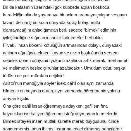
Bir de kafasının üzerindeki gök kubbede açılan koskoca
karadeliğin altında yaşamaya bir anlam aramaya çalışan ve gayrı
tavanı delinmiş bu koca dünyada kolay kolay mutlu
olamayacağını anladığımdan beri, sadece “bilmek” ediminin
iyileştiriciliğine sığınan insanlar fark ederler herhalde!
Filvaki, insan kökenli kötülüğün artmasından dolayı, dünyadaki
acıların ağırlığıyla ekseni kayan ve arzın boşluğunda sersem
sepelek dönen dünyanın yükünü azaltırsa artık merak, merhamet
ve melâmetin beslediği ruhlar azaltacaktır. Umudum odur, başka
türlüsü de pek mümkün değildir!
Aristo'nun mantığıyla söyler isek; cahil olan aynı zamanda
bilmenin en başında duran, aynı zamanda öğrenmenin yolunu
arayan kişidir.
Ona göre cahil insan öğrenmeye adayken, gafil sınıfına
koydukları ise katiyen öğrenme isteği duymayan kimselerdir.
Bilmek isteyen insan mutlak surette merak duygusunu içinde
söndürmemiş, onun ihtiraslı ısrarına engel olmamış şahıslardır.