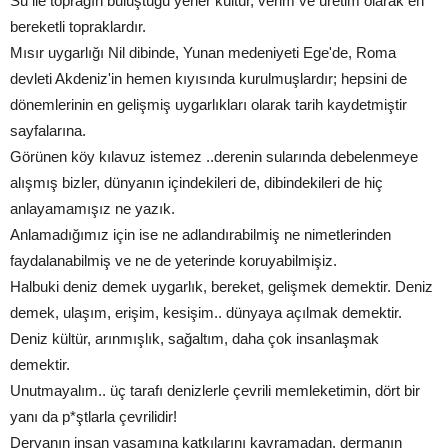
Su ile toprağın buluştuğu yerler kültür, verim ve üretim olarak en
bereketli topraklardır.
Mısır uygarlığı Nil dibinde, Yunan medeniyeti Ege'de, Roma
devleti Akdeniz'in hemen kıyısında kurulmuşlardır; hepsini de
dönemlerinin en gelişmiş uygarlıkları olarak tarih kaydetmiştir
sayfalarına.
Görünen köy kılavuz istemez ..derenin sularında debelenmeye
alışmış bizler, dünyanın içindekileri de, dibindekileri de hiç
anlayamamışız ne yazık.
Anlamadığımız için ise ne adlandırabilmiş ne nimetlerinden
faydalanabilmiş ve ne de yeterinde koruyabilmişiz.
Halbuki deniz demek uygarlık, bereket, gelişmek demektir. Deniz
demek, ulaşım, erişim, kesişim.. dünyaya açılmak demektir.
Deniz kültür, arınmışlık, sağaltım, daha çok insanlaşmak
demektir.
Unutmayalım.. üç tarafı denizlerle çevrili memleketimin, dört bir
yanı da p*ştlarla çevrilidir!
Deryanın insan yaşamına katkılarını kavramadan, dermanın