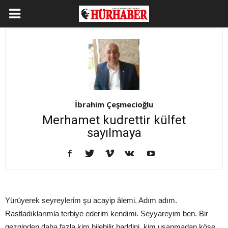
İbrahim Çeşmecioğlu
Merhamet kudrettir külfet
sayılmaya
Yürüyerek seyreylerim şu acayip âlemi. Adım adım.
Rastladıklarımla terbiye ederim kendimi. Seyyareyim ben. Bir
gezginden daha fazla kim bilebilir haddini, kim usanmadan köşe