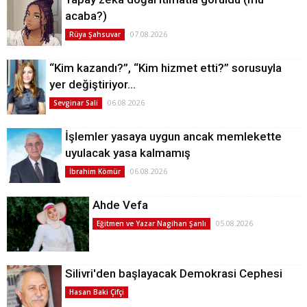
acaba?)
07.08.2026
Rüya Şahsuvar
“Kim kazandı?”, “Kim hizmet etti?” sorusuyla
yer değiştiriyor…
06.08.2026
Sevginar Sali
İşlemler yasaya uygun ancak memlekette
uyulacak yasa kalmamış
06.08.2026
İbrahim Kömür
Ahde Vefa
05.08.2026
Eğitmen ve Yazar Nagihan Şanlı
Silivri'den başlayacak Demokrasi Cephesi
Hasan Baki Çifçi