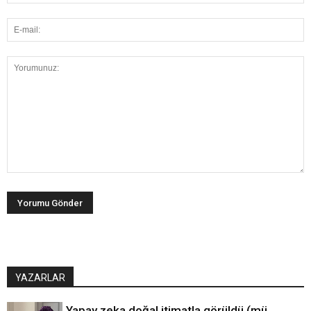
YAZARLAR
Yapay zeka doğal itimatla görüldü (mü