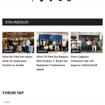
SON HABERLER
Güncel
Güncel
Eğitim
Silivri AK Parti’den Kadın
Silivri İYİ Parti İlçe Başkanı
Silivri Çağrıbey
Emek Ve Dayanışma
Mert Erişken, 3. Bölge İlçe
Ortaokulu’nda LGS
Günleri’ne destek
Başkanları Toplantısına
başarısı ödüllendirildi
katıldı
YORUM YAP