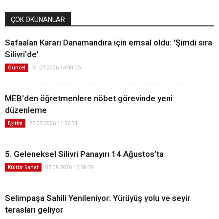
ÇOK OKUNANLAR
Safaalan Kararı Danamandıra için emsal oldu: 'Şimdi sıra
Silivri'de'
31.07.2026 14:00:05
Güncel
MEB'den öğretmenlere nöbet görevinde yeni
düzenleme
27.07.2026 11:36:31
Eğitim
5. Geleneksel Silivri Panayırı 14 Ağustos’ta
07.08.2026 15:58:39
Kültür Sanat
Selimpaşa Sahili Yenileniyor: Yürüyüş yolu ve seyir
terasları geliyor