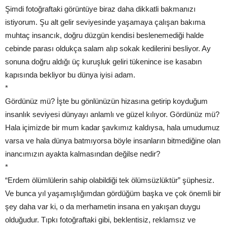
Şimdi fotoğraftaki görüntüye biraz daha dikkatli bakmanızı
istiyorum. Şu alt gelir seviyesinde yaşamaya çalışan bakıma
muhtaç insancık, doğru düzgün kendisi beslenemediği halde
cebinde parası oldukça salam alıp sokak kedilerini besliyor. Ay
sonuna doğru aldığı üç kuruşluk geliri tükenince ise kasabın
kapısında bekliyor bu dünya iyisi adam.
*
Gördünüz mü? İşte bu gönlünüzün hizasına getirip koyduğum
insanlık seviyesi dünyayı anlamlı ve güzel kılıyor. Gördünüz mü?
Hala içimizde bir mum kadar şavkımız kaldıysa, hala umudumuz
varsa ve hala dünya batmıyorsa böyle insanların bitmediğine olan
inancımızın ayakta kalmasından değilse nedir?
*
“Erdem ölümlülerin sahip olabildiği tek ölümsüzlüktür” şüphesiz.
Ve bunca yıl yaşamışlığımdan gördüğüm başka ve çok önemli bir
şey daha var ki, o da merhametin insana en yakışan duygu
olduğudur. Tıpkı fotoğraftaki gibi, beklentisiz, reklamsız ve