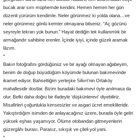
bucak arar sırrı müphemde kendini. Hemen hemen her gün
düzenli yürürüm kendimle. Neler görünmez ki yolda olana…ve
neler görünmez gönlü kemter olmayana bilseniz. “Aç gözünü
seyreyle tekrarı yok bunun.” Hayat dediğin tek kullanımlık bir
armağandır sahibine erenler. İçinde iyiyi, içinde güzeli aramak
lâzım.
*
Bakın fotoğrafını gördüğünüz ve bir ayağı olmayan ağabeyim,
benim de doğup büyüdüğüm köyümde bulunan bakımevinde
ikamet ediyor. Bahsettiğim yerleşke Silivri'nin Ortaköy
mahallesidir dostlar. Bizim buradaki bakımevi öyle anılmasa da
olur. Belki daha doğru bir ifadeyle ‘düşkünlerevi' diyebiliriz.
Misafirleri çoğunlukla kimsesizler ve asgari ücret emeklileridir.
Yakıştırdığım isimden de anlayacağınız üzere, burada öyle geliri
yüksek eşhas yaşamıyor. Ölüme otobandan gitmeyenlerin
güzergâhı burası. Parasız, sıkışık ve çileli yol yani.
*