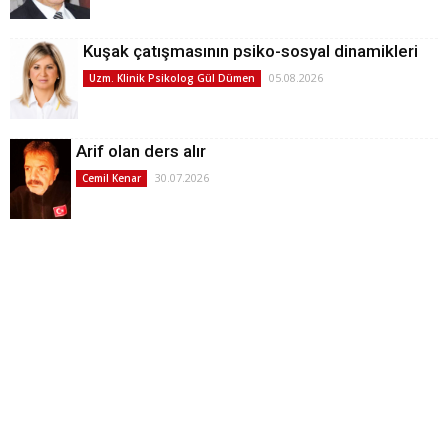
Kuşak çatışmasının psiko-sosyal dinamikleri
05.08.2026
Uzm. Klinik Psikolog Gül Dümen
Arif olan ders alır
30.07.2026
Cemil Kenar