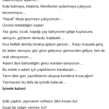
Kulp bulmaya, kitabına, felsefesine uydurmaya çalışıyor,
beceremiyor…
"Hayat” deyip geçmeye çalışıyorum…
Üzerini örtebildiğim kadar!
Yaz günü, sıcak, kapağı çay bahçesinin gölge kuytusuna
atmışım, gözlerim denizde, kalabalık…
İnce bellide demliyi bırakıp gidiyor garson… Karşı masada genç
bir adam oturuyor, göz göze geliyoruz görmezden geliyor, ben de
oralı olmuyorum…
Adam! diye bahsettiğim genci eskiden tanıyorum…
Bu sinirle o adam için yaptıklarımı karalasam…
Yarın öbür gün, yazdıklarımı okuyup kendime kızacağım!
Yazmasam bu defa da içimde kalacak…
İçimde kalsın!
İyilik yaptım, pişmanım velhasıl, lafın kısası bu!
İnsan bir selam vermez mi?