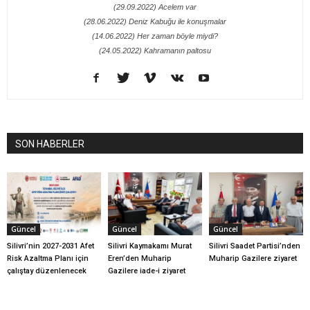
(29.09.2022) Acelem var
(28.06.2022) Deniz Kabuğu ile konuşmalar
(14.06.2022) Her zaman böyle miydi?
(24.05.2022) Kahramanın paltosu
SON HABERLER
Güncel
Güncel
Güncel
Silivri’nin 2027-2031 Afet
Silivri Kaymakamı Murat
Silivri Saadet Partisi’nden
Risk Azaltma Planı için
Eren’den Muharip
Muharip Gazilere ziyaret
çalıştay düzenlenecek
Gazilere iade-i ziyaret