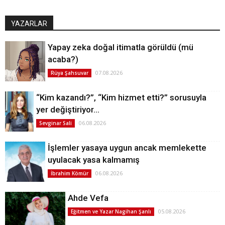
YAZARLAR
Yapay zeka doğal itimatla görüldü (mü
acaba?)
07.08.2026
Rüya Şahsuvar
“Kim kazandı?”, “Kim hizmet etti?” sorusuyla
yer değiştiriyor…
06.08.2026
Sevginar Sali
İşlemler yasaya uygun ancak memlekette
uyulacak yasa kalmamış
06.08.2026
İbrahim Kömür
Ahde Vefa
05.08.2026
Eğitmen ve Yazar Nagihan Şanlı