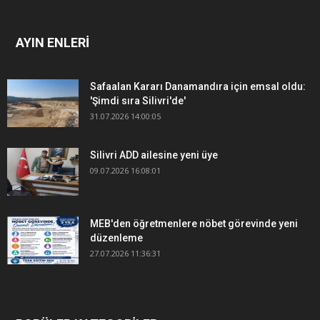
AYIN ENLERİ
Safaalan Kararı Danamandıra için emsal oldu:
'Şimdi sıra Silivri'de'
31.07.2026 14:00:05
Silivri ADD ailesine yeni üye
09.07.2026 16:08:01
MEB'den öğretmenlere nöbet görevinde yeni
düzenleme
27.07.2026 11:36:31