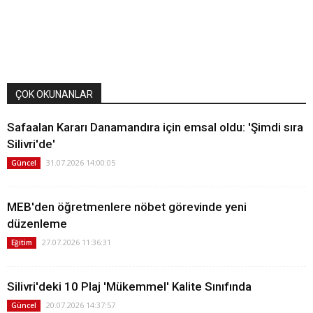
ÇOK OKUNANLAR
Safaalan Kararı Danamandıra için emsal oldu: 'Şimdi sıra
Silivri'de'
31.07.2026 14:00:05
Güncel
MEB'den öğretmenlere nöbet görevinde yeni
düzenleme
27.07.2026 11:36:31
Eğitim
Silivri'deki 10 Plaj 'Mükemmel' Kalite Sınıfında
20.07.2026 14:37:57
Güncel