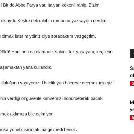
ir de Abbe Farya var. İtalyan kökenli rahip. Bizim
lsaydı. Keşke deli rahibin romanını yazsaydın derdim.
u olmak ister miydiniz diye soracaktım vazgeçtim.
Dükü! Hadi onu da olamadık sakini, tek yaşayanı, keçilerin
 yaşamaktan yana kullandık.
S
ol
tluluğunu yaşıyoruz. Üstelik yan hücreye geçmek için gizli
G
enin verdiği özgüvenle kahvemizi höpürdeterek bacak
M
y
zmek aklımıza bile gelmiyor.
E
anka yöneticisinin aklına gelmedi henüz.