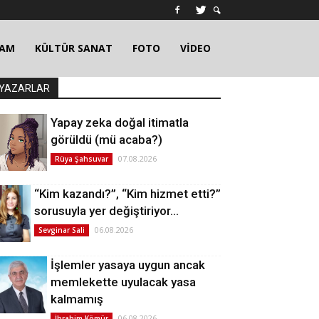
ŞAM
KÜLTÜR SANAT
FOTO
VİDEO
YAZARLAR
Yapay zeka doğal itimatla
görüldü (mü acaba?)
07.08.2026
Rüya Şahsuvar
“Kim kazandı?”, “Kim hizmet etti?”
sorusuyla yer değiştiriyor…
06.08.2026
Sevginar Sali
İşlemler yasaya uygun ancak
memlekette uyulacak yasa
kalmamış
06.08.2026
İbrahim Kömür