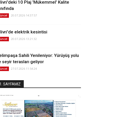
ilivri'deki 10 Plaj 'Mükemmel' Kalite
ınıfında
20.07.2026 14:37:57
üncel
livri'de elektrik kesintisi
20.07.2026 13:21:32
üncel
elimpaşa Sahili Yenileniyor: Yürüyüş yolu
 seyir terasları geliyor
27.07.2026 11:54:24
üncel
1. SAYFAMIZ