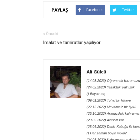
PAYLAŞ
Facebook
Twitter
« Önceki
İmalat ve tamiratlar yapılıyor
Ali Gülcü
(14.03.2023) Öğrenmek bazen uzu
(24.02.2023) Yazlıktaki yalnızlık
() Beyaz taş
(09.01.2023) Tuhaf bir hikaye
(22.12.2022) Mevsimsiz bir öykü
(25.10.2022) Aramızdaki kahraman
(29.09.2022) Acelem var
(28.06.2022) Deniz Kabuğu ile kon
() Her zaman böyle miydi?
(24.05.2022) Kahramanın paltosu