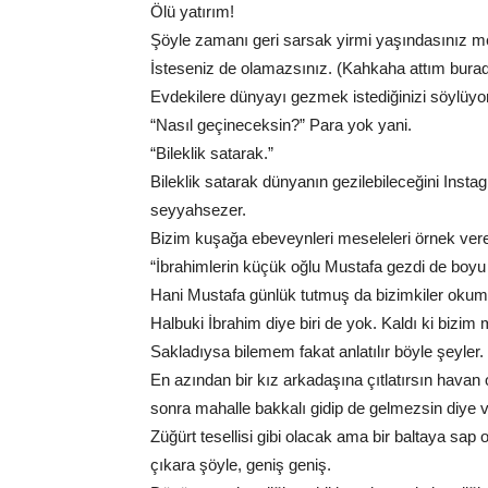
Ölü yatırım!
Şöyle zamanı geri sarsak yirmi yaşındasınız m
İsteseniz de olamazsınız. (Kahkaha attım bura
Evdekilere dünyayı gezmek istediğinizi söylüyo
“Nasıl geçineceksin?” Para yok yani.
“Bileklik satarak.”
Bileklik satarak dünyanın gezilebileceğini Insta
seyyahsezer.
Bizim kuşağa ebeveynleri meseleleri örnek vere
“İbrahimlerin küçük oğlu Mustafa gezdi de boy
Hani Mustafa günlük tutmuş da bizimkiler okum
Halbuki İbrahim diye biri de yok. Kaldı ki bizi
Sakladıysa bilemem fakat anlatılır böyle şeyler.
En azından bir kız arkadaşına çıtlatırsın havan o
sonra mahalle bakkalı gidip de gelmezsin diye v
Züğürt tesellisi gibi olacak ama bir baltaya sap
çıkara şöyle, geniş geniş.