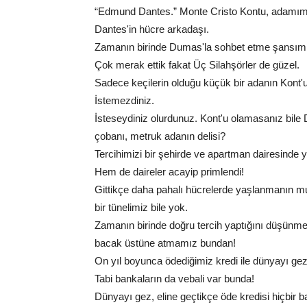
“Edmund Dantes.” Monte Cristo Kontu, adamım! B
Dantes'in hücre arkadaşı.
Zamanın birinde Dumas'la sohbet etme şansım o
Çok merak ettik fakat Üç Silahşörler de güzel.
Sadece keçilerin olduğu küçük bir adanın Kont'
İstemezdiniz.
İsteseydiniz olurdunuz. Kont'u olamasanız bile 
çobanı, metruk adanın delisi?
Tercihimizi bir şehirde ve apartman dairesinde
Hem de daireler acayip primlendi!
Gittikçe daha pahalı hücrelerde yaşlanmanın mu
bir tünelimiz bile yok.
Zamanın birinde doğru tercih yaptığını düşünm
bacak üstüne atmamız bundan!
On yıl boyunca ödediğimiz kredi ile dünyayı ge
Tabi bankaların da vebali var bunda!
Dünyayı gez, eline geçtikçe öde kredisi hiçbir b