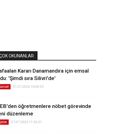
ÇOK OKUNANLAR
afaalan Kararı Danamandıra için emsal
du: 'Şimdi sıra Silivri'de'
31.07.2026 14:00:05
üncel
EB'den öğretmenlere nöbet görevinde
eni düzenleme
27.07.2026 11:36:31
ğitim