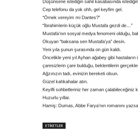
Düşünsene istediğin sahil kasabasında istediği
Cep telefonu da yok ohh, gel keyfim gel.
“Örnek vereyim mi Dantes?”
“İbrahimlerin küçük oğlu Mustafa gezdi de…”
Mustafa'nın sosyal medya fenomeni olduğu, babas
Okuyan “baksana sen Mustafa'ya” desin.
Yeni yıla şunun şurasında on gün kaldı.
Öncelikle yeni yıl Ayhan ağabey gibi hastaların iyi
çaresizlerin çare bulduğu, beklentilerin gerçekleşt
Ağzınızın tadı, evinizin bereketi olsun.
Güzel kahkahalar atın.
Keyifli sohbetleriniz her zaman çalabileceğiniz k
Huzurlu yıllar.
Hamiş: Dumas, Abbe Farya'nın romanını yazsayd
ETİKETLER