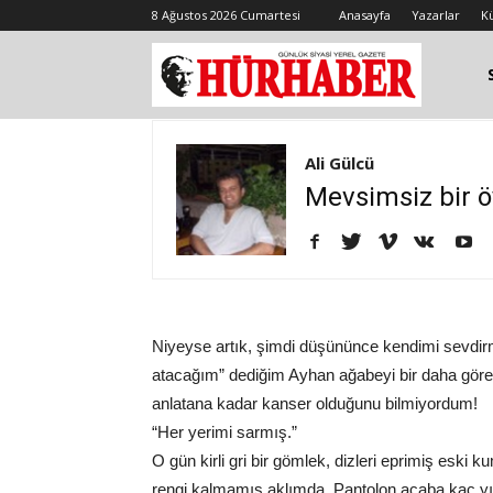
8 Ağustos 2026 Cumartesi
Anasayfa
Yazarlar
K
Ali Gülcü
Mevsimsiz bir 
Niyeyse artık, şimdi düşününce kendimi sevdirme
atacağım” dediğim Ayhan ağabeyi bir daha gör
anlatana kadar kanser olduğunu bilmiyordum!
“Her yerimi sarmış.”
O gün kirli gri bir gömlek, dizleri eprimiş esk
rengi kalmamış aklımda. Pantolon acaba kaç yıll