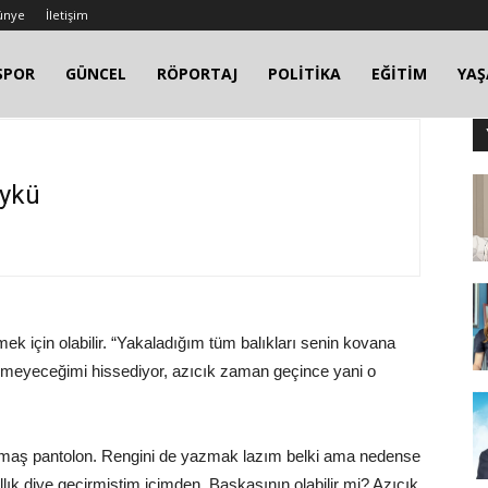
ünye
İletişim
SPOR
GÜNCEL
RÖPORTAJ
POLİTİKA
EĞİTİM
YA
öykü
k için olabilir. “Yakaladığım tüm balıkları senin kovana
emeyeceğimi hissediyor, azıcık zaman geçince yani o
i kumaş pantolon. Rengini de yazmak lazım belki ama nedense
ık diye geçirmiştim içimden. Başkasının olabilir mi? Azıcık