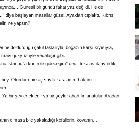
layınca… Güneşli bir gündü fakat yaz değildi. İlle de
diye başlayan masallar güzel. Ayakları çıplaktı, Kıbrıs
elir, ne yapsın?
erine doldurduğu çakıl taşlarıyla, boğazın karşı kıyısıyla,
e mavi gökyüzüyle vedalaşır gibi.
u İstanbul'a kontrole gideceğim” dedi, tokalaştık ayrıldık.
abey. Oturdum birkaç sayfa karaladım baktım
dim.
a bir şeyler eklenir ya bir şeyler abartılır, unutulur. Aradan
anın olmasa bile yakaladığı kefallerin, kovanın…