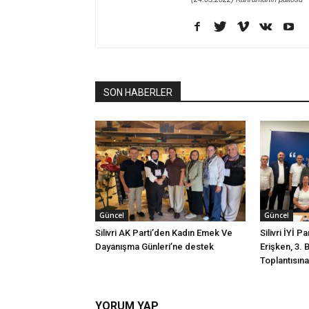
SON HABERLER
Güncel
Güncel
Silivri AK Parti’den Kadın Emek Ve
Silivri İYİ P
Dayanışma Günleri’ne destek
Erişken, 3. 
Toplantısına 
YORUM YAP