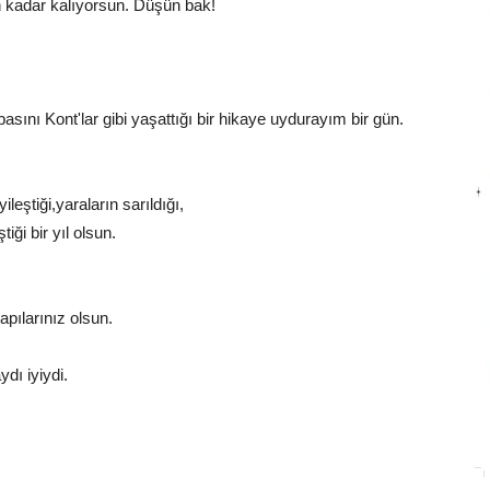
n kadar kalıyorsun. Düşün bak!
ını Kont'lar gibi yaşattığı bir hikaye uydurayım bir gün.
leştiği,yaraların sarıldığı,
iği bir yıl olsun.
apılarınız olsun.
ı iyiydi.