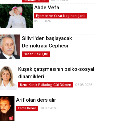
Ahde Vefa
Eğitmen ve Yazar Nagihan Şanlı
05.08.2026
Silivri'den başlayacak
Demokrasi Cephesi
Hasan Baki Çifçi
Kuşak çatışmasının psiko-sosyal
dinamikleri
05.08.2026
Uzm. Klinik Psikolog Gül Dümen
Arif olan ders alır
30.07.2026
Cemil Kenar