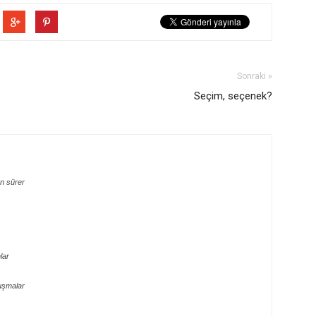
Sonraki »
Seçim, seçenek?
n sürer
lar
uşmalar