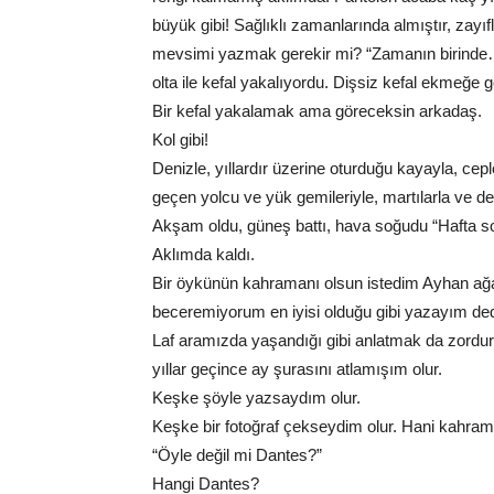
büyük gibi! Sağlıklı zamanlarında almıştır, zayıf
mevsimi yazmak gerekir mi? “Zamanın birinde…” 
olta ile kefal yakalıyordu. Dişsiz kefal ekmeğe g
Bir kefal yakalamak ama göreceksin arkadaş.
Kol gibi!
Denizle, yıllardır üzerine oturduğu kayayla, cepl
geçen yolcu ve yük gemileriyle, martılarla ve d
Akşam oldu, güneş battı, hava soğudu “Hafta son
Aklımda kaldı.
Bir öykünün kahramanı olsun istedim Ayhan ağ
beceremiyorum en iyisi olduğu gibi yazayım de
Laf aramızda yaşandığı gibi anlatmak da zordur. Y
yıllar geçince ay şurasını atlamışım olur.
Keşke şöyle yazsaydım olur.
Keşke bir fotoğraf çekseydim olur. Hani kahram
“Öyle değil mi Dantes?”
Hangi Dantes?