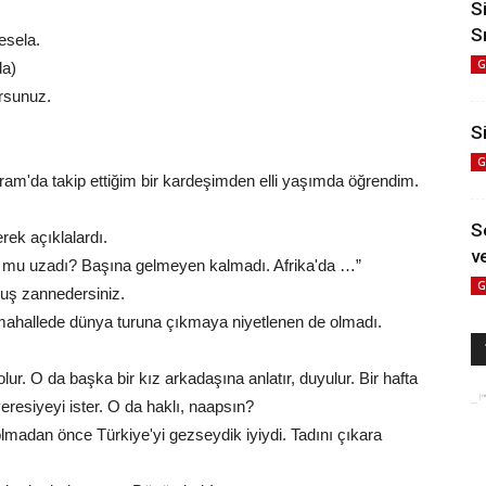
S
S
esela.
G
da)
rsunuz.
Si
G
gram'da takip ettiğim bir kardeşimden elli yaşımda öğrendim.
S
rek açıklalardı.
ve
u mu uzadı? Başına gelmeyen kalmadı. Afrika'da …”
G
uş zannedersiniz.
m mahallede dünya turuna çıkmaya niyetlenen de olmadı.
lur. O da başka bir kız arkadaşına anlatır, duyulur. Bir hafta
eresiyeyi ister. O da haklı, naapsın?
 olmadan önce Türkiye'yi gezseydik iyiydi. Tadını çıkara