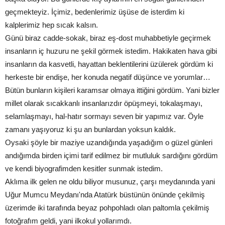
geçmekteyiz. İçimiz, bedenlerimiz üşüse de isterdim ki
kalplerimiz hep sıcak kalsın.
Günü biraz cadde-sokak, biraz eş-dost muhabbetiyle geçirmek
insanların iç huzuru ne şekil görmek istedim. Hakikaten hava gibi
insanların da kasvetli, hayattan beklentilerini üzülerek gördüm ki
herkeste bir endişe, her konuda negatif düşünce ve yorumlar…
Bütün bunların kişileri karamsar olmaya ittiğini gördüm. Yani bizler
millet olarak sıcakkanlı insanlarızdır öpüşmeyi, tokalaşmayı,
selamlaşmayı, hal-hatır sormayı seven bir yapımız var. Öyle
zamanı yaşıyoruz ki şu an bunlardan yoksun kaldık.
Oysaki şöyle bir maziye uzandığında yaşadığım o güzel günleri
andığımda birden içimi tarif edilmez bir mutluluk sardığını gördüm
ve kendi biyografimden kesitler sunmak istedim.
Aklıma ilk gelen ne oldu biliyor musunuz, çarşı meydanında yani
Uğur Mumcu Meydanı'nda Atatürk büstünün önünde çekilmiş
üzerimde iki tarafında beyaz pohpohladı olan paltomla çekilmiş
fotoğrafım geldi, yani ilkokul yollarımdı.