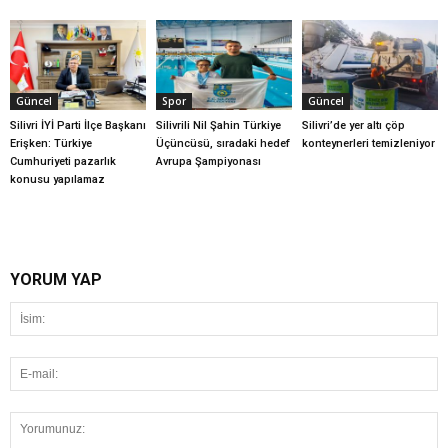
Güncel
Spor
Güncel
Silivri İYİ Parti İlçe Başkanı
Silivrili Nil Şahin Türkiye
Silivri’de yer altı çöp
Erişken: Türkiye
Üçüncüsü, sıradaki hedef
konteynerleri temizleniyor
Cumhuriyeti pazarlık
Avrupa Şampiyonası
konusu yapılamaz
YORUM YAP