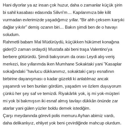
Hani diyorlar ya az insan çok huzur, daha o zamanlar küçük şirin
bi sahil kasabası edasında Silivri'm… Kapılarımıza bile kilit
vurmadan evlerimizde yaşadığımız yıllar. “Bir ahh çeksem karşıki
dağlar yıkılır" demiş ozanın biri… Bakın şimdi ben de o havayı
soludum.
Rahmetli babam Mal Müdürüydü, küçükken hükümet konağına
gider(O zaman ordaydı) Mustafa abi beni traşa Valentino'ya
berbere götürürdü. Şimdi bakıyorum da orası Leydi alış-veriş
merkezi, lise yıllarımda iken Mumhane Sokaktaki yani "Kasaplar
sokağındaki "havlucu dükkanımız, sokaktaki çarşı esnafının
birbirine dayanışması o kadar güzeldi ki anlatılmaz ancak
yaşanırdı ve ben bunları gördüm, yaşadım ve özlem duyuyorum
çünkü her şey saf ve temizdi. Riyakârlık yok, iş mi yok-müşteri
mi yok bi bakmışsın iki esnaf almış tavlayı dükkân önünde zar
atarlar yani gülen yüzler boldu demek istediğim.
Çarşı meydanında görevli polis memuru Ayhan abimiz vardı,
daha delikanlıyız, ehliyet yok beni çevirdiğinde mahcup olurdum.