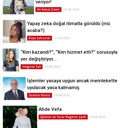
veriyor!
10.08.2026
Ali Kemal Demir
Yapay zeka doğal itimatla görüldü (mü
acaba?)
07.08.2026
Rüya Şahsuvar
“Kim kazandı?”, “Kim hizmet etti?” sorusuyla
yer değiştiriyor…
06.08.2026
Sevginar Sali
İşlemler yasaya uygun ancak memlekette
uyulacak yasa kalmamış
06.08.2026
İbrahim Kömür
Ahde Vefa
05.08.2026
Eğitmen ve Yazar Nagihan Şanlı