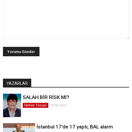
YAZARLAR
SALAH BİR RİSK Mİ?
10.08.2026
Ferhan Tezcan
İstanbul 17’de 17 yaptı, BAL alarm