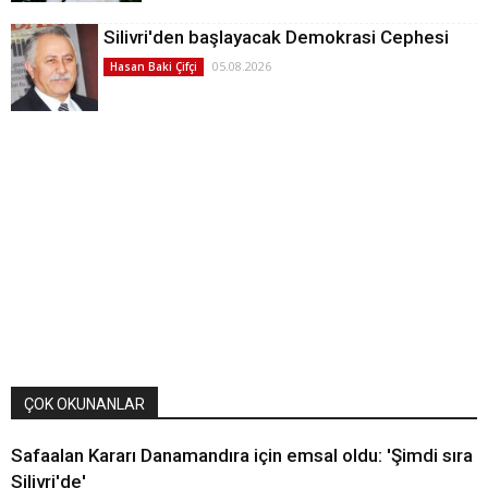
Silivri'den başlayacak Demokrasi Cephesi
05.08.2026
Hasan Baki Çifçi
ÇOK OKUNANLAR
Safaalan Kararı Danamandıra için emsal oldu: 'Şimdi sıra
Silivri'de'