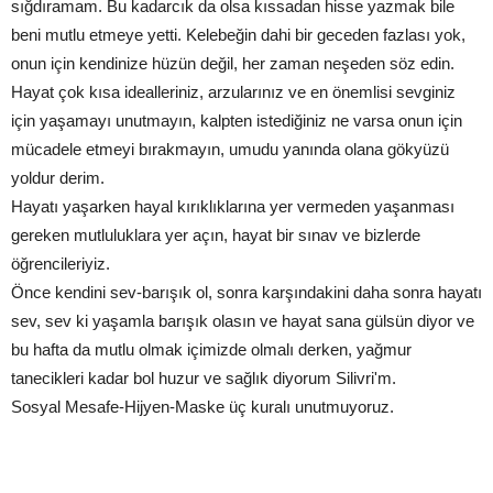
sığdıramam. Bu kadarcık da olsa kıssadan hisse yazmak bile
beni mutlu etmeye yetti. Kelebeğin dahi bir geceden fazlası yok,
onun için kendinize hüzün değil, her zaman neşeden söz edin.
Hayat çok kısa idealleriniz, arzularınız ve en önemlisi sevginiz
için yaşamayı unutmayın, kalpten istediğiniz ne varsa onun için
mücadele etmeyi bırakmayın, umudu yanında olana gökyüzü
yoldur derim.
Hayatı yaşarken hayal kırıklıklarına yer vermeden yaşanması
gereken mutluluklara yer açın, hayat bir sınav ve bizlerde
öğrencileriyiz.
Önce kendini sev-barışık ol, sonra karşındakini daha sonra hayatı
sev, sev ki yaşamla barışık olasın ve hayat sana gülsün diyor ve
bu hafta da mutlu olmak içimizde olmalı derken, yağmur
tanecikleri kadar bol huzur ve sağlık diyorum Silivri'm.
Sosyal Mesafe-Hijyen-Maske üç kuralı unutmuyoruz.