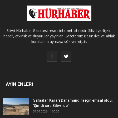
Silivri Hürhaber Gazetesi resmi internet sitesidir. Silivri'ye ilişkin
haber, etkinlik ve duyurular yayınlar. Gazetemiz Basın ilke ve ahlak
kurallarına uymaya söz vermiştir.
AYIN ENLERİ
Safaalan Kararı Danamandıra için emsal oldu:
'Şimdi sıra Silivri'de'
31.07.2026 14:00:05