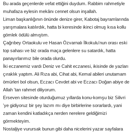
Bu arada geçenlerde vefat ettiğini duydum. Rabbim rahmetiyle
muhafaza eylesin mekânı cennet olsun inşallah.
Liman başkanlığının önünde denize girer, Kabotaj bayramlarında
yarışmalara katılırdık, hatta bi keresinde ikinci olmuş kısa kollu
gömlek ödülü almıştım.
Çağrıbey Ortaokulu ve Hasan Özvarnalı İlkokulu'nun orası eski
top sahası ve biz orada maça gelenlere su satardık, hatta
panayırlarımız bile orada olurdu.
İki eczanemiz vardı Deniz ve Cahit eczanesi, ikisinde de yazları
çıraklık yaptım. Ali Rıza abi, Cihat abi, Kemal abileri unutamam
ömürleri bol olsun, Eczacı Cevdet abi ve Eczacı Doğan abiye de
Allah 'tan rahmet diliyorum.
Erseven sitesinde oturduğumuz yıllarda konu-komşu biz Silivri
'ye gidiyoruz bir şey lazım mı diye birbirlerine sorarlardı, yani
zaman kendini katladıkça nerden nerelere geldiğimizi
görmekteyim.
Nostaljiye vurursak bunun gibi daha nicelerini yazar sayfalara