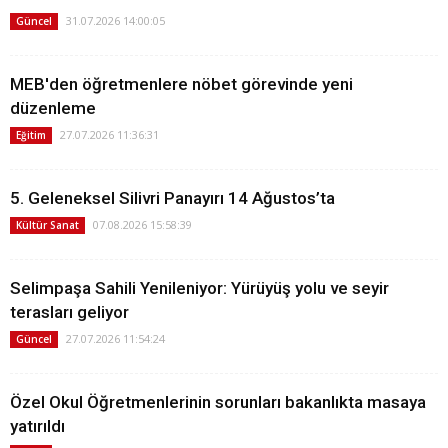
31.07.2026 14:00:05
Güncel
MEB'den öğretmenlere nöbet görevinde yeni
düzenleme
27.07.2026 11:36:31
Eğitim
5. Geleneksel Silivri Panayırı 14 Ağustos’ta
07.08.2026 15:58:39
Kültür Sanat
Selimpaşa Sahili Yenileniyor: Yürüyüş yolu ve seyir
terasları geliyor
27.07.2026 11:54:24
Güncel
Özel Okul Öğretmenlerinin sorunları bakanlıkta masaya
yatırıldı