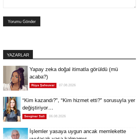
YAZARLAR
Yapay zeka doğal itimatla görüldü (mü
acaba?)
07.08.2026
Rüya Şahsuvar
“Kim kazandı?”, “Kim hizmet etti?” sorusuyla yer
değiştiriyor…
06.08.2026
Sevginar Sali
İşlemler yasaya uygun ancak memlekette
uyulacak yasa kalmamış