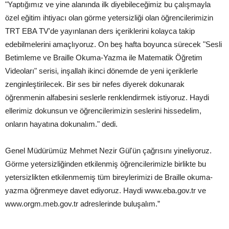
"Yaptığımız ve yine alanında ilk diyebileceğimiz bu çalışmayla
özel eğitim ihtiyacı olan görme yetersizliği olan öğrencilerimizin
TRT EBA TV'de yayınlanan ders içeriklerini kolayca takip
edebilmelerini amaçlıyoruz. On beş hafta boyunca sürecek "Sesli
Betimleme ve Braille Okuma-Yazma ile Matematik Öğretim
Videoları" serisi, inşallah ikinci dönemde de yeni içeriklerle
zenginleştirilecek. Bir ses bir nefes diyerek dokunarak
öğrenmenin alfabesini seslerle renklendirmek istiyoruz. Haydi
ellerimiz dokunsun ve öğrencilerimizin seslerini hissedelim,
onların hayatına dokunalım." dedi.
Genel Müdürümüz Mehmet Nezir Gül'ün çağrısını yineliyoruz.
Görme yetersizliğinden etkilenmiş öğrencilerimizle birlikte bu
yetersizlikten etkilenmemiş tüm bireylerimizi de Braille okuma-
yazma öğrenmeye davet ediyoruz. Haydi www.eba.gov.tr ve
www.orgm.meb.gov.tr adreslerinde buluşalım.”