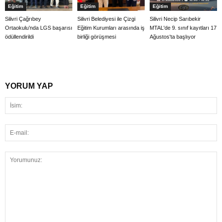
Eğitim
Eğitim
Eğitim
Silivri Çağrıbey
Silivri Belediyesi ile Çizgi
Silivri Necip Sarıbekir
Ortaokulu’nda LGS başarısı
Eğitim Kurumları arasında iş
MTAL'de 9. sınıf kayıtları 17
ödüllendirildi
birliği görüşmesi
Ağustos'ta başlıyor
YORUM YAP