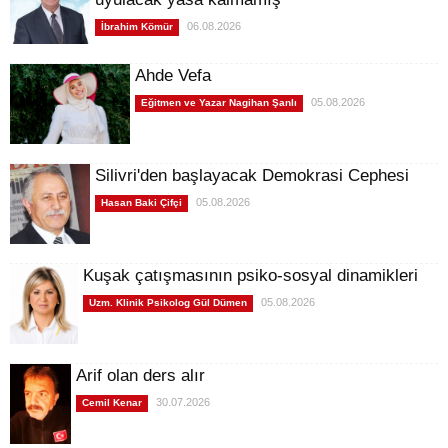
06.08.2026
İbrahim Kömür
Ahde Vefa
05.08.2026
Eğitmen ve Yazar Nagihan Şanlı
Silivri'den başlayacak Demokrasi Cephesi
05.08.2026
Hasan Baki Çifçi
Kuşak çatışmasının psiko-sosyal dinamikleri
05.08.2026
Uzm. Klinik Psikolog Gül Dümen
Arif olan ders alır
30.07.2026
Cemil Kenar