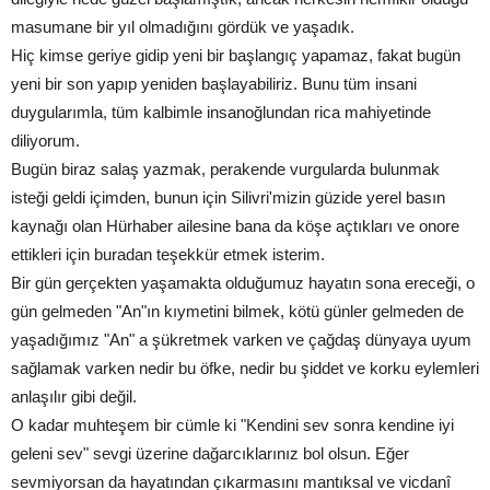
masumane bir yıl olmadığını gördük ve yaşadık.
Hiç kimse geriye gidip yeni bir başlangıç yapamaz, fakat bugün
yeni bir son yapıp yeniden başlayabiliriz. Bunu tüm insani
duygularımla, tüm kalbimle insanoğlundan rica mahiyetinde
diliyorum.
Bugün biraz salaş yazmak, perakende vurgularda bulunmak
isteği geldi içimden, bunun için Silivri'mizin güzide yerel basın
kaynağı olan Hürhaber ailesine bana da köşe açtıkları ve onore
ettikleri için buradan teşekkür etmek isterim.
Bir gün gerçekten yaşamakta olduğumuz hayatın sona ereceği, o
gün gelmeden "An"ın kıymetini bilmek, kötü günler gelmeden de
yaşadığımız "An" a şükretmek varken ve çağdaş dünyaya uyum
sağlamak varken nedir bu öfke, nedir bu şiddet ve korku eylemleri
anlaşılır gibi değil.
O kadar muhteşem bir cümle ki "Kendini sev sonra kendine iyi
geleni sev" sevgi üzerine dağarcıklarınız bol olsun. Eğer
sevmiyorsan da hayatından çıkarmasını mantıksal ve vicdanî