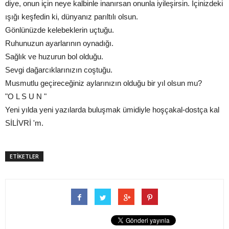
diye, onun için neye kalbinle inanırsan onunla iyileşirsin. İçinizdeki
ışığı keşfedin ki, dünyanız parıltılı olsun.
Gönlünüzde kelebeklerin uçtuğu.
Ruhunuzun ayarlarının oynadığı.
Sağlık ve huzurun bol olduğu.
Sevgi dağarcıklarınızın coştuğu.
Musmutlu geçireceğiniz aylarınızın olduğu bir yıl olsun mu?
"O L S U N "
Yeni yılda yeni yazılarda buluşmak ümidiyle hoşçakal-dostça kal
SİLİVRİ 'm.
ETİKETLER