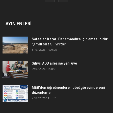
AYIN ENLERİ
Safaalan Kararı Danamandıra için emsal oldu:
'Şimdi sıra Silivri'de'
31.07.2026 14:00:05
Silivri ADD ailesine yeni üye
09.07.2026 16:08:01
MEB'den öğretmenlere nöbet görevinde yeni
düzenleme
27.07.2026 11:36:31