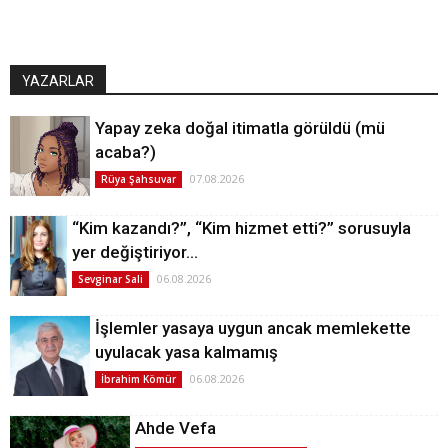
YAZARLAR
Yapay zeka doğal itimatla görüldü (mü
acaba?)
07.08.2026
Rüya Şahsuvar
“Kim kazandı?”, “Kim hizmet etti?” sorusuyla
yer değiştiriyor…
06.08.2026
Sevginar Sali
İşlemler yasaya uygun ancak memlekette
uyulacak yasa kalmamış
06.08.2026
İbrahim Kömür
Ahde Vefa