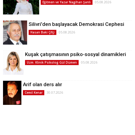
05.08.2026
Eğitmen ve Yazar Nagihan Şanlı
Silivri'den başlayacak Demokrasi Cephesi
05.08.2026
Hasan Baki Çifçi
Kuşak çatışmasının psiko-sosyal dinamikleri
05.08.2026
Uzm. Klinik Psikolog Gül Dümen
Arif olan ders alır
30.07.2026
Cemil Kenar