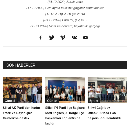
(31.12.2020) Buruk veda
(17.12.2020) Gün aydın mutluluk gölgeniz olsun dostlar
(11.12.2020) 2020 'ye VEDA
(03.12.2020) Para mı, güç mü?
(25.11.2020) Virüs ve deprem; hayatın iki gerçeği
SON HABERLER
Güncel
Güncel
Eğitim
Silivri AK Parti’den Kadın
Silivri İYİ Parti İlçe Başkanı
Silivri Çağrıbey
Emek Ve Dayanışma
Mert Erişken, 3. Bölge İlçe
Ortaokulu’nda LGS
Günleri’ne destek
Başkanları Toplantısına
başarısı ödüllendirildi
katıldı