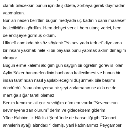
olarak bileceksin bunun için de şiddete, zorbaya gerek duymadan
yapmalısın.
Bunları neden belirttim bugün medyada üç kadının daha maalesef
katledildiğini gördüm. Hem dehşet verici, hem utanç verici, hem
de endişeyle görmüş oldum.
Ülkücü camiada bir söz söylenir "Ya sev yada terk et" diye ama
bir insanı yakmak hele ki bir bayana bunu yapmak aklım dimağım
almıyor.
Bugün elime kalemi aldığım gün saygın bir öğretim görevlisi olan
Aylin Sözer hanımefendinin hunharca katledilmesi ve bunun bir
insan tarafından nasıl yapılabileceğini düşünmek bile başımı
döndürdü. Yaaa olmuyorsa bir şeyi zorlamanın ne akla ne de
mantığa sığar tarafı olamaz.
Benim kendime ait çok sevdiğim cümlem vardır "Sevene can,
sevmeyene zan olurum" derim ve gideceksem giderim.
Yüce Rabbim 'iz Hâdis-i Şerıf 'inde de bahsettiği gibi “Cennet
annelerin ayağı altındadır” demiş, yani kadınlarımız Peygamber