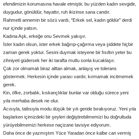
efendimizin korumasına havale etmiştir, bu yüzden kadın sevgidir,
duygudur, gönüldür, hayattır, ruh ikizinse sana candır.
Rahmetli annemin bir sözü vardı, “Erkek sel, kadın göldür” derdi
nur içinde yatsın.
Kadına Aşk, erkeğe onu Sevmek yakışır.
İster kadın olsun, ister erkek bağırıp-çağırma veya şiddete hiçbir
zaman gerek yoktur. Sesini duymak isteyene bir fısıltın yeter bu
zihniyeti güdersek her iki tarafta mutlu sonla kucaklaşır.
Çok zor olmamalı biraz alttan almak, anlayış ve tolerans
göstermek. Herkesin içinde yarası vardır, kırmamak incitmemek
gerek.
Kin, öfke, zorbalık, kıskançlıklar bunlar var olduğu sürece yeni
yıla merhaba desek ne olur.
Acısıyla, tatlısıyla modu düşük bir yılı geride bırakıyoruz. Yeni yıla
başlarken içimizdeki bir şeyleri değiştirebilmemizi bu doğrultuda
yürüyebilmemizi herkese naçizane tavsiye ediyorum.
Daha önce de yazmıştım Yüce Yaradan önce kalbe can vermiş