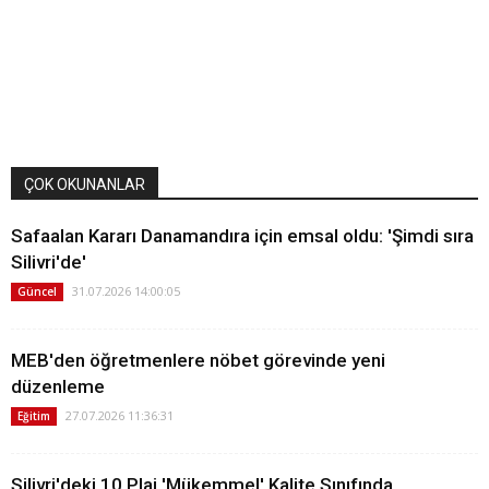
ÇOK OKUNANLAR
Safaalan Kararı Danamandıra için emsal oldu: 'Şimdi sıra
Silivri'de'
31.07.2026 14:00:05
Güncel
MEB'den öğretmenlere nöbet görevinde yeni
düzenleme
27.07.2026 11:36:31
Eğitim
Silivri'deki 10 Plaj 'Mükemmel' Kalite Sınıfında