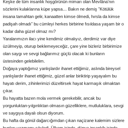
Keşke de tüm insanlık hoşgörünün mimarı olan Mevlâna'nın
sözlerini kulaklarına küpe yapsa… Bakın ne demiş "Kötülük
insana tamahtan gelir, kanaatten kimse ölmedi, hırsla da kimse
padişah olmadı" bu cümleyi herkes birbirine fısıldasa yaşam bir o
kadar daha güzel olmaz mı?
Yaralarımızın ilacı yine kendimiz olmalıyız, derdimiz var diye
üzülmeyip, oturup beklemeyeceğiz, çare yine bizleriz birbirimize
olan saygı ve sevgi bağlarımız güçlü olacak ki bunların
üstesinden gelebilelim.
Doğaya yaptığımız yanlışlardır ihanet ettiğimiz, aslında bireysel
yanlışlardır ihanet ettiğimiz, güzel anlar biriktirip yaşayalım bu
hayatı derim, zihinlerimizi düzeltirsek hayat karmaşık olmaktan
çıkar.
Bu hayatta bazen mola vermek gerekebilir, ancak bu
yorgunluktan-yılgınlıktan olmasın güzelliklere, mutluluklara, sevgi
ve saygıya dayalı olsun diyorum.
Bu hafta da gönül dağarcığımdan çıkan naçizane kalemim sizlere
bunları yazmamı söyledi. Ülkem içinde, dünya insanlığı içinde