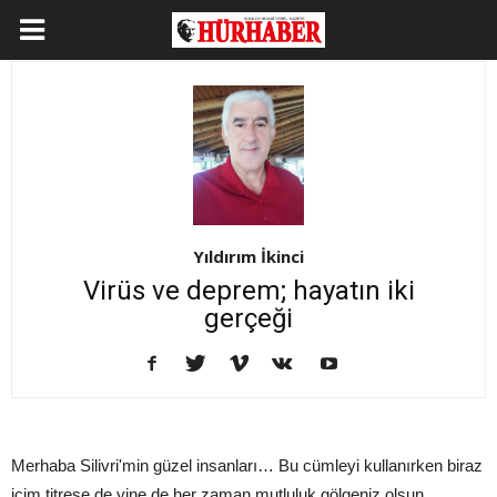
Yıldırım İkinci
Virüs ve deprem; hayatın iki
gerçeği
Merhaba Silivri'min güzel insanları… Bu cümleyi kullanırken biraz
içim titrese de yine de her zaman mutluluk gölgeniz olsun