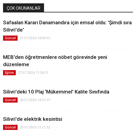
ÇOK OKUNANLAR
Safaalan Kararı Danamandıra için emsal oldu: 'Şimdi sıra
Silivri'de'
31.07.2026 14:00:05
Güncel
MEB'den öğretmenlere nöbet görevinde yeni
düzenleme
27.07.2026 11:36:31
Eğitim
Silivri'deki 10 Plaj 'Mükemmel' Kalite Sınıfında
20.07.2026 14:37:57
Güncel
Silivri'de elektrik kesintisi
20.07.2026 13:21:32
Güncel