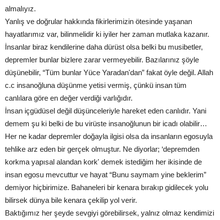
almalıyız.
Yanlış ve doğrular hakkında fikirlerimizin ötesinde yaşanan
hayatlarımız var, bilinmelidir ki iyiler her zaman mutlaka kazanır.
İnsanlar biraz kendilerine daha dürüst olsa belki bu musibetler,
depremler bunlar bizlere zarar vermeyebilir. Bazılarınız şöyle
düşünebilir, “Tüm bunlar Yüce Yaradan'dan” fakat öyle değil. Allah
c.c insanoğluna düşünme yetisi vermiş, çünkü insan tüm
canlılara göre en değer verdiği varlığıdır.
İnsan içgüdüsel değil düşünceleriyle hareket eden canlıdır. Yani
demem şu ki belki de bu virüste insanoğlunun bir icadı olabilir…
Her ne kadar depremler doğayla ilgisi olsa da insanların egosuyla
tehlike arz eden bir gerçek olmuştur. Ne diyorlar; ‘depremden
korkma yapısal alandan kork' demek istediğim her ikisinde de
insan egosu mevcuttur ve hayat “Bunu saymam yine beklerim”
demiyor hiçbirimize. Bahaneleri bir kenara bırakıp gidilecek yolu
bilirsek dünya bile kenara çekilip yol verir.
Baktığımız her şeyde sevgiyi görebilirsek, yalnız olmaz kendimizi