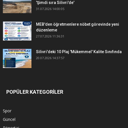
'Şimdi sıra Silivri'de'
31.07.2026 14:00:05
MEB'den öğretmenlere nöbet görevinde yeni
düzenleme
27.07.2026 11:36:31
Silivri'deki 10 Plaj 'Mükemmel' Kalite Sınıfında
20.07.2026 14:37:57
POPÜLER KATEGORİLER
Spor
Güncel
Röportaj