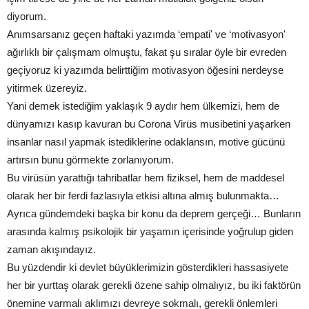
diyorum.
Anımsarsanız geçen haftaki yazımda ‘empati' ve ‘motivasyon'
ağırlıklı bir çalışmam olmuştu, fakat şu sıralar öyle bir evreden
geçiyoruz ki yazımda belirttiğim motivasyon öğesini nerdeyse
yitirmek üzereyiz.
Yani demek istediğim yaklaşık 9 aydır hem ülkemizi, hem de
dünyamızı kasıp kavuran bu Corona Virüs musibetini yaşarken
insanlar nasıl yapmak istediklerine odaklansın, motive gücünü
artırsın bunu görmekte zorlanıyorum.
Bu virüsün yarattığı tahribatlar hem fiziksel, hem de maddesel
olarak her bir ferdi fazlasıyla etkisi altına almış bulunmakta…
Ayrıca gündemdeki başka bir konu da deprem gerçeği… Bunların
arasında kalmış psikolojik bir yaşamın içerisinde yoğrulup giden
zaman akışındayız.
Bu yüzdendir ki devlet büyüklerimizin gösterdikleri hassasiyete
her bir yurttaş olarak gerekli özene sahip olmalıyız, bu iki faktörün
önemine varmalı aklımızı devreye sokmalı, gerekli önlemleri