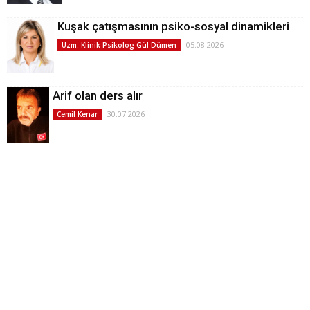
Kuşak çatışmasının psiko-sosyal dinamikleri
05.08.2026
Uzm. Klinik Psikolog Gül Dümen
Arif olan ders alır
30.07.2026
Cemil Kenar