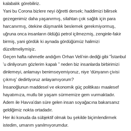
kalabalık görebiliriz.
Yani bu Corona bizlere neyi öğretti dersek; haddimizi bilirsek
gezegenimiz daha yaşanırmış, silahtan çok sağlık için para
harcanırmış, ötekine düşmanlık beslemek gerekmiyormuş,
uğruna onca insanların öldüğü petrol içilmezmiş, zenginle-fakir
birmiş, yani gördük ki aynada gördüğümüz halimizi
düzeltmeliymişiz.
Geçen hafta rahmetle andığım Orhan Veli'nin dediği gibi "İstanbul
'u dinliyorum gözlerim kapalı " neden biz insanlarda birbirimizi
dinlemeyi, anlamayı benimseyemiyoruz, niye ‘dünyanın çivisi
çıkmış' dedirtiyoruz anlayamıyorum?
İnsanoğlunun maddesel ve ekonomik güç politikası maalesef
hayatımıza, mutlu bir yaşam sürmemize gem vurmaktadır.
Adem ile Havva'dan süre gelen insan soyağacına bakarsanız
geldiğimiz nokta ortadadır.
Her iki konuda da sübjektif olmak bu şekilde biçimlendirmek
istedim, umarım yanılmıyorumdur.