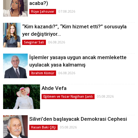
acaba?)
07.08.2026
Rüya Şahsuvar
“Kim kazandı?”, “Kim hizmet etti?” sorusuyla
yer değiştiriyor…
06.08.2026
Sevginar Sali
İşlemler yasaya uygun ancak memlekette
uyulacak yasa kalmamış
06.08.2026
İbrahim Kömür
Ahde Vefa
05.08.2026
Eğitmen ve Yazar Nagihan Şanlı
Silivri'den başlayacak Demokrasi Cephesi
05.08.2026
Hasan Baki Çifçi