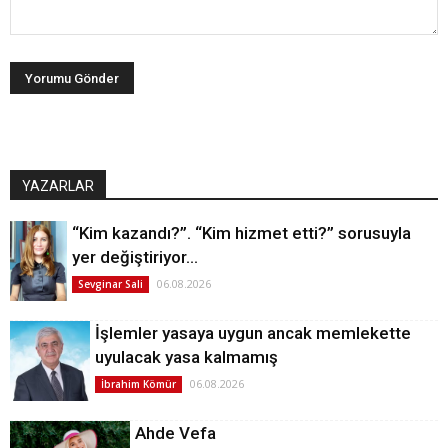
YAZARLAR
“Kim kazandı?”. “Kim hizmet etti?” sorusuyla
yer değiştiriyor…
06.08.2026
Sevginar Sali
İşlemler yasaya uygun ancak memlekette
uyulacak yasa kalmamış
06.08.2026
İbrahim Kömür
Ahde Vefa