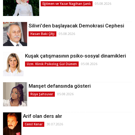
05.08.2026
Eğitmen ve Yazar Nagihan Şanlı
Silivri'den başlayacak Demokrasi Cephesi
05.08.2026
Hasan Baki Çifçi
Kuşak çatışmasının psiko-sosyal dinamikleri
05.08.2026
Uzm. Klinik Psikolog Gül Dümen
Manşet defansında gösteri
05.08.2026
Rüya Şahsuvar
Arif olan ders alır
30.07.2026
Cemil Kenar