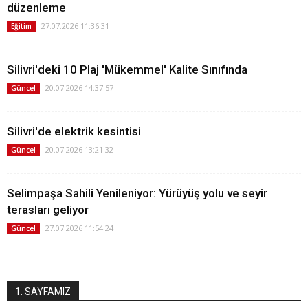
düzenleme
27.07.2026 11:36:31
Eğitim
Silivri'deki 10 Plaj 'Mükemmel' Kalite Sınıfında
20.07.2026 14:37:57
Güncel
Silivri'de elektrik kesintisi
20.07.2026 13:21:32
Güncel
Selimpaşa Sahili Yenileniyor: Yürüyüş yolu ve seyir
terasları geliyor
27.07.2026 11:54:24
Güncel
1. SAYFAMIZ