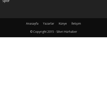
Spor
Anasayfa
Yazarlar
Künye
İletişim
© Copyright 2015 - Silivri Hürhaber