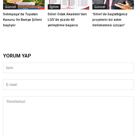
Güncel
Eğitim
Güncel
Selimpaşa'da Topatan
Silivri Odak Akademi'den
'Silivri'de başlattığımız
Kavunu Ve Bamya Şöleni
LGS'de yüzde 60
projelerin bir adım
başlıyor
yerleştirme başarısı
ilerlememesi üzüyor'
YORUM YAP