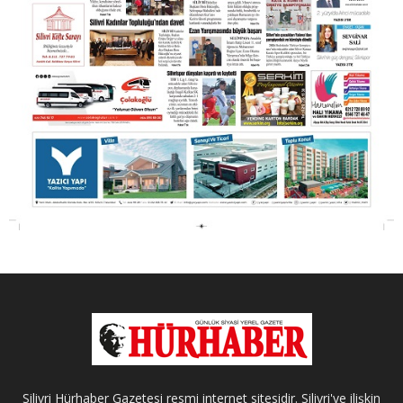
Silivri Hürhaber Gazetesi resmi internet sitesidir. Silivri'ye ilişkin