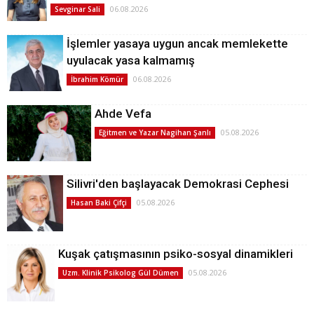
06.08.2026
Sevginar Sali
İşlemler yasaya uygun ancak memlekette
uyulacak yasa kalmamış
06.08.2026
İbrahim Kömür
Ahde Vefa
05.08.2026
Eğitmen ve Yazar Nagihan Şanlı
Silivri'den başlayacak Demokrasi Cephesi
05.08.2026
Hasan Baki Çifçi
Kuşak çatışmasının psiko-sosyal dinamikleri
05.08.2026
Uzm. Klinik Psikolog Gül Dümen