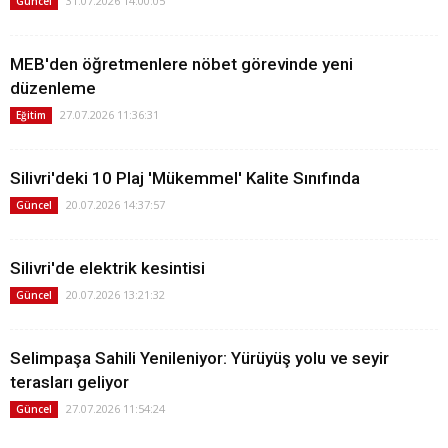
31.07.2026 14:00:05
Güncel
MEB'den öğretmenlere nöbet görevinde yeni
düzenleme
27.07.2026 11:36:31
Eğitim
Silivri'deki 10 Plaj 'Mükemmel' Kalite Sınıfında
20.07.2026 14:37:57
Güncel
Silivri'de elektrik kesintisi
20.07.2026 13:21:32
Güncel
Selimpaşa Sahili Yenileniyor: Yürüyüş yolu ve seyir
terasları geliyor
27.07.2026 11:54:24
Güncel