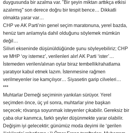
duygusunda bir azalma var. "Bir şeyin miktarı arttıkça etkisi
azalırmış” son derece doğru bir tespit bence… Dikkatli
olmakta yarar var…
CHP ve AK Parti’nin genel seçim maratonuna, yerel bazda,
henüz tam anlamıyla dahil olduğunu söylemek mümkün
değil…
Silivri ekseninde düşünüldüğünde şunu söyleyebiliriz; CHP
ve MHP ‘oy istemez’, verilenleri alır! AK Parti ‘ister’…
İstemeden verilen/alınan oylar biraz tembellik/rahatlama
yaratıyor kabul etmek lazım. İstenmesine rağmen
verilmeyenler ise kamçılıyor… Siyasetin garip cilveleri…
***
Muhtarlar Derneği seçiminin yankıları sürüyor. Yerel
seçimden önce, üç yıl sonra, muhtarlar yine başkan
seçecek; rövanşa soyunmak isteyenler çıkabilir. Gereksiz bir
çaba olur kanımca, farklı şeyler düşünmekte yarar olabilir.
Değişim iyi gelecektir; günümüz moda deyimi ile ‘gerilen