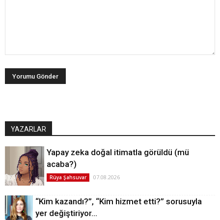
YAZARLAR
Yapay zeka doğal itimatla görüldü (mü
acaba?)
07.08.2026
Rüya Şahsuvar
“Kim kazandı?”, “Kim hizmet etti?” sorusuyla
yer değiştiriyor…