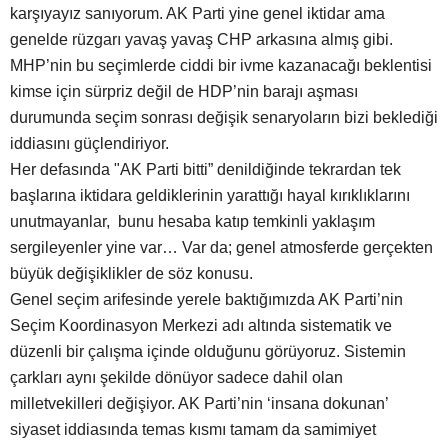
karşıyayız sanıyorum. AK Parti yine genel iktidar ama
genelde rüzgarı yavaş yavaş CHP arkasına almış gibi.
MHP’nin bu seçimlerde ciddi bir ivme kazanacağı beklentisi
kimse için sürpriz değil de HDP’nin barajı aşması
durumunda seçim sonrası değişik senaryoların bizi beklediği
iddiasını güçlendiriyor.
Her defasında "AK Parti bitti” denildiğinde tekrardan tek
başlarına iktidara geldiklerinin yarattığı hayal kırıklıklarını
unutmayanlar, bunu hesaba katıp temkinli yaklaşım
sergileyenler yine var… Var da; genel atmosferde gerçekten
büyük değişiklikler de söz konusu.
Genel seçim arifesinde yerele baktığımızda AK Parti’nin
Seçim Koordinasyon Merkezi adı altında sistematik ve
düzenli bir çalışma içinde olduğunu görüyoruz. Sistemin
çarkları aynı şekilde dönüyor sadece dahil olan
milletvekilleri değişiyor. AK Parti’nin ‘insana dokunan’
siyaset iddiasında temas kısmı tamam da samimiyet