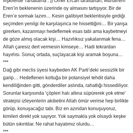
ilişkilerde’ rahatlama : )) Ömer Ercan taraftarları, Muharrem
Eren’in beklenenin üzerinde oy almasını tartışıyor. Bir de
Eren’e sormak lazım… Kesin galibiyet beklentisiyle girdiği
seçimden yenilgi ile karşılaşınca ne hissettiğini… Bir yarışa
girerken, kazanmayı hedeflemek esas tabi ama kaybetmeyi
de göze almış olacak kişi… Hazırlıksız yakalanmak fena…
Allah çaresiz dert vermesin kimseye… Hadi tekrardan
hayırlısı. Sonuç ortada, suçlayacak kişi aramak boşuna…
***
Dağ gibi meclis üyesi kaybeden AK Parti’deki sessizlik bir
garip… Hedeflenen koltuğa bir potansiyel tehdit daha
kendiliğinden gitti, gönderdiler aslında, rahatlığı hissediliyor.
Sorunlar karşısında ‘çöpleri halı altına süpürerek yok etme’
stratejisi izleyenlerin akıbetini Allah ömür verirse hep birlikte
görüp, konuşacağız tabi. Biz en azından konuşuyoruz,
kimileri direkt yok sayıyor. Yok saymakla yok olsaydı keşke
bütün sıkıntılar. Ne rahat hayatımız olurdu…
***