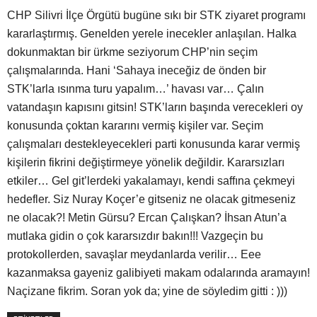
CHP Silivri İlçe Örgütü bugüne sıkı bir STK ziyaret programı
kararlaştırmış. Genelden yerele inecekler anlaşılan. Halka
dokunmaktan bir ürkme seziyorum CHP’nin seçim
çalışmalarında. Hani ‘Sahaya ineceğiz de önden bir
STK’larla ısınma turu yapalım…’ havası var… Çalın
vatandaşın kapısını gitsin! STK’ların başında verecekleri oy
konusunda çoktan kararını vermiş kişiler var. Seçim
çalışmaları destekleyecekleri parti konusunda karar vermiş
kişilerin fikrini değiştirmeye yönelik değildir. Kararsızları
etkiler… Gel git’lerdeki yakalamayı, kendi saffına çekmeyi
hedefler. Siz Nuray Koçer’e gitseniz ne olacak gitmeseniz
ne olacak?! Metin Gürsu? Ercan Çalışkan? İhsan Atun’a
mutlaka gidin o çok kararsızdır bakın!!! Vazgeçin bu
protokollerden, savaşlar meydanlarda verilir… Eee
kazanmaksa gayeniz galibiyeti makam odalarında aramayın!
Naçizane fikrim. Soran yok da; yine de söyledim gitti : )))