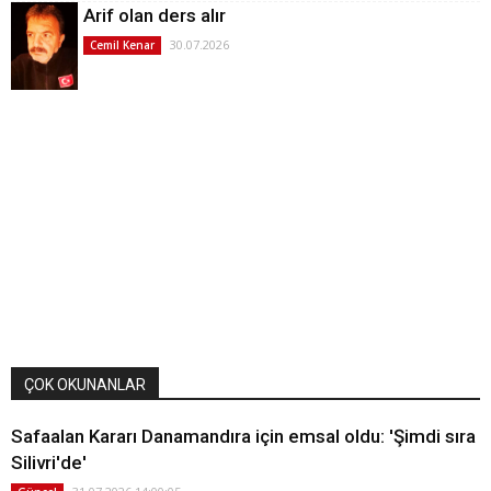
Arif olan ders alır
30.07.2026
Cemil Kenar
ÇOK OKUNANLAR
Safaalan Kararı Danamandıra için emsal oldu: 'Şimdi sıra
Silivri'de'