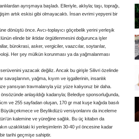
nlılardan ayrışmaya başladı. Elleriyle, aklıyla; taşı, toprağı,
im artık eskisi gibi olmayacaktı. İnsan evrimi yepyeni bir
ne dönüştü önce. Avcı-toplayıcı göçebelik yerini yerleşik
lünün elinde bir iktidar örgütlenmesini doğurunca işler
llar, bürokrasi, asker, vergiciler, vaazcılar, soytarılar,
 ideoloji. Her şey mülkün korunması ya da yağmalanması
 serüvenini yazacak değiliz. Ancak bu girişle Silivri özelinde
 savaşlarının, yağma, kıyım ve işgallerinin, insanlık
ze yansıyan travmalarıyla yüz yüze kalıyoruz bir daha.
ın önsözünde anlaşıldığı kadarıyla; Belediye sponsorluğunda,
5cm ve 255 sayfadan oluşan, 170 gr mat kuşe kağıda basılı
hip Büyükçekmece ve Beylikdüzü versiyonlarını da inceleme
ün'ün kalemine ve yüreğine sağlık. Bu üç kitabın da
Yakın uzaklıktaki ki yerleşimlerin 30-40 yıl öncesine kadar
bir tarihi geçmişe sahiptir.