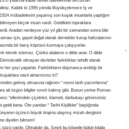
 1970 yıllarına kadar devlet dairelerinde tercüman
biliniz. Kaldık ki 1995 yılında Büyükçekmece İş ve
a 1924 mübadelesini yaşamış son kuşak insanlarla yaptığım
bilmeyen birçok insan vardı. Geldikleri topraklara
lerdi. Aradan nerdeyse yüz yıl gibi bir zamandan sonra bile
aması için, gayet doğal olarak dernekler kurup hafızalarının
rasında bir barış köprüsü kurmaya çalışıyorlar.
terk etmek istemez. Çünkü atalarını o dilde anar. O dilde
 Demokratik olmayan devletler farklılıkları tehdit olarak
in her şeyi yaparlar. Farklılıkların düşmanca anıldığı bir
kuşaklara nasıl aktarırsınız ki?
erinden gelmiş olmasına rağmen “ resmi tarih yazımlarına”
ra ait özgün bilgiler sınırlı kalmış gibi. Bunun yerine Roman
esi; “ellerimdeki çiçekleri, klarneti, darbukayı görürsünüz
i geldi bana. Öte yandan “ Tarihi Kişilikler” başlığında
n dünyanın üçüncü büyük tirajına ulaşmış mizah dergisini
 ne diyelim bilmem!
k sözü vardır. Olmalıdır da. Sınırlı bu köşede bütün kitabı