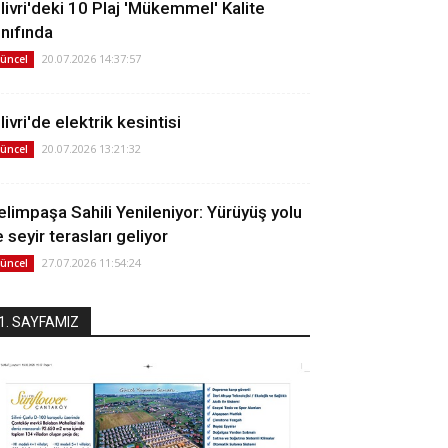
ilivri'deki 10 Plaj 'Mükemmel' Kalite
ınıfında
20.07.2026 14:37:57
üncel
livri'de elektrik kesintisi
20.07.2026 13:21:32
üncel
elimpaşa Sahili Yenileniyor: Yürüyüş yolu
 seyir terasları geliyor
27.07.2026 11:54:24
üncel
1. SAYFAMIZ