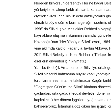
Nereden biliyorsun derseniz? Her ne kadar Beled
yönleriyle ele alınıp farklı alanlarda kapsamlı a
diyerek Silivri Tarihi'nin ilk defa yazılıyormuş g
olmalı ki böyle cümle kurma gereği hissetmiş ol
1996' da Silivri İş ve Meslekler Rehberi'ni yaptı
kaynaklara ulaşma imkanının yanında, güncelle
Kozanoğlu'nun “Her Yönüyle Silivri” eseri, 1984 
yine aklımda kaldığı kadarıyla Tayfun Akkaya, Fa
2011 Silivri Belediyesi Kent Rehberi ( Türkçe- İng
eserlerin envanteri için kıymetli.)
Yani bu ilk değil. Ama her eser Silivri'ye ortak 
Silivri'nin tarihi hafızasına büyük katkı yapmışl
torunlarının resmi tarihe takılmadan özgün tarihl
“Geçmişten Günümüze Silivri” kitabına dönecek o
çağlardan, orta çağa, ( feodal devletler dönemi)
kapitalizm.) her dönem işgallere, yağmalara, kır
bahsediyoruz. İstanbul'a göz diken her işgalci ö