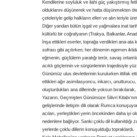
Kendilerine soyluluk ve ilahi güç yakıştırmış fet
olduklarını düşünerek ve hatta düşünmekten öte y
çeteleriyle gelip halkların elleri ve alın teriyle ü
Diğer yandan bütün işgal ve yağmalara inat tarihin
kültürlü bir coğrafyanın (Trakya, Balkanlar, Ana
İnşa ettikleri eserler, toprağa verdikleri ana-ata
sofrası gibi açılırken; her dönemin egemen iktid
eğmenin, güçlülerin yaratığı terör, savaş orta
acıklı göçlerinin ve sürgünlerinin trajedisiyle yü
Günümüz ulus devletlerinin kurulurken ittifak ett
ettikleri ağır asimilasyoncu, inkarcı, unutturucu,
oluşturdukları ana dillerinde yoksun bırakılarak
Yazarın, Geçmişten Günümüze Silivri Kitabı'nın 6
gelişlerinde iletişim dili olarak Rumca konuşuyo
acıları, yerleştikleri yerin öncekinden daha iyi ol
nedenlere bağlıyor. Sanki çoklu dil kullanıldığı z
yerlerde çoklu dillerin konuşulduğu topraklardı.