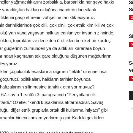
ihçiler yağmacılıklarını zorbalıkla, barbarlıkla her şeye hakkı
S
S
aradılıştan hakları olduğuna inandırdıkları silahlı
rettiklerini gasp etmenin vahşetine tanıklık ediyoruz.
G
 derinliklerinde çok dilli, çok dinli, çok etnik kimlikli ve çok
dolu) yan yana yaşayan halkları canlanıyor insanın zihninde.
Si
 kökleri, topraktan ve denizden ürettikleri bereket bir kardeş
G
ar güçlerinin zulmünden ya da aldıkları kararlara boyun
mlarından kaçmanın tek çare olduğunu düşünen mağdurların
S
zleşiyoruz.
ve
ikleri çoğulculuk esaslarına rağmen “teklik” üzerine inşa
G
 göçürtücü politikaları, halkların tarihler boyunca
, hafızalarının silinmesine tanıklık etmiyor muyuz?
7. sayfa 1. sütün 3. paragrafında “Periyotların ilk
rlardı.” Özetle; “kendi kuşaklarına aktarmadılar. Savaş
duğu, diğer etnik gruplarla ortak dil kullanma ihtiyacı” gibi
amanlar birlerini anlamıyorlarmış gibi. Kadı ki geldikleri