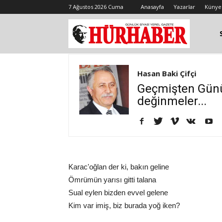
7 Ağustos 2026 Cuma
Anasayfa
Yazarlar
Künye
Hasan Baki Çifçi
Geçmişten Günüm
değinmeler...
Karac'oğlan der ki, bakın geline
Ömrümün yarısı gitti talana
Sual eylen bizden evvel gelene
Kim var imiş, biz burada yoğ iken?