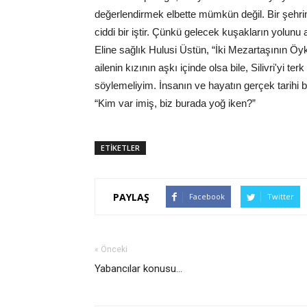
değerlendirmek elbette mümkün değil. Bir şehrin 
ciddi bir iştir. Çünkü gelecek kuşakların yolunu 
Eline sağlık Hulusi Üstün, “İki Mezartaşının Öy
ailenin kızının aşkı içinde olsa bile, Silivri'yi 
söylemeliyim. İnsanın ve hayatın gerçek tarihi bu
“Kim var imiş, biz burada yoğ iken?”
ETİKETLER
PAYLAŞ
Facebook
Twitter
« Önceki
Yabancılar konusu...