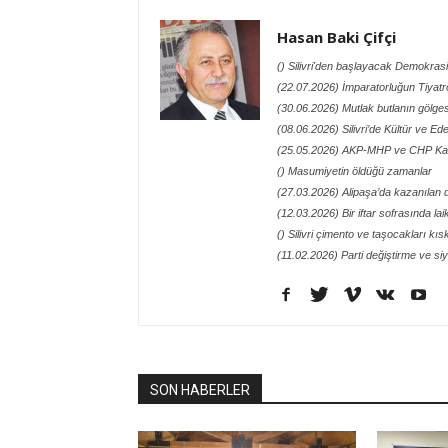
Hasan Baki Çifçi
() Silivri'den başlayacak Demokras
(22.07.2026) İmparatorluğun Tiyatro
(30.06.2026) Mutlak butlanın gölges
(08.06.2026) Silivri’de Kültür ve Ed
(25.05.2026) AKP-MHP ve CHP Kavga
() Masumiyetin öldüğü zamanlar
(27.03.2026) Alipaşa’da kazanılan 
(12.03.2026) Bir iftar sofrasında la
() Silivri çimento ve taşocakları kı
(11.02.2026) Parti değiştirme ve si
SON HABERLER