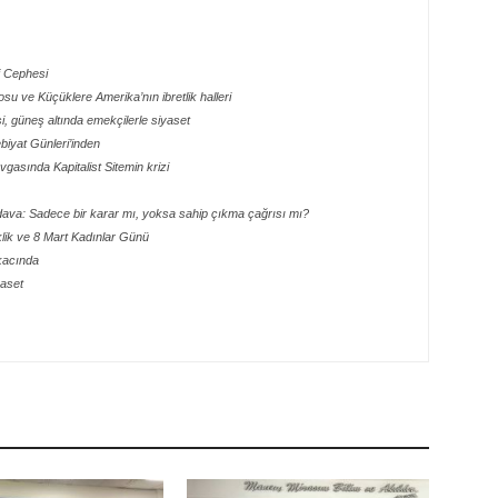
i Cephesi
su ve Küçüklere Amerika’nın ibretlik halleri
i, güneş altında emekçilerle siyaset
ebiyat Günleri’inden
sında Kapitalist Sitemin krizi
dava: Sadece bir karar mı, yoksa sahip çıkma çağrısı mı?
iklik ve 8 Mart Kadınlar Günü
skacında
yaset