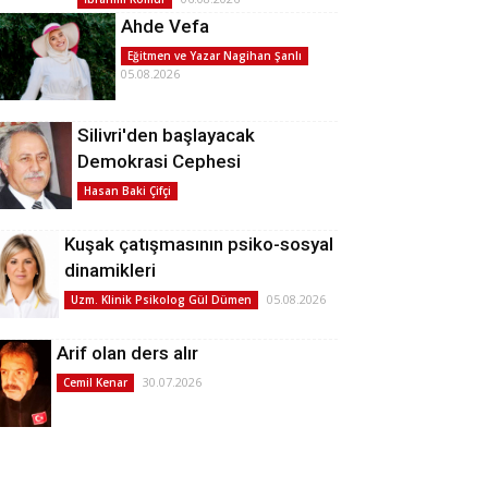
Ahde Vefa
Eğitmen ve Yazar Nagihan Şanlı
05.08.2026
Silivri'den başlayacak
Demokrasi Cephesi
Hasan Baki Çifçi
Kuşak çatışmasının psiko-sosyal
dinamikleri
05.08.2026
Uzm. Klinik Psikolog Gül Dümen
Arif olan ders alır
30.07.2026
Cemil Kenar