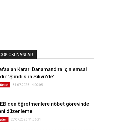
ÇOK OKUNANLAR
afaalan Kararı Danamandıra için emsal
du: 'Şimdi sıra Silivri'de'
31.07.2026 14:00:05
üncel
EB'den öğretmenlere nöbet görevinde
eni düzenleme
27.07.2026 11:36:31
ğitim