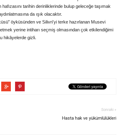
hafızasını tarihin derinliklerinde bulup geleceğe taşımak
aydınlatmasına da ışık olacaktır.
küsü” öyküsünden ve Silivri'yi terke hazırlanan Musevi
terk etmek yerine intiharı seçmiş olmasından çok etkilendiğimi
 hikâyelerde gizli.
Sonraki »
Hasta hak ve yükümlülükleri