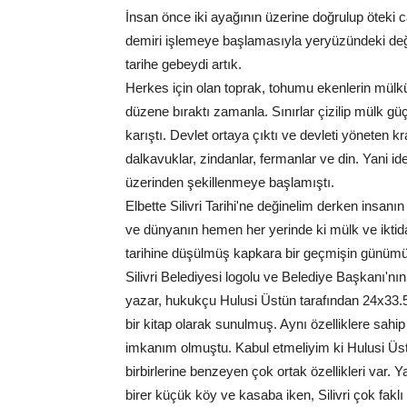
İnsan önce iki ayağının üzerine doğrulup öteki ca
demiri işlemeye başlamasıyla yeryüzündeki değiş
tarihe gebeydi artık.
Herkes için olan toprak, tohumu ekenlerin mülkü
düzene bıraktı zamanla. Sınırlar çizilip mülk güç
karıştı. Devlet ortaya çıktı ve devleti yöneten kra
dalkavuklar, zindanlar, fermanlar ve din. Yani
üzerinden şekillenmeye başlamıştı.
Elbette Silivri Tarihi'ne değinelim derken insanın
ve dünyanın hemen her yerinde ki mülk ve iktidar
tarihine düşülmüş kapkara bir geçmişin günümü
Silivri Belediyesi logolu ve Belediye Başkanı'n
yazar, hukukçu Hulusi Üstün tarafından 24x33.
bir kitap olarak sunulmuş. Aynı özelliklere sa
imkanım olmuştu. Kabul etmeliyim ki Hulusi Üst
birbirlerine benzeyen çok ortak özellikleri var. 
birer küçük köy ve kasaba iken, Silivri çok faklı 