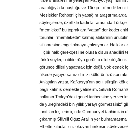
Kale Mahallesi'ne yerleşen Patriyot yaşlılarının
aracılığıyla konuştuğu ve Türkçe bilmediklerini 
Meslekler Rehberi için yaptığım araştırmalard
söyleşilerde, özellikle kadınlar arasında Türkçe 
“memleket” bu topraklara “vatan” der kederlenir
torunları “memlekette” kalmış atalarının unutulm
silinmesine engel olmaya çalışıyorlar. Halklar a
Hiçbir halk gerekçesi ne olursa olsun anadilini 
türkü söyler, o dilde rüya görür, o dilde düşünür.
görünce dilleri yaşatmak için değil, yok etmek iç
ülkede yaşıyorsanız dilinizi kültürünüzü sonraki 
Anlaşılan yazar, Kafkasya'nın acılı sürgün kökl
bağlı kalmış demekle yetinelim. Silivrili Romanla
halkının Trakya'daki genel tarihçesine yer verilm
de yüreğimdeki bin yıllık yarayı görmezsiniz” gib
tanıtılan kişilerin içinde Cumhuriyet tarihimizi
çıkarmış Silivrili Oğuz Aral'ın yer bulmamasına
Elbette kitapla ilgili, okuyan herkesin söyleyece