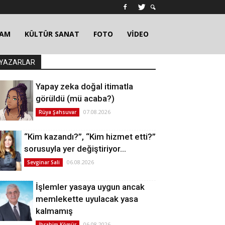
ŞAM
KÜLTÜR SANAT
FOTO
VİDEO
YAZARLAR
Yapay zeka doğal itimatla
görüldü (mü acaba?)
07.08.2026
Rüya Şahsuvar
“Kim kazandı?”, “Kim hizmet etti?”
sorusuyla yer değiştiriyor…
06.08.2026
Sevginar Sali
İşlemler yasaya uygun ancak
memlekette uyulacak yasa
kalmamış
06.08.2026
İbrahim Kömür