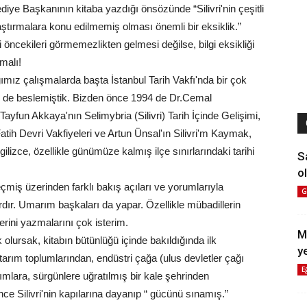
iye Başkanının kitaba yazdığı önsözünde “Silivri'nin çeşitli
raştırmalara konu edilmemiş olması önemli bir eksiklik.”
ibi öncekileri görmemezlikten gelmesi değilse, bilgi eksikliği
malı!
ğımız çalışmalarda başta İstanbul Tarih Vakfı'nda bir çok
 de beslemiştik. Bizden önce 1994 de Dr.Cemal
Tayfun Akkaya'nın Selimybria (Silivri) Tarih İçinde Gelişimi,
tih Devri Vakfiyeleri ve Artun Ünsal'ın Silivri'm Kaymak,
ilizce, özellikle günümüze kalmış ilçe sınırlarındaki tarihi
S
ol
geçmiş üzerinden farklı bakış açıları ve yorumlarıyla
G
ardır. Umarım başkaları da yapar. Özellikle mübadillerin
erini yazmalarını çok isterim.
M
lursak, kitabın bütünlüğü içinde bakıldığında ilk
y
 tarım toplumlarından, endüstri çağa (ulus devletler çağı
E
ımlara, sürgünlere uğratılmış bir kale şehrinden
nce Silivri'nin kapılarına dayanıp “ gücünü sınamış.”