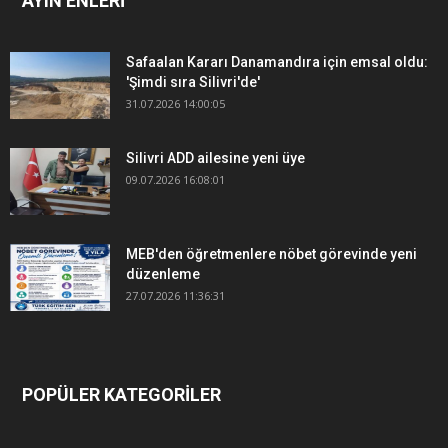
AYIN ENLERİ
Safaalan Kararı Danamandıra için emsal oldu:
'Şimdi sıra Silivri'de'
31.07.2026 14:00:05
Silivri ADD ailesine yeni üye
09.07.2026 16:08:01
MEB'den öğretmenlere nöbet görevinde yeni
düzenleme
27.07.2026 11:36:31
POPÜLER KATEGORİLER