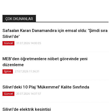
ÇOK OKUNANLAR
Safaalan Kararı Danamandıra için emsal oldu: 'Şimdi sıra
Silivri'de'
31.07.2026 14:00:05
Güncel
MEB'den öğretmenlere nöbet görevinde yeni
düzenleme
27.07.2026 11:36:31
Eğitim
Silivri'deki 10 Plaj 'Mükemmel' Kalite Sınıfında
20.07.2026 14:37:57
Güncel
Silivri'de elektrik kesintisi