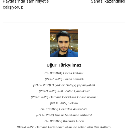
Paydası’nda samimiyetle
Sahası kazandırıldı
çalışıyoruz
Uğur Türkyılmaz
(03.03.2024) Hocalı katliamı
(24.07.2023) Lozan cehaleti
(23.06.2023) Büyük bir Hata(y) yapmayalım!
(20.03.2023) Kutlu Zafer ‘Çanakkale’
(26.01.2023) Osmanlı Devleti’nin kırılma noktası
(09.11.2022) Selanik
(20.10.2022) Feza’dan Anıtkabir’e
(03.10.2022) Ruslar Müslüman olabilirdi!
(10.06.2022) Kavimler Göçü
(09.04.2022) Osmanlı Padişahının ölümüne sebep olan Rus Katliamı