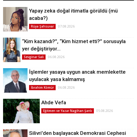
Yapay zeka doğal itimatla görüldü (mü
acaba?)
07.08.2026
Rüya Şahsuvar
“Kim kazandı?”, “Kim hizmet etti?” sorusuyla
yer değiştiriyor…
06.08.2026
Sevginar Sali
İşlemler yasaya uygun ancak memlekette
uyulacak yasa kalmamış
06.08.2026
İbrahim Kömür
Ahde Vefa
05.08.2026
Eğitmen ve Yazar Nagihan Şanlı
Silivri'den başlayacak Demokrasi Cephesi