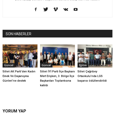
SON HABERLER
Güncel
Güncel
Eğitim
Silivri AK Parti’den Kadın
Silivri İYİ Parti İlçe Başkanı
Silivri Çağrıbey
Emek Ve Dayanışma
Mert Erişken, 3. Bölge İlçe
Ortaokulu’nda LGS
Günleri’ne destek
Başkanları Toplantısına
başarısı ödüllendirildi
katıldı
YORUM YAP