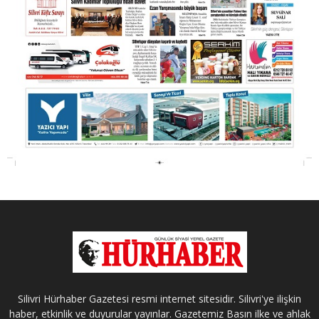
Silivri Hürhaber Gazetesi resmi internet sitesidir. Silivri'ye ilişkin
haber, etkinlik ve duyurular yayınlar. Gazetemiz Basın ilke ve ahlak