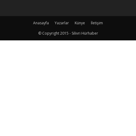
Anasayfa
Yazarlar
Künye
İletişim
© Copyright 2015 - Silivri Hürhaber