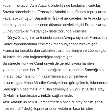
koparılmaktaydı. Aziz Atatürk önderliğinde başlatılan Kurtuluş
Savaşı sürecinde ise Fransızlar Anadolu'nun Güney topraklarına
kadar sokulmuştur. Başarılı bir İstiklal mücadelesi ile Anadolu'nun
dört bir yanından temizlenen düşman devletleri gibi Fransızlar da
Güney topraklarımızdan çekilmek zorunda kalmıştır.
II. Dünya Savaşı'nın arifesinde ısınan Avrupa siyaseti Fransızları
Suriye topraklarından çekilmek mecburiyetinde bırakmıştır.
Fransa bu topraklardan çekilirken, ardında Suriye ve Lübnan gibi
iki kukla devletin bağımsızlığını sağlamıştır.
Bu süreçte Türkiye Cumhuriyeti de gerekli siyasi hamleler
yaparak ezelden beri Türk toprağı olan İskenderun Sancağı'nın
(Hatay) bağımsızlığının kazanılması için girişimlerde
bulunmuştur. Konu Milletler Cemiyeti'nde görüşülerek, İskenderun
Sancağı'nın bağımsızlığını ilan etmesiyle 2 Eylül 1938'de Hatay
Devleti'nin kurulmasına imkân sağlanmıştır.
Aziz Atatürk'ün henüz vefat etmeden önce “Hatay benim şahsi
meselemdir” dediği topraklar onun vefatının kısa bir süre