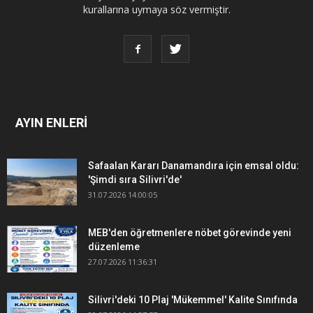
kurallarına uymaya söz vermiştir.
AYIN ENLERİ
Safaalan Kararı Danamandıra için emsal oldu:
'Şimdi sıra Silivri'de'
31.07.2026 14:00:05
MEB'den öğretmenlere nöbet görevinde yeni
düzenleme
27.07.2026 11:36:31
Silivri'deki 10 Plaj 'Mükemmel' Kalite Sınıfında