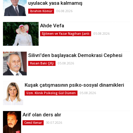
uyulacak yasa kalmamış
06.08.2026
İbrahim Kömür
Ahde Vefa
05.08.2026
Eğitmen ve Yazar Nagihan Şanlı
Silivri'den başlayacak Demokrasi Cephesi
05.08.2026
Hasan Baki Çifçi
Kuşak çatışmasının psiko-sosyal dinamikleri
05.08.2026
Uzm. Klinik Psikolog Gül Dümen
Arif olan ders alır
30.07.2026
Cemil Kenar