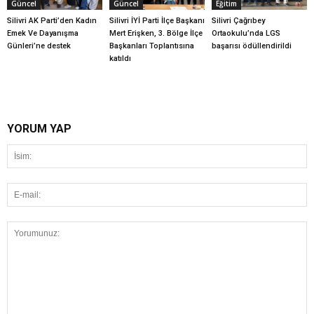
Güncel
Güncel
Eğitim
Silivri AK Parti’den Kadın
Silivri İYİ Parti İlçe Başkanı
Silivri Çağrıbey
Emek Ve Dayanışma
Mert Erişken, 3. Bölge İlçe
Ortaokulu’nda LGS
Günleri’ne destek
Başkanları Toplantısına
başarısı ödüllendirildi
katıldı
YORUM YAP