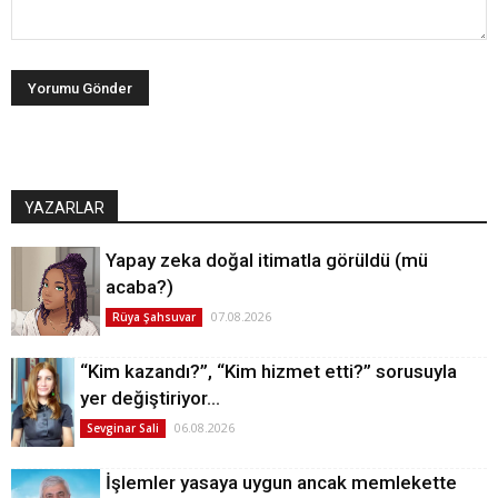
YAZARLAR
Yapay zeka doğal itimatla görüldü (mü
acaba?)
07.08.2026
Rüya Şahsuvar
“Kim kazandı?”, “Kim hizmet etti?” sorusuyla
yer değiştiriyor…
06.08.2026
Sevginar Sali
İşlemler yasaya uygun ancak memlekette