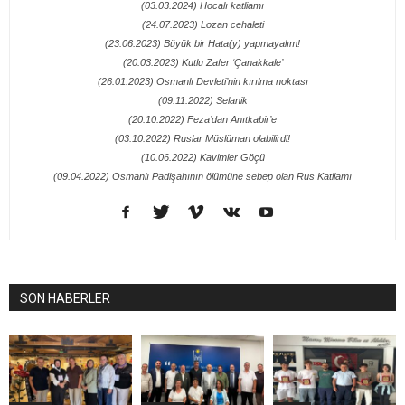
(03.03.2024) Hocalı katliamı
(24.07.2023) Lozan cehaleti
(23.06.2023) Büyük bir Hata(y) yapmayalım!
(20.03.2023) Kutlu Zafer ‘Çanakkale’
(26.01.2023) Osmanlı Devleti’nin kırılma noktası
(09.11.2022) Selanik
(20.10.2022) Feza’dan Anıtkabir’e
(03.10.2022) Ruslar Müslüman olabilirdi!
(10.06.2022) Kavimler Göçü
(09.04.2022) Osmanlı Padişahının ölümüne sebep olan Rus Katliamı
SON HABERLER