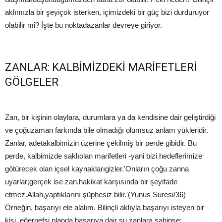
aklımızla bir şeyiçok isterken, içimizdeki bir güç bizi durduruyor
olabilir mi? İşte bu noktadazanlar devreye giriyor.
ZANLAR: KALBİMİZDEKİ MARİFETLERİ
GÖLGELER
Zan, bir kişinin olaylara, durumlara ya da kendisine dair geliştirdiği
ve çoğuzaman farkında bile olmadığı olumsuz anlam yükleridir.
Zanlar, adetakalbimizin üzerine çekilmiş bir perde gibidir. Bu
perde, kalbimizde saklıolan marifetleri -yani bizi hedeflerimize
götürecek olan içsel kaynaklarıgizler.'Onların çoğu zanna
uyarlar;gerçek ise zan,hakikat karşısında bir şeyifade
etmez.Allah,yaptıklarını şüphesiz bilir.'(Yunus Suresi/36)
Örneğin, başarıyı ele alalım. Bilinçli aklıyla başarıyı isteyen bir
kişi, eğernefsi planda başarıya dair şu zanlara sahipse: