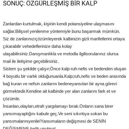
SONUÇ: ÖZGÜRLEŞMİŞ BİR KALP
Zanlardan kurtulmak, kişinin kendi potansiyeline ulaşmasını
sağlar.Bilişsel yenilenme yöntemiyle bunu başarmak mümkün.
Siz de zanlarınızıçözümleyerek kalbinizin gizli marifetlerini ortaya
çıkarabilir vehedeflerinize daha kolay
ulaşabilirsiniz.Danışmanlıkla ve metodla ilgilisorularınız olursa
mail ile iletişime geçebilirsiniz.
Sistem şu şekilde çalışır;Önce kalp-ruh-nefis ve bedenden oluşan
4 boyutlu bir varlık olduğunuanla.Kalp;ruh,nefis ve beden arasında
bağ kuran ve nefsin zanlarını bedeneyansıtan bir ayna görevi
görmektedir.Kendine ait kalbinde yer alan zanlarını fark et ve
çözümle.
İnsanları,olayları,etrafı yargılamayı bırak.Onların sana birer
yansımayaptığını kabule geç.Ve seni sıkıntıya sokan bu
yansımalarınıyenile!Yansımaların değişmesi de SENİN
DEĞİŞMENE bağlı unutma!