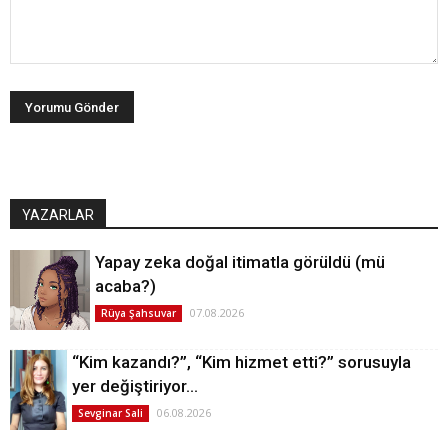
YAZARLAR
Yapay zeka doğal itimatla görüldü (mü
acaba?)
07.08.2026
Rüya Şahsuvar
“Kim kazandı?”, “Kim hizmet etti?” sorusuyla
yer değiştiriyor…
06.08.2026
Sevginar Sali