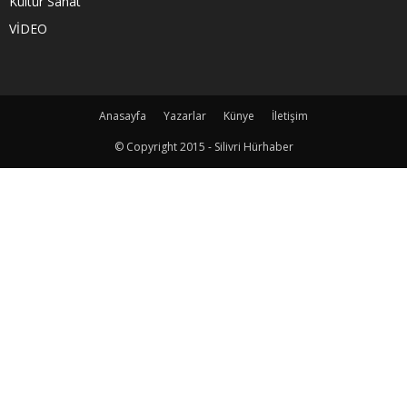
Kültür Sanat
VİDEO
Anasayfa
Yazarlar
Künye
İletişim
© Copyright 2015 - Silivri Hürhaber