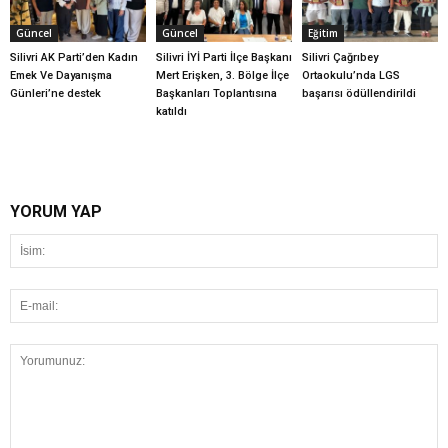
Güncel
Güncel
Eğitim
Silivri AK Parti’den Kadın
Silivri İYİ Parti İlçe Başkanı
Silivri Çağrıbey
Emek Ve Dayanışma
Mert Erişken, 3. Bölge İlçe
Ortaokulu’nda LGS
Günleri’ne destek
Başkanları Toplantısına
başarısı ödüllendirildi
katıldı
YORUM YAP