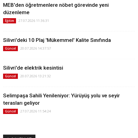
MEB'den öğretmenlere nöbet görevinde yeni
düzenleme
27.07.2026 11:36:31
Eğitim
Silivri'deki 10 Plaj 'Mükemmel' Kalite Sınıfında
20.07.2026 14:37:57
Güncel
Silivri'de elektrik kesintisi
20.07.2026 13:21:32
Güncel
Selimpaşa Sahili Yenileniyor: Yürüyüş yolu ve seyir
terasları geliyor
27.07.2026 11:54:24
Güncel