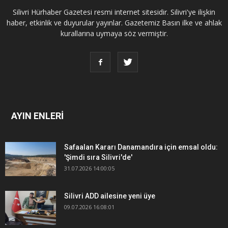
Silivri Hürhaber Gazetesi resmi internet sitesidir. Silivri'ye ilişkin
haber, etkinlik ve duyurular yayınlar. Gazetemiz Basın ilke ve ahlak
kurallarına uymaya söz vermiştir.
AYIN ENLERİ
Safaalan Kararı Danamandıra için emsal oldu:
'Şimdi sıra Silivri'de'
31.07.2026 14:00:05
Silivri ADD ailesine yeni üye
09.07.2026 16:08:01