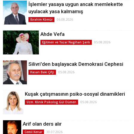
İşlemler yasaya uygun ancak memlekette
uyulacak yasa kalmamış
06.08.2026
İbrahim Kömür
Ahde Vefa
05.08.2026
Eğitmen ve Yazar Nagihan Şanlı
Silivri'den başlayacak Demokrasi Cephesi
05.08.2026
Hasan Baki Çifçi
Kuşak çatışmasının psiko-sosyal dinamikleri
05.08.2026
Uzm. Klinik Psikolog Gül Dümen
Arif olan ders alır
30.07.2026
Cemil Kenar