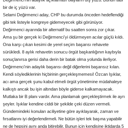
bir de iç yüzü var.
Selami Değirmenci aday, CHP bu durumda önceden hedeflendiği
gibi tek listeyle kongreye gidemeyecek gibi görünüyor.
Değirmenci ayarında bir alternatif bu saatten sonra zor çıkar.
Ama şu bir gerçek ki Değirmenci'yi öldürmeyen acılar güçlü kıldı.
Ona karşı çıkan kesimi de yerel seçim başarısı rehavete
sürükledi. 8 aylık rehavetin sonucu örgüt başkanlığının kaybıyla
sonuçlanırsa gerisi daha derin bir batak olma yolunda ilerliyor.
Değirmenci'nin adaylık başarısı değil diğerlerini başarısız kılan.
Kendi söylediklerinin hiçbirinin gerçekleşmemesi! Özcan Işıklar,
acı ama gerçek şunu kabul etmeli örgüt yönetimine müdahaleye
kalkıştı ancak bu işin altından böyle giderse kalkamayacak.
Mutlaka bir B planı vardır. Ama planlamak gerçekleştirmek ile ayrı
şeyler. Işıklar kendine ciddi bir şekilde çeki düzen vermeli.
Gündemindeki konuları aciliyetine göre ayıklayarak, zaman ve
fırsatlarını iyi değerlendirmeli. Ne bütün işleri tek başına yapabilir
ne de hepsini aynı anda bitirebilir. Bunun için kendisine iktidarda 5