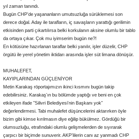
yıl zaman tanındı.
Bugün CHP'de yaşananların umutsuzluğa sürüklemesi son
derece doğal. Aday ile tarafların, iç savaşların yarattığı gerilimin
etkisinden parti çıkartılırsa belki korkulanın aksine olumlu bir tablo
da ortaya çıkar. Çok mu iyimserim bugün ne?!
En kötüsüne hazırlanan taraflar belki yanılır, işler düzelir, CHP
örgütü ile yerel yönetim iktidarı arasında işler süt limana dönüşür.
MUHALEFET,
KAYIPLARINDAN GÜÇLENİYOR
Metin Karakaş röportajımızın ikinci kısmını bugün takip
edebilirsiniz. Karakaş'ın bu bölümde yaptığı ve beni en çok
etkileyen ifade "Silivri Belediyesi'nin Başkanı yok"
değerlendirmesi. Tabi muhalefet düşüncelerini aktarırken öyle
bizim gibi kimse kırılmasın diye eğilip bükülmez. Gördüğü bir
olumsuzluğu, etrafındaki olumlu gelişmelerden de sıyırarak
çarpıcı bir biçimde sunuverir. AKP'lilerin canı az yanmadı CHP