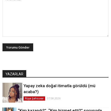
YAZARLAR
Yapay zeka doğal itimatla görüldü (mü
acaba?)
07.08.2026
Rüya Şahsuvar
“Kim kazandı?”, “Kim hizmet etti?” sorusuyla