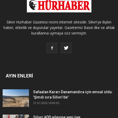
Silivri Hürhaber Gazetesi resmi internet sitesidir. Silivri'ye ilişkin
haber, etkinlik ve duyurular yayınlar. Gazetemiz Basın ilke ve ahlak
kurallarına uymaya söz vermiştir.
AYIN ENLERİ
Safaalan Kararı Danamandıra için emsal oldu:
'Şimdi sıra Silivri'de'
31.07.2026 14:00:05
Silivri ADD ailesine yeni üye