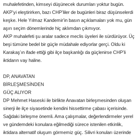
muhalefetinden, kimseyi düşünecek durumları yoktur bugün.
AKP'yi eleştirirken, bazı CHP'liler de bugünleri biraz düşünselerdi
keşke. Hele Yılmaz Kandemir'in basın açıklamaları yok mu, gün
aşırı seçim dönemlerinde hiç aklımdan çıkmıyor.
AKP muhalefeti şu aralar sadece meclis üyeleri ile sürdürüyor. Üç
beşi tümüne bedel bir güçle müdahale ediyorlar gerçi. Oldu ki
Karakaş'ın ifade ettiği gibi ilçe başkanlığı da güçlenirse CHP'li
iktidarın vay haline.
DP, ANAVATAN
BİRLEŞMESİNDEN
GÜÇ ALIYOR
DP Mehmet Haseski ile birlikte Anavatan birleşmesinden oluşan
sinerji ile ilçe siyasetinde kendini hissettirme çabası içerisinde.
Sağdaki birleşme önemli. Ama çalışmalar, değerlendirmeler yerel
ve gündemdeki konulara eğilmediği sürece istenilen etkinlik,
iktidara alternatif oluşum görmemiz güç. Silivri konuları üzerinde