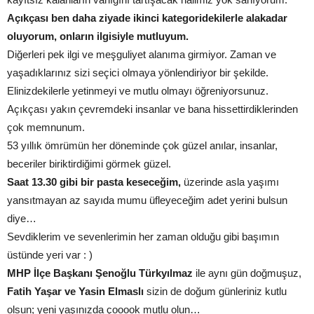
Açıkçası ben daha ziyade ikinci kategoridekilerle alakadar
oluyorum, onların ilgisiyle mutluyum.
Diğerleri pek ilgi ve meşguliyet alanıma girmiyor. Zaman ve
yaşadıklarınız sizi seçici olmaya yönlendiriyor bir şekilde.
Elinizdekilerle yetinmeyi ve mutlu olmayı öğreniyorsunuz.
Açıkçası yakın çevremdeki insanlar ve bana hissettirdiklerinden
çok memnunum.
53 yıllık ömrümün her döneminde çok güzel anılar, insanlar,
beceriler biriktirdiğimi görmek güzel.
Saat 13.30 gibi bir pasta keseceğim,
üzerinde asla yaşımı
yansıtmayan az sayıda mumu üfleyeceğim adet yerini bulsun
diye…
Sevdiklerim ve sevenlerimin her zaman olduğu gibi başımın
üstünde yeri var : )
MHP İlçe Başkanı Şenoğlu Türkyılmaz
ile aynı gün doğmuşuz,
Fatih Yaşar ve Yasin Elmaslı
sizin de doğum günleriniz kutlu
olsun; yeni yaşınızda çooook mutlu olun…