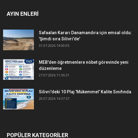
AYIN ENLERİ
Safaalan Kararı Danamandıra için emsal oldu:
'Şimdi sıra Silivri'de'
31.07.2026 14:00:05
MEB'den öğretmenlere nöbet görevinde yeni
düzenleme
27.07.2026 11:36:31
Silivri'deki 10 Plaj 'Mükemmel' Kalite Sınıfında
20.07.2026 14:37:57
POPÜLER KATEGORİLER