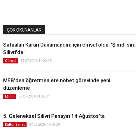
ÇOK OKUNANLAR
Safaalan Kararı Danamandıra için emsal oldu: 'Şimdi sıra
Silivri'de'
31.07.2026 14:00:05
Güncel
MEB'den öğretmenlere nöbet görevinde yeni
düzenleme
27.07.2026 11:36:31
Eğitim
5. Geleneksel Silivri Panayırı 14 Ağustos’ta
07.08.2026 15:58:39
Kültür Sanat