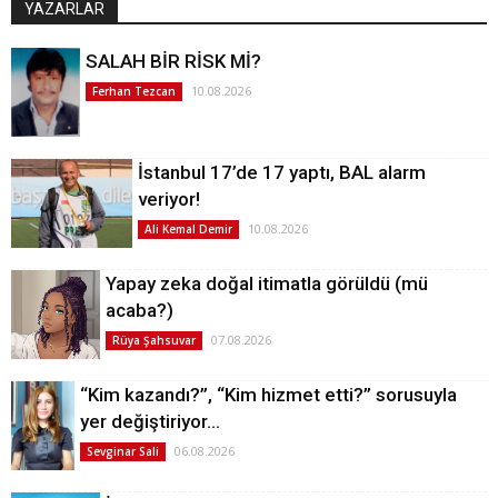
YAZARLAR
SALAH BİR RİSK Mİ?
10.08.2026
Ferhan Tezcan
İstanbul 17’de 17 yaptı, BAL alarm
veriyor!
10.08.2026
Ali Kemal Demir
Yapay zeka doğal itimatla görüldü (mü
acaba?)
07.08.2026
Rüya Şahsuvar
“Kim kazandı?”, “Kim hizmet etti?” sorusuyla
yer değiştiriyor…
06.08.2026
Sevginar Sali