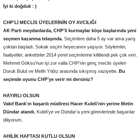
İyi ki doğduk : )
CHP’Lİ MECLİS ÜYELERİNİN OY AVCILIĞI
AK Parti meydanlarda, CHP’li kurmaylar köşe başlarında yeni
seçmen kazanma telaşında.
Seçimlere daha 5 ay var ama yarış
çoktan başladı. Sokak seçim heyecanını yaşıyor. Söylemler,
faaliyetler, anketörler 2014 yerel seçimlerine kilitlendi pek çok veri.
Mehmet Göksu’nun işi zor valla CHP’nin genç meclis üyeleri
Doruk Bulut ve Melih Yıldız arasında sıkışmış vaziyette.
Bu
seçimde oyunu CHP’ye verir mi dersiniz?
HAYIRLI OLSUN
Vakıf Bank’ın başarılı müdiresi Hacer Kuleli’nin yerine Metin
Dündar atandı.
Kuleli’ye ve Dündar’a yeni görevlerinde başarılar
diliyorum.
AHİLİK HAFTASI KUTLU OLSUN