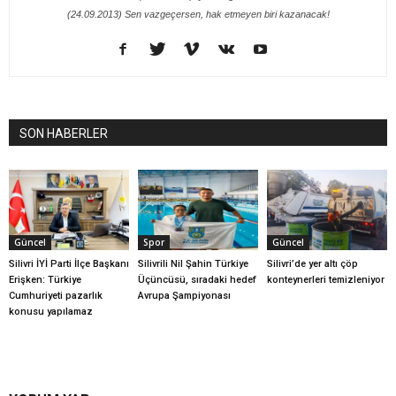
(24.09.2013) Sen vazgeçersen, hak etmeyen biri kazanacak!
SON HABERLER
Güncel
Spor
Güncel
Silivri İYİ Parti İlçe Başkanı
Silivrili Nil Şahin Türkiye
Silivri’de yer altı çöp
Erişken: Türkiye
Üçüncüsü, sıradaki hedef
konteynerleri temizleniyor
Cumhuriyeti pazarlık
Avrupa Şampiyonası
konusu yapılamaz