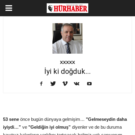
XXXXX
İyi ki doğduk...
53 sene
önce bugün dünyaya gelmişim…
"Gelmeseydin daha
iyiydi…”
ve
"Geldiğin iyi olmuş”
diyenler ve de bu duruma
kayıtsız kalanların varlığını tartışacak halimiz yok sanıyorum.