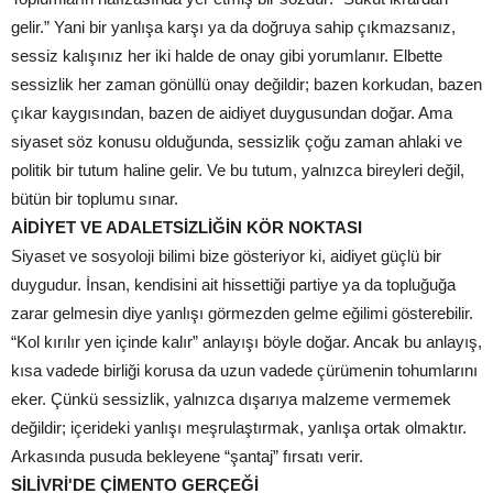
gelir.” Yani bir yanlışa karşı ya da doğruya sahip çıkmazsanız,
sessiz kalışınız her iki halde de onay gibi yorumlanır. Elbette
sessizlik her zaman gönüllü onay değildir; bazen korkudan, bazen
çıkar kaygısından, bazen de aidiyet duygusundan doğar. Ama
siyaset söz konusu olduğunda, sessizlik çoğu zaman ahlaki ve
politik bir tutum haline gelir. Ve bu tutum, yalnızca bireyleri değil,
bütün bir toplumu sınar.
AİDİYET VE ADALETSİZLİĞİN KÖR NOKTASI
Siyaset ve sosyoloji bilimi bize gösteriyor ki, aidiyet güçlü bir
duygudur. İnsan, kendisini ait hissettiği partiye ya da topluğuğa
zarar gelmesin diye yanlışı görmezden gelme eğilimi gösterebilir.
“Kol kırılır yen içinde kalır” anlayışı böyle doğar. Ancak bu anlayış,
kısa vadede birliği korusa da uzun vadede çürümenin tohumlarını
eker. Çünkü sessizlik, yalnızca dışarıya malzeme vermemek
değildir; içerideki yanlışı meşrulaştırmak, yanlışa ortak olmaktır.
Arkasında pusuda bekleyene “şantaj” fırsatı verir.
SİLİVRİ'DE ÇİMENTO GERÇEĞİ