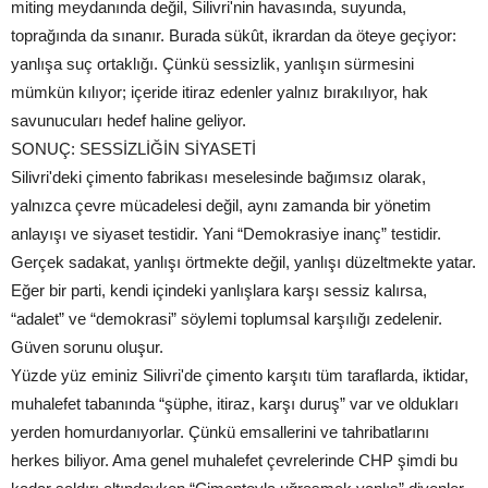
miting meydanında değil, Silivri'nin havasında, suyunda,
toprağında da sınanır. Burada sükût, ikrardan da öteye geçiyor:
yanlışa suç ortaklığı. Çünkü sessizlik, yanlışın sürmesini
mümkün kılıyor; içeride itiraz edenler yalnız bırakılıyor, hak
savunucuları hedef haline geliyor.
SONUÇ: SESSİZLİĞİN SİYASETİ
Silivri'deki çimento fabrikası meselesinde bağımsız olarak,
yalnızca çevre mücadelesi değil, aynı zamanda bir yönetim
anlayışı ve siyaset testidir. Yani “Demokrasiye inanç” testidir.
Gerçek sadakat, yanlışı örtmekte değil, yanlışı düzeltmekte yatar.
Eğer bir parti, kendi içindeki yanlışlara karşı sessiz kalırsa,
“adalet” ve “demokrasi” söylemi toplumsal karşılığı zedelenir.
Güven sorunu oluşur.
Yüzde yüz eminiz Silivri'de çimento karşıtı tüm taraflarda, iktidar,
muhalefet tabanında “şüphe, itiraz, karşı duruş” var ve oldukları
yerden homurdanıyorlar. Çünkü emsallerini ve tahribatlarını
herkes biliyor. Ama genel muhalefet çevrelerinde CHP şimdi bu