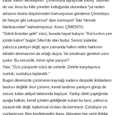
kadar saldırı altındayken “Çimentoyla uğraşmak yanlış” diyenler
de var. Ama bu kitle yönetim koltuğunda oturanlara “ya neden
arkasını önünü düşünmeden kamuoyunun gündeme Çimentoyu
bir hançer gibi sokuyorsun” diye sormuyor! Tabi “ekmek
fabrikasından” bahsetmiyoruz. Konu: ÇİMENTO.
“Sükût ikrardan gelir” sözü, burada hayat buluyor. “Kol kırılsın yen
içinde kalsın” bugün Silivri'de olan budur. Sessiz kalanlar,
yalnızca yanlışın değil, aynı zamanda halkın nefes hakkının
elinden alınmasının da ortağı oluyor. Ve sorulması gereken soru
şudur: Bu sessizlik, kimin işine yarıyor?
Yani, "Özü çürüyenin sözü de zehirdir. Zehirle karşılaşınca
sustuk; sustukça taşlandık."
Bugün ülkemizde çürümenin kaynağı sadece despotik iktidarların
baskısı değildir. Asıl çürüme, kendi tarafının yanlışını görüp de
sessiz kalan aidiyet tabanında başlıyor. Yanlışı öteki yaptığında
ayağa kalkan, kendi içinden geldiğinde susan bu tavır, yalnızca
siyasal etik değil, toplumsal vicdanı da kemiriyor. Çürütüyor ve
yozlaştırıyor. Ben keşfetmedim bunu, dünyanın her yerin iktidar