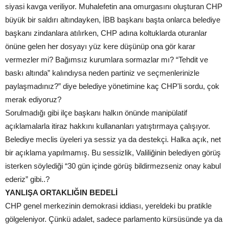
siyasi kavga veriliyor. Muhalefetin ana omurgasını oluşturan CHP
büyük bir saldırı altındayken, İBB başkanı başta onlarca belediye
başkanı zindanlara atılırken, CHP adına koltuklarda oturanlar
önüne gelen her dosyayı yüz kere düşünüp ona gör karar
vermezler mi? Bağımsız kurumlara sormazlar mı? “Tehdit ve
baskı altında” kalındıysa neden partiniz ve seçmenlerinizle
paylaşmadınız?” diye belediye yönetimine kaç CHP'li sordu, çok
merak ediyoruz?
Sorulmadığı gibi ilçe başkanı halkın önünde manipülatif
açıklamalarla itiraz hakkını kullananları yatıştırmaya çalışıyor.
Belediye meclis üyeleri ya sessiz ya da destekçi. Halka açık, net
bir açıklama yapılmamış. Bu sessizlik, Valiliğinin belediyen görüş
isterken söylediği “30 gün içinde görüş bildirmezseniz onay kabul
ederiz” gibi..?
YANLIŞA ORTAKLIĞIN BEDELİ
CHP genel merkezinin demokrasi iddiası, yereldeki bu pratikle
gölgeleniyor. Çünkü adalet, sadece parlamento kürsüsünde ya da