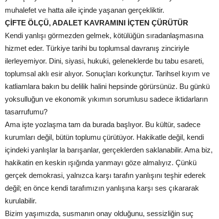
muhalefet ve hatta aile içinde yaşanan gerçekliktir.
ÇİFTE ÖLÇÜ, ADALET KAVRAMINI İÇTEN ÇÜRÜTÜR
Kendi yanlışı görmezden gelmek, kötülüğün sıradanlaşmasına
hizmet eder. Türkiye tarihi bu toplumsal davranış zinciriyle
ilerleyemiyor. Dini, siyasi, hukuki, geleneklerde bu tabu esareti,
toplumsal aklı esir alıyor. Sonuçları korkunçtur. Tarihsel kıyım ve
katliamlara bakın bu delilik halini hepsinde görürsünüz. Bu günkü
yoksulluğun ve ekonomik yıkımın sorumlusu sadece iktidarların
tasarrufumu?
Ama işte yozlaşma tam da burada başlıyor. Bu kültür, sadece
kurumları değil, bütün toplumu çürütüyor. Hakikatle değil, kendi
içindeki yanlışlar la barışanlar, gerçeklerden saklanabilir. Ama biz,
hakikatin en keskin ışığında yanmayı göze almalıyız. Çünkü
gerçek demokrasi, yalnızca karşı tarafın yanlışını teşhir ederek
değil; en önce kendi tarafımızın yanlışına karşı ses çıkararak
kurulabilir.
Bizim yaşımızda, susmanın onay olduğunu, sessizliğin suç