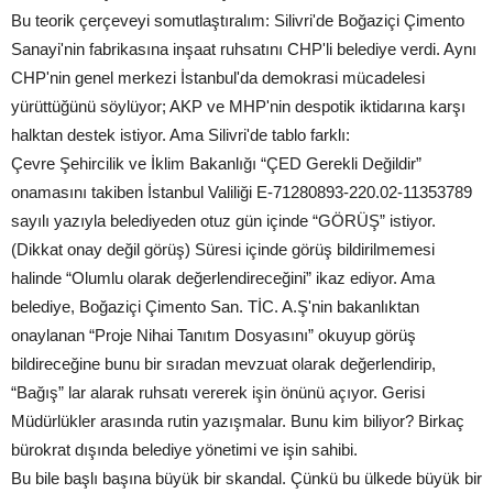
Bu teorik çerçeveyi somutlaştıralım: Silivri'de Boğaziçi Çimento
Sanayi'nin fabrikasına inşaat ruhsatını CHP'li belediye verdi. Aynı
CHP'nin genel merkezi İstanbul'da demokrasi mücadelesi
yürüttüğünü söylüyor; AKP ve MHP'nin despotik iktidarına karşı
halktan destek istiyor. Ama Silivri'de tablo farklı:
Çevre Şehircilik ve İklim Bakanlığı “ÇED Gerekli Değildir”
onamasını takiben İstanbul Valiliği E-71280893-220.02-11353789
sayılı yazıyla belediyeden otuz gün içinde “GÖRÜŞ” istiyor.
(Dikkat onay değil görüş) Süresi içinde görüş bildirilmemesi
halinde “Olumlu olarak değerlendireceğini” ikaz ediyor. Ama
belediye, Boğaziçi Çimento San. TİC. A.Ş'nin bakanlıktan
onaylanan “Proje Nihai Tanıtım Dosyasını” okuyup görüş
bildireceğine bunu bir sıradan mevzuat olarak değerlendirip,
“Bağış” lar alarak ruhsatı vererek işin önünü açıyor. Gerisi
Müdürlükler arasında rutin yazışmalar. Bunu kim biliyor? Birkaç
bürokrat dışında belediye yönetimi ve işin sahibi.
Bu bile başlı başına büyük bir skandal. Çünkü bu ülkede büyük bir