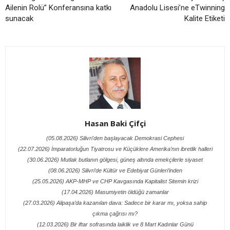
Ailenin Rolü” Konferansına katkı
Anadolu Lisesi’ne eTwinning
sunacak
Kalite Etiketi
Hasan Baki Çifçi
(05.08.2026) Silivri'den başlayacak Demokrasi Cephesi
(22.07.2026) İmparatorluğun Tiyatrosu ve Küçüklere Amerika’nın ibretlik halleri
(30.06.2026) Mutlak butlanın gölgesi, güneş altında emekçilerle siyaset
(08.06.2026) Silivri’de Kültür ve Edebiyat Günleri’inden
(25.05.2026) AKP-MHP ve CHP Kavgasında Kapitalist Sitemin krizi
(17.04.2026) Masumiyetin öldüğü zamanlar
(27.03.2026) Alipaşa’da kazanılan dava: Sadece bir karar mı, yoksa sahip
çıkma çağrısı mı?
(12.03.2026) Bir iftar sofrasında laiklik ve 8 Mart Kadınlar Günü