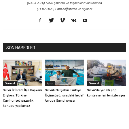
(03.03.2026) Silivri çimento ve taşocakları kıskacında
(11.02.2026) Parti değiştirme ve siyaset
SON HABERLER
Güncel
Spor
Güncel
Silivri İYİ Parti İlçe Başkanı
Silivrili Nil Şahin Türkiye
Silivri’de yer altı çöp
Erişken: Türkiye
Üçüncüsü, sıradaki hedef
konteynerleri temizleniyor
Cumhuriyeti pazarlık
Avrupa Şampiyonası
konusu yapılamaz