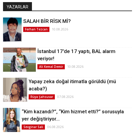
YAZARLAR
SALAH BİR RİSK Mİ?
10.08.2026
Ferhan Tezcan
İstanbul 17’de 17 yaptı, BAL alarm
veriyor!
10.08.2026
Ali Kemal Demir
Yapay zeka doğal itimatla görüldü (mü
acaba?)
07.08.2026
Rüya Şahsuvar
“Kim kazandı?”, “Kim hizmet etti?” sorusuyla
yer değiştiriyor…
06.08.2026
Sevginar Sali