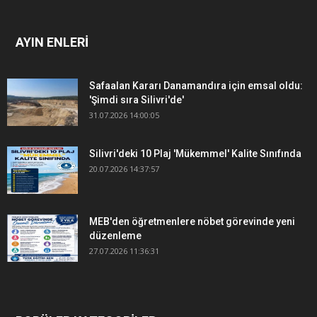
AYIN ENLERİ
Safaalan Kararı Danamandıra için emsal oldu:
'Şimdi sıra Silivri'de'
31.07.2026 14:00:05
Silivri'deki 10 Plaj 'Mükemmel' Kalite Sınıfında
20.07.2026 14:37:57
MEB'den öğretmenlere nöbet görevinde yeni
düzenleme
27.07.2026 11:36:31