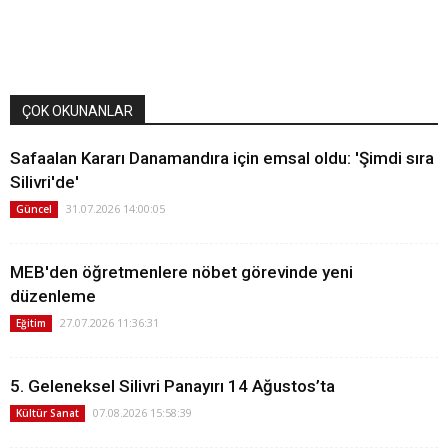
ÇOK OKUNANLAR
Safaalan Kararı Danamandıra için emsal oldu: 'Şimdi sıra
Silivri'de'
31.07.2026 14:00:05
Güncel
MEB'den öğretmenlere nöbet görevinde yeni
düzenleme
27.07.2026 11:36:31
Eğitim
5. Geleneksel Silivri Panayırı 14 Ağustos’ta
07.08.2026 15:58:39
Kültür Sanat