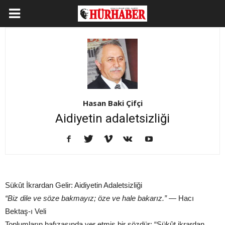
Hasan Baki Çifçi
Aidiyetin adaletsizliği
Sükût İkrardan Gelir: Aidiyetin Adaletsizliği
“Biz dile ve söze bakmayız; öze ve hale bakarız.”
— Hacı
Bektaş-ı Veli
Toplumların hafızasında yer etmiş bir sözdür: “Sükût ikrardan