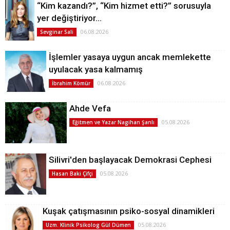
“Kim kazandı?”, “Kim hizmet etti?” sorusuyla
yer değiştiriyor…
06.08.2026
Sevginar Sali
İşlemler yasaya uygun ancak memlekette
uyulacak yasa kalmamış
06.08.2026
İbrahim Kömür
Ahde Vefa
05.08.2026
Eğitmen ve Yazar Nagihan Şanlı
Silivri'den başlayacak Demokrasi Cephesi
05.08.2026
Hasan Baki Çifçi
Kuşak çatışmasının psiko-sosyal dinamikleri
05.08.2026
Uzm. Klinik Psikolog Gül Dümen