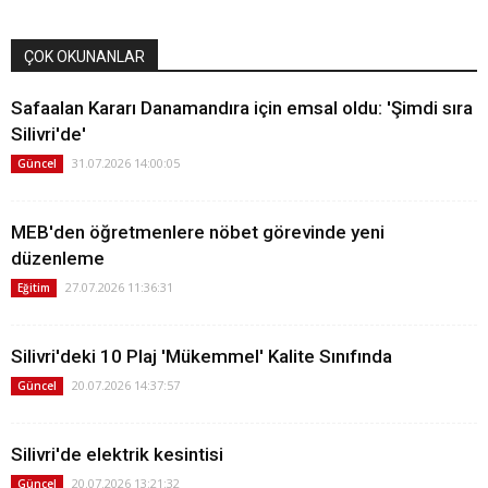
ÇOK OKUNANLAR
Safaalan Kararı Danamandıra için emsal oldu: 'Şimdi sıra
Silivri'de'
31.07.2026 14:00:05
Güncel
MEB'den öğretmenlere nöbet görevinde yeni
düzenleme
27.07.2026 11:36:31
Eğitim
Silivri'deki 10 Plaj 'Mükemmel' Kalite Sınıfında
20.07.2026 14:37:57
Güncel
Silivri'de elektrik kesintisi
20.07.2026 13:21:32
Güncel