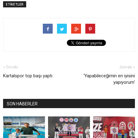
ETİKETLER
« Önceki
Sonraki »
Kartalspor top başı yaptı
‘Yapabileceğimin en iyisini
yapıyorum’
SON HABERLER