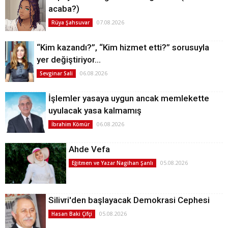
acaba?)
07.08.2026
Rüya Şahsuvar
“Kim kazandı?”, “Kim hizmet etti?” sorusuyla
yer değiştiriyor…
06.08.2026
Sevginar Sali
İşlemler yasaya uygun ancak memlekette
uyulacak yasa kalmamış
06.08.2026
İbrahim Kömür
Ahde Vefa
05.08.2026
Eğitmen ve Yazar Nagihan Şanlı
Silivri'den başlayacak Demokrasi Cephesi
05.08.2026
Hasan Baki Çifçi