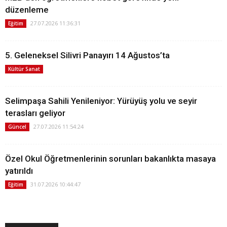
düzenleme
27.07.2026 11:36:31
Eğitim
5. Geleneksel Silivri Panayırı 14 Ağustos’ta
Kültür Sanat
Selimpaşa Sahili Yenileniyor: Yürüyüş yolu ve seyir
terasları geliyor
27.07.2026 11:54:24
Güncel
Özel Okul Öğretmenlerinin sorunları bakanlıkta masaya
yatırıldı
31.07.2026 10:44:47
Eğitim