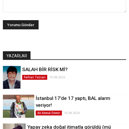
YAZARLAR
SALAH BİR RİSK Mİ?
10.08.2026
Ferhan Tezcan
İstanbul 17’de 17 yaptı, BAL alarm
veriyor!
10.08.2026
Ali Kemal Demir
Yapay zeka doğal itimatla görüldü (mü