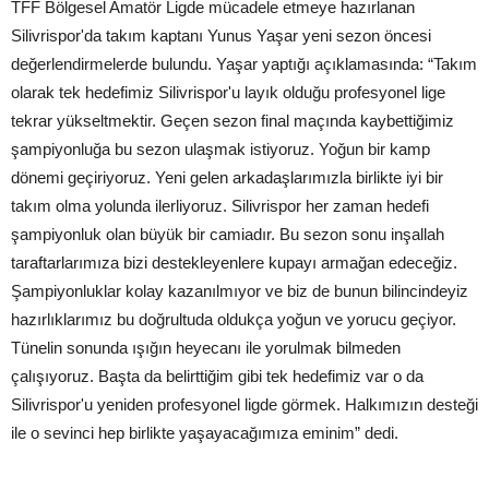
TFF Bölgesel Amatör Ligde mücadele etmeye hazırlanan
Silivrispor'da takım kaptanı Yunus Yaşar yeni sezon öncesi
değerlendirmelerde bulundu. Yaşar yaptığı açıklamasında: “Takım
olarak tek hedefimiz Silivrispor'u layık olduğu profesyonel lige
tekrar yükseltmektir. Geçen sezon final maçında kaybettiğimiz
şampiyonluğa bu sezon ulaşmak istiyoruz. Yoğun bir kamp
dönemi geçiriyoruz. Yeni gelen arkadaşlarımızla birlikte iyi bir
takım olma yolunda ilerliyoruz. Silivrispor her zaman hedefi
şampiyonluk olan büyük bir camiadır. Bu sezon sonu inşallah
taraftarlarımıza bizi destekleyenlere kupayı armağan edeceğiz.
Şampiyonluklar kolay kazanılmıyor ve biz de bunun bilincindeyiz
hazırlıklarımız bu doğrultuda oldukça yoğun ve yorucu geçiyor.
Tünelin sonunda ışığın heyecanı ile yorulmak bilmeden
çalışıyoruz. Başta da belirttiğim gibi tek hedefimiz var o da
Silivrispor'u yeniden profesyonel ligde görmek. Halkımızın desteği
ile o sevinci hep birlikte yaşayacağımıza eminim” dedi.