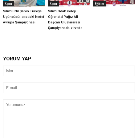
Spor
Spor
Eğitim
Silivrili Nil Şahin Türkiye
Silivri Odak Koleji
Üçüncüsü, sıradaki hedef
Öğrencisi Yağız Ali
Avrupa Şampiyonası
Daşcan Uluslararası
Şampiyonada zirvede
YORUM YAP