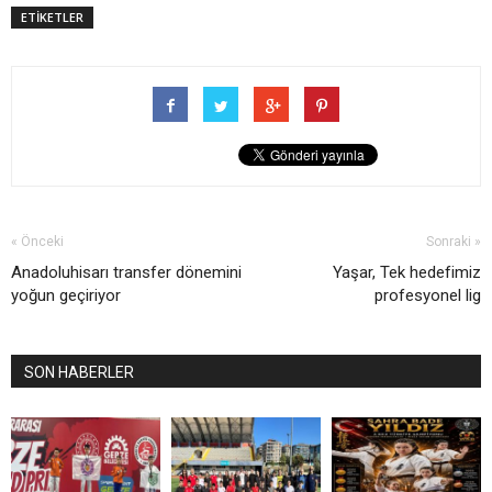
ETİKETLER
« Önceki
Sonraki »
Anadoluhisarı transfer dönemini
Yaşar, Tek hedefimiz
yoğun geçiriyor
profesyonel lig
SON HABERLER