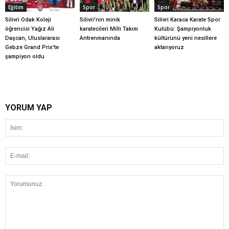
Eğitim
Spor
Spor
Silivri Odak Koleji
Silivri'nin minik
Silivri Karaca Karate Spor
öğrencisi Yağız Ali
karatecileri Milli Takım
Kulübü: Şampiyonluk
Daşcan, Uluslararası
Antrenmanında
kültürünü yeni nesillere
Gebze Grand Prix'te
aktarıyoruz
şampiyon oldu
YORUM YAP