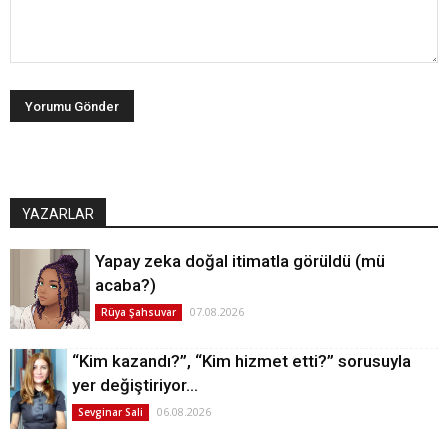
YAZARLAR
Yapay zeka doğal itimatla görüldü (mü
acaba?)
07.08.2026
Rüya Şahsuvar
“Kim kazandı?”, “Kim hizmet etti?” sorusuyla
yer değiştiriyor…
06.08.2026
Sevginar Sali