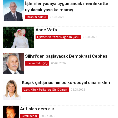
İşlemler yasaya uygun ancak memlekette
uyulacak yasa kalmamış
06.08.2026
İbrahim Kömür
Ahde Vefa
05.08.2026
Eğitmen ve Yazar Nagihan Şanlı
Silivri'den başlayacak Demokrasi Cephesi
05.08.2026
Hasan Baki Çifçi
Kuşak çatışmasının psiko-sosyal dinamikleri
05.08.2026
Uzm. Klinik Psikolog Gül Dümen
Arif olan ders alır
30.07.2026
Cemil Kenar