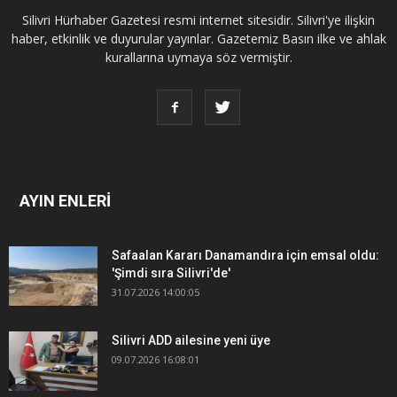
Silivri Hürhaber Gazetesi resmi internet sitesidir. Silivri'ye ilişkin
haber, etkinlik ve duyurular yayınlar. Gazetemiz Basın ilke ve ahlak
kurallarına uymaya söz vermiştir.
AYIN ENLERİ
Safaalan Kararı Danamandıra için emsal oldu:
'Şimdi sıra Silivri'de'
31.07.2026 14:00:05
Silivri ADD ailesine yeni üye
09.07.2026 16:08:01