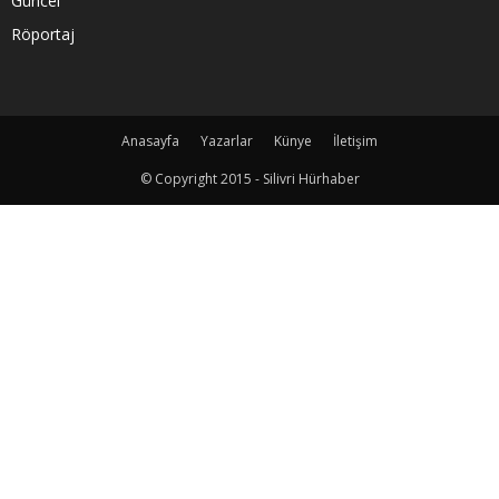
Güncel
Röportaj
Anasayfa
Yazarlar
Künye
İletişim
© Copyright 2015 - Silivri Hürhaber