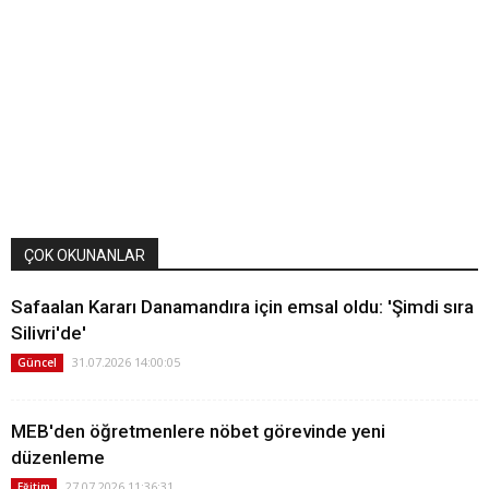
ÇOK OKUNANLAR
Safaalan Kararı Danamandıra için emsal oldu: 'Şimdi sıra
Silivri'de'
31.07.2026 14:00:05
Güncel
MEB'den öğretmenlere nöbet görevinde yeni
düzenleme
27.07.2026 11:36:31
Eğitim