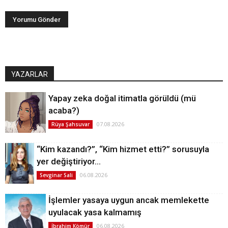
YAZARLAR
Yapay zeka doğal itimatla görüldü (mü
acaba?)
07.08.2026
Rüya Şahsuvar
“Kim kazandı?”, “Kim hizmet etti?” sorusuyla
yer değiştiriyor…
06.08.2026
Sevginar Sali
İşlemler yasaya uygun ancak memlekette
uyulacak yasa kalmamış
06.08.2026
İbrahim Kömür