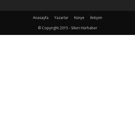
Anasayfa
Yazarlar
Künye
İletişim
© Copyright 2015 - Silivri Hürhaber