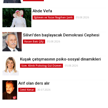
Ahde Vefa
05.08.2026
Eğitmen ve Yazar Nagihan Şanlı
Silivri'den başlayacak Demokrasi Cephesi
05.08.2026
Hasan Baki Çifçi
Kuşak çatışmasının psiko-sosyal dinamikleri
05.08.2026
Uzm. Klinik Psikolog Gül Dümen
Arif olan ders alır
30.07.2026
Cemil Kenar