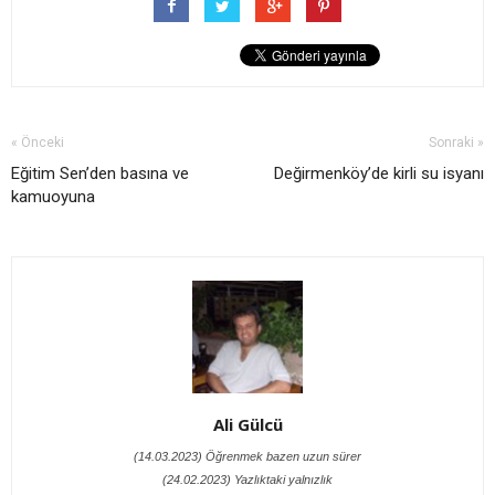
« Önceki
Sonraki »
Eğitim Sen’den basına ve
Değirmenköy’de kirli su isyanı
kamuoyuna
Ali Gülcü
(14.03.2023) Öğrenmek bazen uzun sürer
(24.02.2023) Yazlıktaki yalnızlık