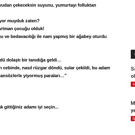
yudan çekeceksin suyunu, yumurtayı folluktan
ıyor muyduk zaten?
apartman çocuğu olduk!
u ve bedavacılığı ile nam yapmış bir ağabey oturdu
ü dolaştı bir tanıdığa geldi…
 cebinde, nasıl rüzgar döndü, sular çekildi, bu adam
S
ol
a, dansözlerle yiyormuş paraları…"
G
M
k gittiğiniz adamı iyi seçin...
y
E