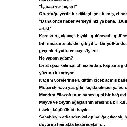
"İş başı vermişler!"
Oturduğu yerde bir dikleşti çok bilmiş, elind
"Daha önce haber verseydiniz ya bana…Bunca
artık!"
Kara kuru, ak saçlı bıyıklı, gülümsedi, gülü
bitirmezsin artık, der gibiydi… Bir yutkundu,
geçenleri yuttu ve çay söyledi…
Ne yapsın adam?
Evlat işsiz kalınca, olmazlardan, kapısına g
yüzünü kızartıyor…
Kaçtım yörelerinden, gittim çiçek açmış ba
Mübarek hava yaz gibi, kış da olmadı ya bu s
Mandıra Filozofu'nun hanesi gibi bir bağ ev
Meyve ve zeytin ağaçlarının arasında bir kulü
iskele, küçücük bir kayık…
Sabahleyin erkenden kalkıp balığa çıkacak, 
doyurup hamakta kestireceksin…