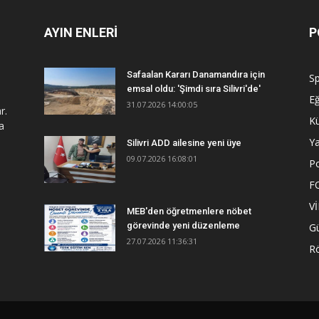
AYIN ENLERİ
P
Safaalan Kararı Danamandıra için
S
emsal oldu: 'Şimdi sıra Silivri'de'
Eğ
31.07.2026 14:00:05
r.
Kü
a
Y
Silivri ADD ailesine yeni üye
09.07.2026 16:08:01
Po
F
V
MEB'den öğretmenlere nöbet
görevinde yeni düzenleme
G
27.07.2026 11:36:31
R