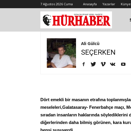
7 Ağustos 2026 Cuma
Anasayfa
Yazarlar
Künye
Ali Gülcü
SEÇERKEN
Dört emekli bir masanın etrafına toplanmışlar 
meseleleri,Galatasaray- Fenerbahçe maçı, Me
sıradan insanların haklarında söylediklerin
diğerlerinden daha bilmiş görünen, kara kuru, 
hepsi susuverdi.