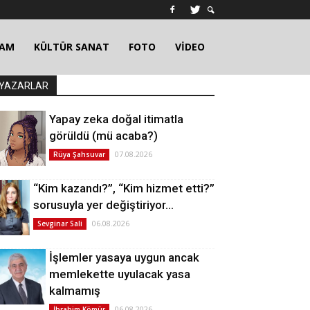
ŞAM
KÜLTÜR SANAT
FOTO
VİDEO
YAZARLAR
Yapay zeka doğal itimatla
görüldü (mü acaba?)
07.08.2026
Rüya Şahsuvar
“Kim kazandı?”, “Kim hizmet etti?”
sorusuyla yer değiştiriyor…
06.08.2026
Sevginar Sali
İşlemler yasaya uygun ancak
memlekette uyulacak yasa
kalmamış
06.08.2026
İbrahim Kömür