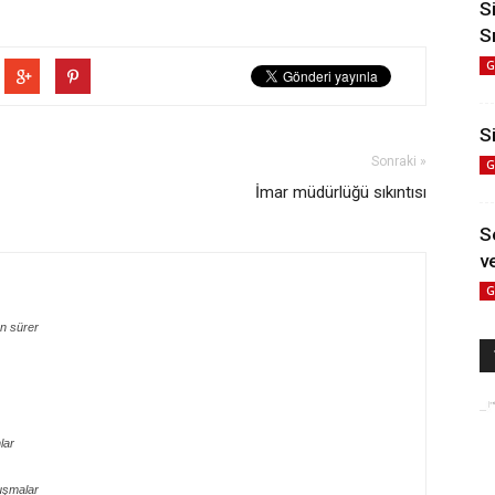
S
S
G
Si
Sonraki »
G
İmar müdürlüğü sıkıntısı
S
ve
G
n sürer
lar
uşmalar