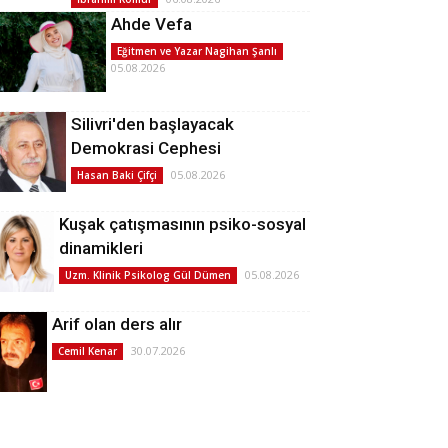
Ahde Vefa
Eğitmen ve Yazar Nagihan Şanlı
05.08.2026
Silivri'den başlayacak
Demokrasi Cephesi
05.08.2026
Hasan Baki Çifçi
Kuşak çatışmasının psiko-sosyal
dinamikleri
05.08.2026
Uzm. Klinik Psikolog Gül Dümen
Arif olan ders alır
30.07.2026
Cemil Kenar