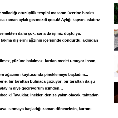
e salladığı otuzüçlük tespihi masanın üzerine bıraktı…
 zaman aylak gezmezdi çocuk! Aylığı kapsın, ıslatırız
msemekten daha çok; sana da işimiz düştü ya,
 takma dişlerini ağzının içerisinde döndürdü, aklından
idilmez, yüzüne bakılmaz- lardan medet umuyor insan,
dem ağacının kuytusunda pineklemeye başladım...
ene, bir taraftan bulmaca çözüyor, bir taraftan da şu
i alayım diye geçiriyorum içimden…
becik! Tavuklar, inekler, denize yakın olacak, tahtadan
hava ısınmaya başladığı zaman döneceksin, karnını