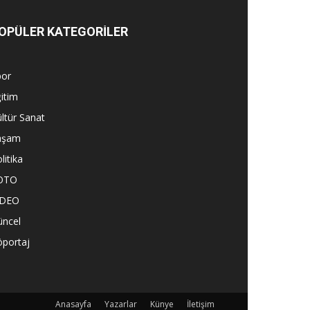
OPÜLER KATEGORİLER
por
itim
ltür Sanat
aşam
litika
OTO
İDEO
üncel
öportaj
Anasayfa
Yazarlar
Künye
İletişim