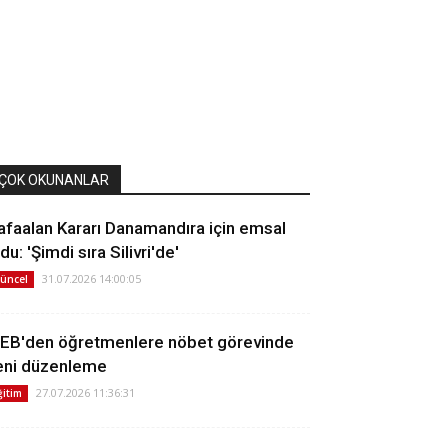
ÇOK OKUNANLAR
afaalan Kararı Danamandıra için emsal
du: 'Şimdi sıra Silivri'de'
31.07.2026 14:00:05
üncel
EB'den öğretmenlere nöbet görevinde
eni düzenleme
27.07.2026 11:36:31
ğitim