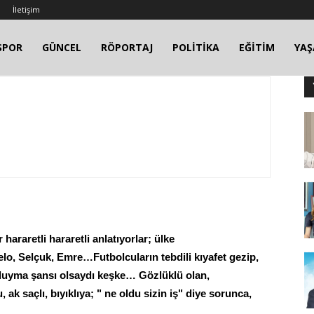
İletişim
SPOR
GÜNCEL
RÖPORTAJ
POLİTİKA
EĞİTİM
YA
hararetli hararetli anlatıyorlar; ülke
lo, Selçuk, Emre…Futbolcuların tebdili kıyafet gezip,
i duyma şansı olsaydı keşke… Gözlüklü olan,
ak saçlı, bıyıklıya; " ne oldu sizin iş" diye sorunca,