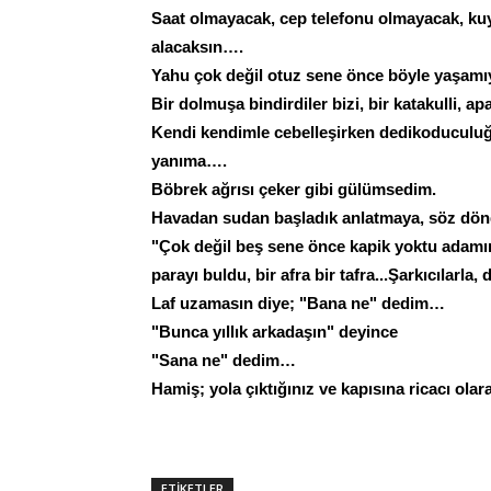
Saat olmayacak, cep telefonu olmayacak, ku
alacaksın….
Yahu çok değil otuz sene önce böyle yaşam
Bir dolmuşa bindirdiler bizi, bir katakulli, 
Kendi kendimle cebelleşirken dedikoduculuğ
yanıma….
Böbrek ağrısı çeker gibi gülümsedim.
Havadan sudan başladık anlatmaya, söz dönd
"Çok değil beş sene önce kapik yoktu adamın
parayı buldu, bir afra bir tafra...Şarkıcılarl
Laf uzamasın diye; "Bana ne" dedim…
"Bunca yıllık arkadaşın" deyince
"Sana ne" dedim…
Hamiş; yola çıktığınız ve kapısına ricacı olara
ETİKETLER