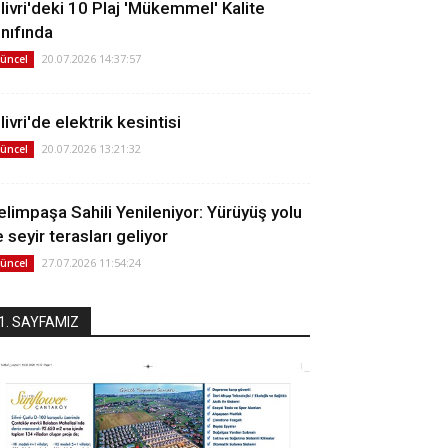
ilivri'deki 10 Plaj 'Mükemmel' Kalite
ınıfında
20.07.2026 14:37:57
üncel
livri'de elektrik kesintisi
20.07.2026 13:21:32
üncel
elimpaşa Sahili Yenileniyor: Yürüyüş yolu
 seyir terasları geliyor
27.07.2026 11:54:24
üncel
1. SAYFAMIZ