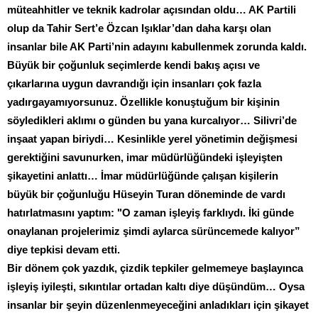
müteahhitler ve teknik kadrolar açısından oldu… AK Partili
olup da Tahir Sert’e Özcan Işıklar’dan daha karşı olan
insanlar bile AK Parti’nin adayını kabullenmek zorunda kaldı.
Büyük bir çoğunluk seçimlerde kendi bakış açısı ve
çıkarlarına uygun davrandığı için insanları çok fazla
yadırgayamıyorsunuz. Özellikle konuştuğum bir kişinin
söyledikleri aklımı o günden bu yana kurcalıyor… Silivri’de
inşaat yapan biriydi… Kesinlikle yerel yönetimin değişmesi
gerektiğini savunurken, imar müdürlüğündeki işleyişten
şikayetini anlattı… İmar müdürlüğünde çalışan kişilerin
büyük bir çoğunluğu Hüseyin Turan döneminde de vardı
hatırlatmasını yaptım: "O zaman işleyiş farklıydı. İki günde
onaylanan projelerimiz şimdi aylarca sürüncemede kalıyor”
diye tepkisi devam etti.
Bir dönem çok yazdık, çizdik tepkiler gelmemeye başlayınca
işleyiş iyileşti, sıkıntılar ortadan kaltı diye düşündüm… Oysa
insanlar bir şeyin düzenlenmeyeceğini anladıkları için şikayet