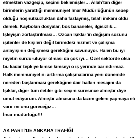
etmekten vazgeçip, seçimi beklemişler… Allah’tan diğer
birimlerin yarattığı memnuniyet İmar Müdürlüğünün sebep
olduğu hoşnutsuzluktan daha fazlaymış, telafi imkanı oldu
demek. Kaybolan dosyalar, boş bahaneler, ilgisizlik…
İşleyişin zorlaştırılması… Özcan Işıklar’ın değişim sözünü
işitenler de kişileri değil birimdeki hizmet ve çalışma
anlayışının değişmesi gerektiğini savunuyor. Halen bu iyi
niyetin sürdürülüyor olması da çok iyi… Özel sektörde olsa
bu kadar tepkiye kimse kimseyi o iş yerinde barındırmaz.
Halk memnuniyetini arttırma çalışmalarına yeni dönemde
nereden başlanması gerektiğine dair halkın mesajını da
Işıklar, diğer tüm iletiler gibi seçim süresince almıştır diye
umut ediyorum. Almıştır almasına da lazım geleni yapmaya eli
varır mı onu göreceğiz…
İmar müdürlüğü!!!
AK PARTİ’DE ANKARA TRAFİĞİ