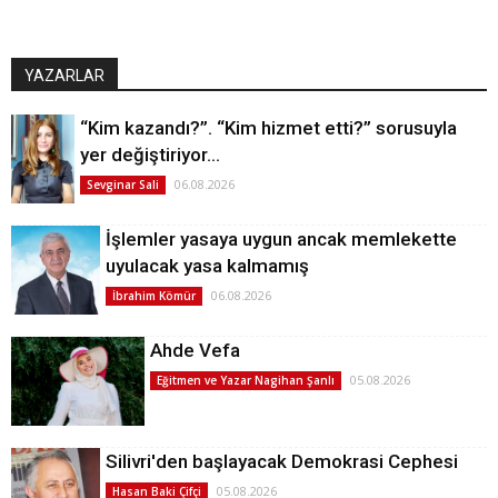
YAZARLAR
“Kim kazandı?”. “Kim hizmet etti?” sorusuyla
yer değiştiriyor…
06.08.2026
Sevginar Sali
İşlemler yasaya uygun ancak memlekette
uyulacak yasa kalmamış
06.08.2026
İbrahim Kömür
Ahde Vefa
05.08.2026
Eğitmen ve Yazar Nagihan Şanlı
Silivri'den başlayacak Demokrasi Cephesi
05.08.2026
Hasan Baki Çifçi