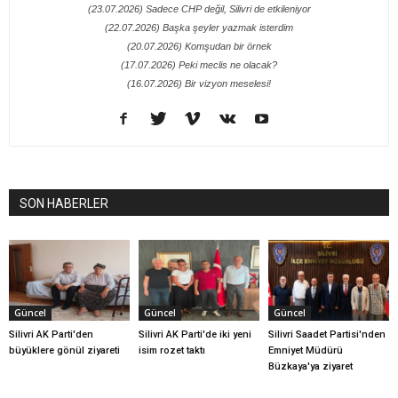
(23.07.2026) Sadece CHP değil, Silivri de etkileniyor
(22.07.2026) Başka şeyler yazmak isterdim
(20.07.2026) Komşudan bir örnek
(17.07.2026) Peki meclis ne olacak?
(16.07.2026) Bir vizyon meselesi!
SON HABERLER
Güncel
Güncel
Güncel
Silivri AK Parti'den
Silivri AK Parti'de iki yeni
Silivri Saadet Partisi'nden
büyüklere gönül ziyareti
isim rozet taktı
Emniyet Müdürü
Büzkaya'ya ziyaret