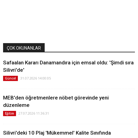
ÇOK OKUNANLAR
Safaalan Kararı Danamandıra için emsal oldu: 'Şimdi sıra
Silivri'de'
31.07.2026 14:00:05
Güncel
MEB'den öğretmenlere nöbet görevinde yeni
düzenleme
27.07.2026 11:36:31
Eğitim
Silivri'deki 10 Plaj 'Mükemmel' Kalite Sınıfında