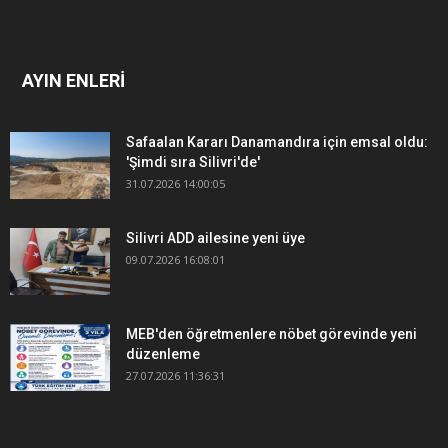
AYIN ENLERİ
Safaalan Kararı Danamandıra için emsal oldu:
'Şimdi sıra Silivri'de'
31.07.2026 14:00:05
Silivri ADD ailesine yeni üye
09.07.2026 16:08:01
MEB'den öğretmenlere nöbet görevinde yeni
düzenleme
27.07.2026 11:36:31