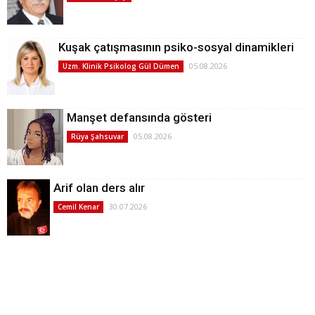
Kuşak çatışmasının psiko-sosyal dinamikleri
05.08.2026
Uzm. Klinik Psikolog Gül Dümen
Manşet defansında gösteri
05.08.2026
Rüya Şahsuvar
Arif olan ders alır
30.07.2026
Cemil Kenar