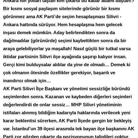
Ankara’nın yolları taştan kim çıkardı bu kadar adamı baştan!?
Bir kısmı sosyal paylaşım sitelerinde görünür bir kısmı
görünmez ama AK Parti’de seçim hesaplaşması Silivri -
Ankara hattında sürüyor. Hem hesaplaşma hem gelecek
inşası demek mümkün. Aday belirlendikten sonra da
dağılmadılar (görünürde) seçimi kaybettikten sonra da bir
araya gelebiliyorlar ya maşallah! Nasıl güçlü bir tutkal varsa
iktidar partisinin Silivri ilçe ayağında şaşırıp kalıyor insan.
Gerçi kimi bulduysalar aldılar da yine de olmadı… Demek ki
çok olmanın ötesinde özellikler gerekiyor, başarılı ve
inandırıcı olmak için…
AK Parti Silivri İlçe Başkanı ve yönetimi sessizliğe büründü
seçimlerden sonra. Kazanan ve kaybeden diğerleri seçimleri
değerlendirdi de onlar sessiz… MHP Silivri yönetiminin
istifaları alınmış bildiğim kadarıyla haklarında verilecek yeni
karar beklentisi sürerken, AK Parti İlçede gergin bir bekleyiş
var. İstanbul’un 39 ilçesi arasında tek bayan ilçe başkanını AK
Parti zor gözden çıkartır da pozisyonunun taliplileri çoktur,