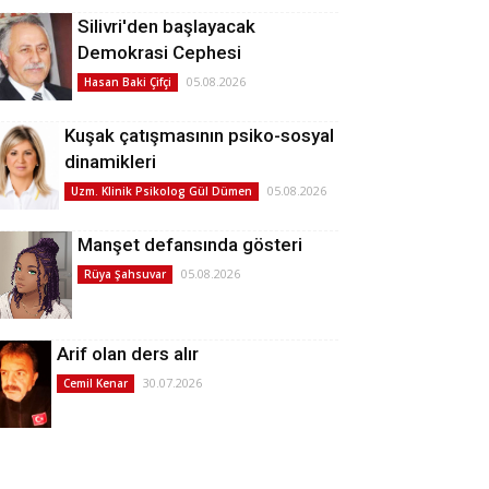
Silivri'den başlayacak
Demokrasi Cephesi
05.08.2026
Hasan Baki Çifçi
Kuşak çatışmasının psiko-sosyal
dinamikleri
05.08.2026
Uzm. Klinik Psikolog Gül Dümen
Manşet defansında gösteri
05.08.2026
Rüya Şahsuvar
Arif olan ders alır
30.07.2026
Cemil Kenar