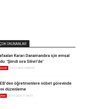
ÇOK OKUNANLAR
afaalan Kararı Danamandıra için emsal
du: 'Şimdi sıra Silivri'de'
31.07.2026 14:00:05
üncel
EB'den öğretmenlere nöbet görevinde
eni düzenleme
27.07.2026 11:36:31
ğitim