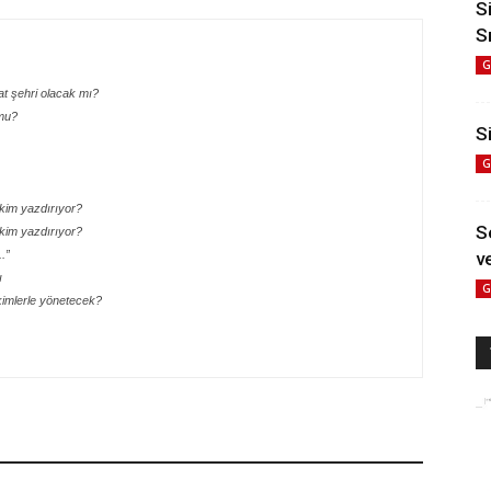
S
S
G
at şehri olacak mı?
mu?
Si
G
 kim yazdırıyor?
S
 kim yazdırıyor?
.”
ve
ı
G
kimlerle yönetecek?