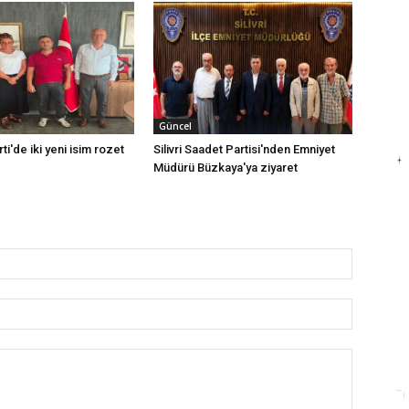
Güncel
rti'de iki yeni isim rozet
Silivri Saadet Partisi'nden Emniyet
Müdürü Büzkaya'ya ziyaret