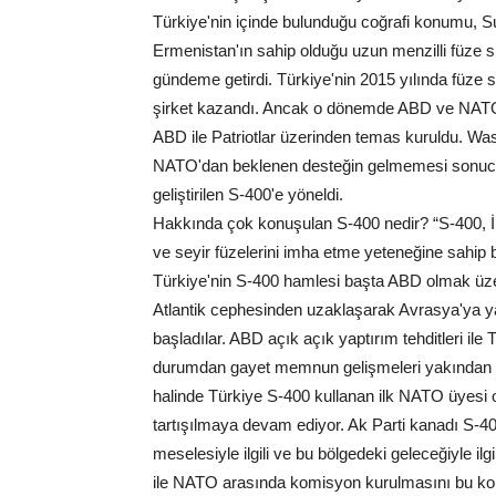
Türkiye'nin içinde bulunduğu coğrafi konumu, Sur
Ermenistan'ın sahip olduğu uzun menzilli füze 
gündeme getirdi. Türkiye'nin 2015 yılında füze sa
şirket kazandı. Ancak o dönemde ABD ve NATO'nu
ABD ile Patriotlar üzerinden temas kuruldu. W
NATO'dan beklenen desteğin gelmemesi sonucu
geliştirilen S-400'e yöneldi.
Hakkında çok konuşulan S-400 nedir? “S-400, İns
ve seyir füzelerini imha etme yeteneğine sahip
Türkiye'nin S-400 hamlesi başta ABD olmak üzere
Atlantik cephesinden uzaklaşarak Avrasya'ya y
başladılar. ABD açık açık yaptırım tehditleri il
durumdan gayet memnun gelişmeleri yakından tak
halinde Türkiye S-400 kullanan ilk NATO üyesi 
tartışılmaya devam ediyor. Ak Parti kanadı S-400
meselesiyle ilgili ve bu bölgedeki geleceğiyle il
ile NATO arasında komisyon kurulmasını bu komi