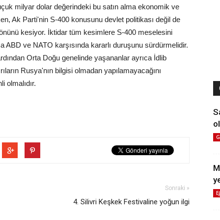
 buçuk milyar dolar değerindeki bu satın alma ekonomik ve
ken, Ak Parti'nin S-400 konusunu devlet politikası değil de
ın önünü kesiyor. İktidar tüm kesimlere S-400 meselesini
yrıca ABD ve NATO karşısında kararlı duruşunu sürdürmelidir.
ardından Orta Doğu genelinde yaşananlar ayrıca İdlib
rıların Rusya'nın bilgisi olmadan yapılamayacağını
 olmalıdır.
S
ol
G
M
y
Sonraki »
E
4. Silivri Keşkek Festivaline yoğun ilgi