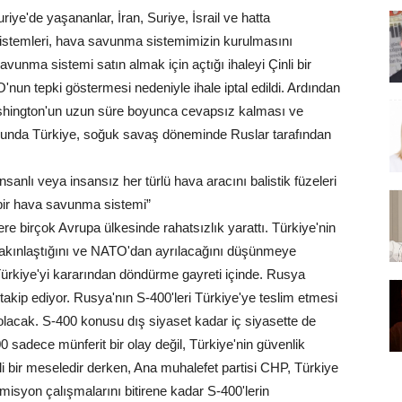
iye'de yaşananlar, İran, Suriye, İsrail ve hatta
sistemleri, hava savunma sistemimizin kurulmasını
vunma sistemi satın almak için açtığı ihaleyi Çinli bir
n tepki göstermesi nedeniyle ihale iptal edildi. Ardından
ashington'un uzun süre boyunca cevapsız kalması ve
nda Türkiye, soğuk savaş döneminde Ruslar tarafından
anlı veya insansız her türlü hava aracını balistik füzeleri
 bir hava savunma sistemi”
 birçok Avrupa ülkesinde rahatsızlık yarattı. Türkiye'nin
akınlaştığını ve NATO'dan ayrılacağını düşünmeye
e Türkiye'yi kararından döndürme gayreti içinde. Rusya
ip ediyor. Rusya'nın S-400'leri Türkiye'ye teslim etmesi
olacak. S-400 konusu dış siyaset kadar iç siyasette de
 sadece münferit bir olay değil, Türkiye'nin güvenlik
gili bir meseledir derken, Ana muhalefet partisi CHP, Türkiye
syon çalışmalarını bitirene kadar S-400'lerin