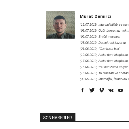
Murat Demirci
(12.07.2019) İstanbul kültür ve san
(08.07.2019) Özür borcumuz yok 
(02.07.2019) S-400 meselesi
(25.06.2019) Demokrasi kazandı
(21.06.2019) “Cambaza bak”
(19.06.2019) Ateist ders kitaplarını
(17.06.2019) Ateist ders kitaplarını
(15.06.2019) “Bu can zaten acıyor..
(13.06.2019) 16 Haziran ve sonras
(30.05.2019) İmamoğlu, İstanbul’u 
SON HABERLER