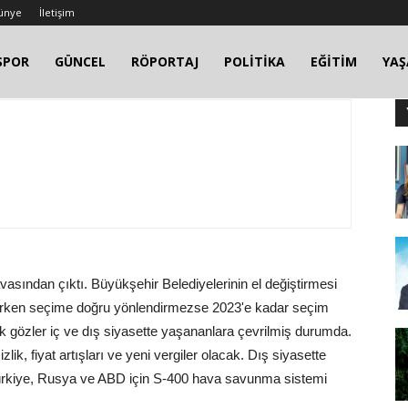
ünye
İletişim
SPOR
GÜNCEL
RÖPORTAJ
POLİTİKA
EĞİTİM
YA
asından çıktı. Büyükşehir Belediyelerinin el değiştirmesi
ti erken seçime doğru yönlendirmezse 2023'e kadar seçim
k gözler iç ve dış siyasette yaşananlara çevrilmiş durumda.
lik, fiyat artışları ve yeni vergiler olacak. Dış siyasette
ürkiye, Rusya ve ABD için S-400 hava savunma sistemi