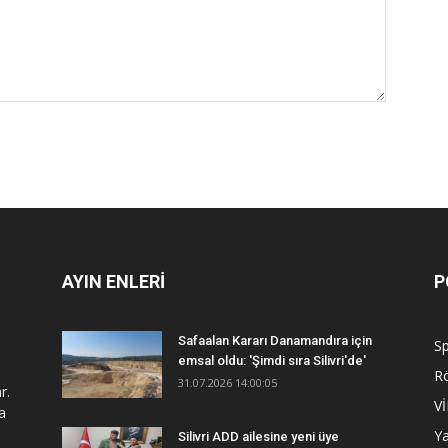
AYIN ENLERİ
P
Safaalan Kararı Danamandıra için
S
emsal oldu: 'Şimdi sıra Silivri'de'
R
31.07.2026 14:00:05
r.
V
a
Y
Silivri ADD ailesine yeni üye