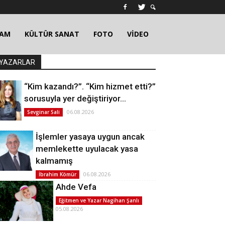
ŞAM
KÜLTÜR SANAT
FOTO
VİDEO
YAZARLAR
“Kim kazandı?”. “Kim hizmet etti?”
sorusuyla yer değiştiriyor…
06.08.2026
Sevginar Sali
İşlemler yasaya uygun ancak
memlekette uyulacak yasa
kalmamış
06.08.2026
İbrahim Kömür
Ahde Vefa
Eğitmen ve Yazar Nagihan Şanlı
05.08.2026