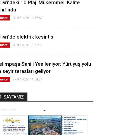
ilivri'deki 10 Plaj 'Mükemmel' Kalite
ınıfında
20.07.2026 14:37:57
üncel
livri'de elektrik kesintisi
20.07.2026 13:21:32
üncel
elimpaşa Sahili Yenileniyor: Yürüyüş yolu
 seyir terasları geliyor
27.07.2026 11:54:24
üncel
1. SAYFAMIZ