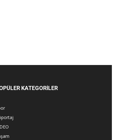
OPÜLER KATEGORİLER
por
öportaj
İDEO
aşam