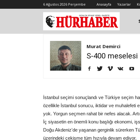
6 Ağustos 2026 Perşembe
Anasayfa
Yazarlar
K
Murat Demirci
S-400 meselesi
İstanbul seçimi sonuçlandı ve Türkiye seçim hav
özellikle İstanbul sonucu, iktidar ve muhalefe
yok. Yorgun seçmen rahat bir nefes alacak. Artı
İç siyasetin en önemli konu başlığı ekonomi, işsiz
Doğu Akdeniz'de yaşanan gerginlik sürerken T
üzerindeki çekişme tüm hızıyla devam ediyor.