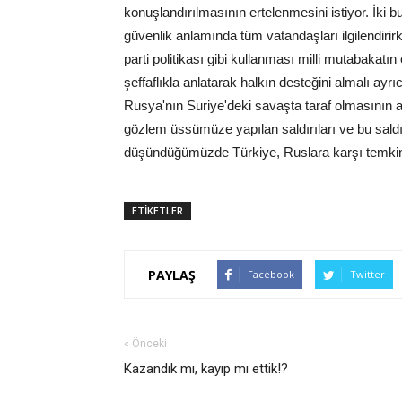
konuşlandırılmasının ertelenmesini istiyor. İki
güvenlik anlamında tüm vatandaşları ilgilendirir
parti politikası gibi kullanması milli mutabakat
şeffaflıkla anlatarak halkın desteğini almalı a
Rusya'nın Suriye'deki savaşta taraf olmasının 
gözlem üssümüze yapılan saldırıları ve bu saldı
düşündüğümüzde Türkiye, Ruslara karşı temkinli
ETİKETLER
PAYLAŞ
Facebook
Twitter
« Önceki
Kazandık mı, kayıp mı ettik!?