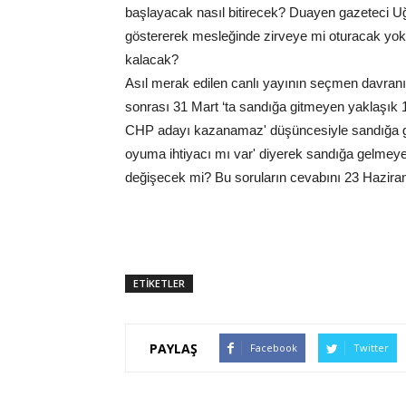
başlayacak nasıl bitirecek? Duayen gazeteci Uğ
göstererek mesleğinde zirveye mi oturacak yoks
kalacak?
Asıl merak edilen canlı yayının seçmen davranış
sonrası 31 Mart ‘ta sandığa gitmeyen yaklaşık
CHP adayı kazanamaz' düşüncesiyle sandığa ge
oyuma ihtiyacı mı var' diyerek sandığa gelmey
değişecek mi? Bu soruların cevabını 23 Haziran 
ETİKETLER
PAYLAŞ
Facebook
Twitter