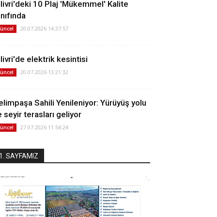
ilivri'deki 10 Plaj 'Mükemmel' Kalite
ınıfında
20.07.2026 14:37:57
üncel
livri'de elektrik kesintisi
20.07.2026 13:21:32
üncel
elimpaşa Sahili Yenileniyor: Yürüyüş yolu
 seyir terasları geliyor
27.07.2026 11:54:24
üncel
1. SAYFAMIZ