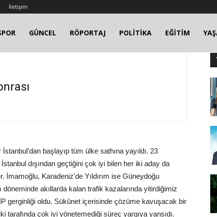
İletişim
SPOR
GÜNCEL
RÖPORTAJ
POLİTİKA
EĞİTİM
YA
onrası
İstanbul'dan başlayıp tüm ülke sathına yayıldı. 23
İstanbul dışından geçtiğini çok iyi bilen her iki aday da
tiler. İmamoğlu, Karadeniz'de Yıldırım ise Güneydoğu
döneminde akıllarda kalan trafik kazalarında yitirdiğimiz
İP gerginliği oldu. Sükûnet içerisinde çözüme kavuşacak bir
ki tarafında çok iyi yönetemediği süreç yargıya yansıdı.