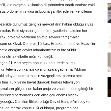
fili, kutuplaşma, kullanılan dil yönünden taraflı tarafsız eski
suz o dönemin siyasi üslubuna şahitlik edenler kendilerini
 özellikle günümüz gençliği mevcut dilin hâkim olduğu siyasi
anıdılar. Eski siyasiler günümüz siyasilerinin aksine her
k, proje ve vaatlerini anlatıp seviyeli tartışmalar
em de Özal, Demirel, Türkeş, Erbakan, İnönü ve Ecevit'in
ahmetle andığım devlet adamlarımızın nükte yüklü
ını unutmak elbette mümkün değil.
 geçen 31 Mart seçim sonucu kısa sürede olumlu
nun televizyon kanalında münazara çağrısına Yıldırım
daki adaylar, demokrasinin vazgeçilmez parçası açık
si tüm Türkiye'de hayat duracak herkes televizyon
şmaların gölgesinde kalan proje ve vaatlerin öne çıktığı bir
erecekleri performans çok ama çok önemli olacak.
eyeceğiz. Cumhur İttifakı ortağı Devlet Bahçeli'nin boykot
mansı da merak konusu. Küçükkaya, programa nasıl