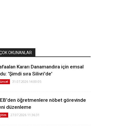
ÇOK OKUNANLAR
afaalan Kararı Danamandıra için emsal
du: 'Şimdi sıra Silivri'de'
31.07.2026 14:00:05
üncel
EB'den öğretmenlere nöbet görevinde
eni düzenleme
27.07.2026 11:36:31
ğitim