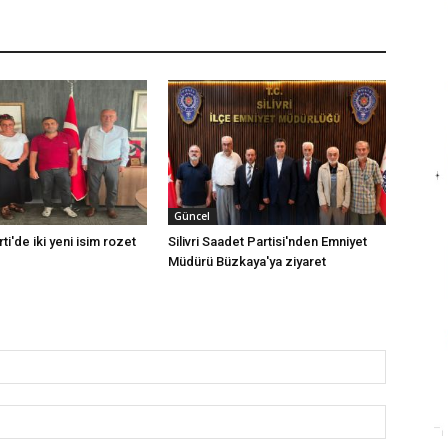
Güncel
rti'de iki yeni isim rozet
Silivri Saadet Partisi'nden Emniyet
Müdürü Büzkaya'ya ziyaret