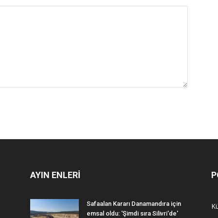
AYIN ENLERİ
P
Safaalan Kararı Danamandıra için
Kü
emsal oldu: 'Şimdi sıra Silivri'de'