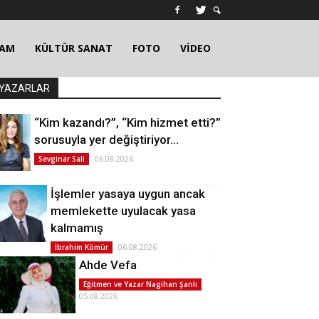
ŞAM
KÜLTÜR SANAT
FOTO
VİDEO
YAZARLAR
“Kim kazandı?”, “Kim hizmet etti?”
sorusuyla yer değiştiriyor…
06.08.2026
Sevginar Sali
İşlemler yasaya uygun ancak
memlekette uyulacak yasa
kalmamış
06.08.2026
İbrahim Kömür
Ahde Vefa
Eğitmen ve Yazar Nagihan Şanlı
05.08.2026