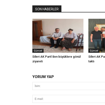
SON HABERLER
Güncel
Güncel
Silivri AK Parti'den büyüklere gönül
Silivri AK Pa
ziyareti
taktı
YORUM YAP