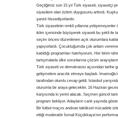
Geçtiğimiz son 15 yıl Türk siyaseti, siyasetçi pro
siyasilere olan özlem duygusunu arttırdı. Kuşku
şanslı hissediyorlardır.
Türk siyasetinin renkli yıllarına yetişemeyenler
iklim içerisinde büyüyerek siyaseti bu şekli ile t
seçim öncesi düzenlenen açık oturumlara katılara
yapıyorlardı. Çocukluğumda çok anlam veremes
katıldığı programları hatırlıyorum. Her birini r
tartışmalarla ülke sorunlarına çözüm arayışlar
Türk siyaseti ve demokrasisi açısından tarihe
gelişmelere aracılık etmeye başladı. İmamoğlu'
tarafından olumlu cevap geldi. İstanbul yarışın
oturumla bir araya gelecekler. 16 Haziran gece
karşısında ki yerini alacak. Seçmen güncel tartı
program bekliyor. Adayların canlı yayında göst
Bir futbol maçını andıran taktiksel mücadele izl
ettiği moderatör İsmail Küçükkaya'nın perfor