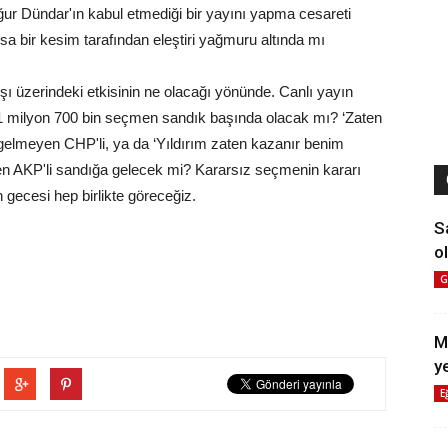
ur Dündar'ın kabul etmediği bir yayını yapma cesareti
a bir kesim tarafından eleştiri yağmuru altında mı
ı üzerindeki etkisinin ne olacağı yönünde. Canlı yayın
 1 milyon 700 bin seçmen sandık başında olacak mı? ‘Zaten
lmeyen CHP'li, ya da ‘Yıldırım zaten kazanır benim
en AKP'li sandığa gelecek mi? Kararsız seçmenin kararı
gecesi hep birlikte göreceğiz.
S
ol
G
M
y
E