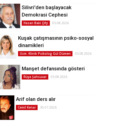
Silivri'den başlayacak
Demokrasi Cephesi
05.08.2026
Hasan Baki Çifçi
Kuşak çatışmasının psiko-sosyal
dinamikleri
05.08.2026
Uzm. Klinik Psikolog Gül Dümen
Manşet defansında gösteri
05.08.2026
Rüya Şahsuvar
Arif olan ders alır
30.07.2026
Cemil Kenar