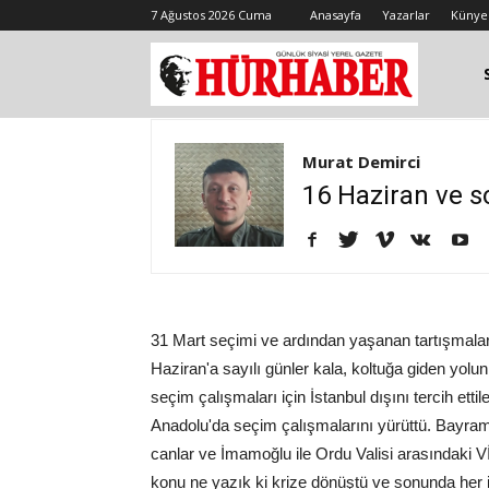
7 Ağustos 2026 Cuma
Anasayfa
Yazarlar
Künye
Murat Demirci
16 Haziran ve s
31 Mart seçimi ve ardından yaşanan tartışmalar 
Haziran'a sayılı günler kala, koltuğa giden yolun 
seçim çalışmaları için İstanbul dışını tercih et
Anadolu'da seçim çalışmalarını yürüttü. Bayram 
canlar ve İmamoğlu ile Ordu Valisi arasındaki V
konu ne yazık ki krize dönüştü ve sonunda her i