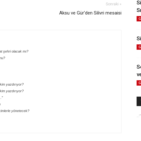
S
Sonraki »
S
Aksu ve Gür’den Silivri mesaisi
G
Si
G
at şehri olacak mı?
mu?
S
ve
G
 kim yazdırıyor?
 kim yazdırıyor?
.”
ı
kimlerle yönetecek?