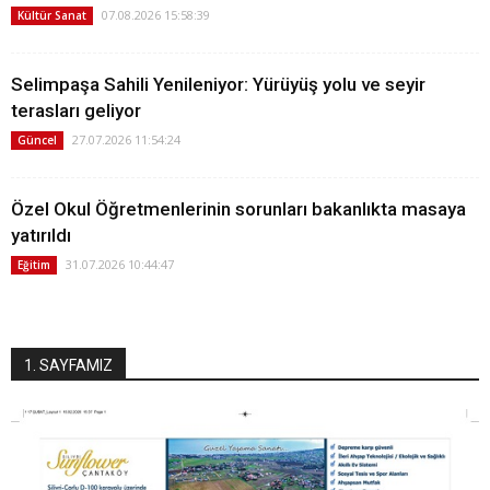
07.08.2026 15:58:39
Kültür Sanat
Selimpaşa Sahili Yenileniyor: Yürüyüş yolu ve seyir
terasları geliyor
27.07.2026 11:54:24
Güncel
Özel Okul Öğretmenlerinin sorunları bakanlıkta masaya
yatırıldı
31.07.2026 10:44:47
Eğitim
1. SAYFAMIZ