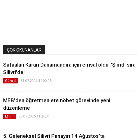
ÇOK OKUNANLAR
Safaalan Kararı Danamandıra için emsal oldu: 'Şimdi sıra
Silivri'de'
31.07.2026 14:00:05
Güncel
MEB'den öğretmenlere nöbet görevinde yeni
düzenleme
27.07.2026 11:36:31
Eğitim
5. Geleneksel Silivri Panayırı 14 Ağustos’ta