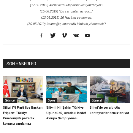
(17.06.2019) Ateist ders kitaplarını kim yazdırıyor?
(15.06.2019) “Bu can zaten acıyor...”
(13.06.2019) 16 Haziran ve sonrası
(30.05.2019) İmamoğlu, İstanbul’u kimlerle yönetecek?
SON HABERLER
Güncel
Spor
Güncel
Silivri İYİ Parti İlçe Başkanı
Silivrili Nil Şahin Türkiye
Silivri’de yer altı çöp
Erişken: Türkiye
Üçüncüsü, sıradaki hedef
konteynerleri temizleniyor
Cumhuriyeti pazarlık
Avrupa Şampiyonası
konusu yapılamaz