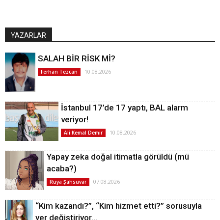
YAZARLAR
SALAH BİR RİSK Mİ?
10.08.2026
Ferhan Tezcan
İstanbul 17’de 17 yaptı, BAL alarm
veriyor!
10.08.2026
Ali Kemal Demir
Yapay zeka doğal itimatla görüldü (mü
acaba?)
07.08.2026
Rüya Şahsuvar
“Kim kazandı?”, “Kim hizmet etti?” sorusuyla
yer değiştiriyor…