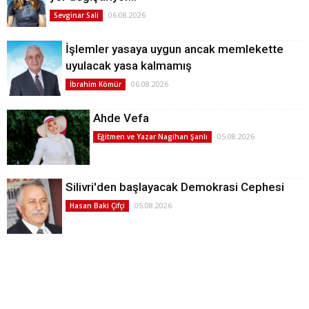
06.08.2026
Sevginar Sali
İşlemler yasaya uygun ancak memlekette
uyulacak yasa kalmamış
06.08.2026
İbrahim Kömür
Ahde Vefa
05.08.2026
Eğitmen ve Yazar Nagihan Şanlı
Silivri'den başlayacak Demokrasi Cephesi
05.08.2026
Hasan Baki Çifçi