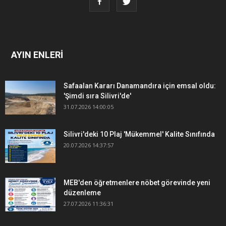
AYIN ENLERİ
Safaalan Kararı Danamandıra için emsal oldu:
'Şimdi sıra Silivri'de'
31.07.2026 14:00:05
Silivri'deki 10 Plaj 'Mükemmel' Kalite Sınıfında
20.07.2026 14:37:57
MEB'den öğretmenlere nöbet görevinde yeni
düzenleme
27.07.2026 11:36:31