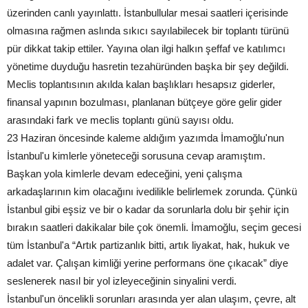
üzerinden canlı yayınlattı. İstanbullular mesai saatleri içerisinde
olmasına rağmen aslında sıkıcı sayılabilecek bir toplantı türünü
pür dikkat takip ettiler. Yayına olan ilgi halkın şeffaf ve katılımcı
yönetime duyduğu hasretin tezahüründen başka bir şey değildi.
Meclis toplantısının akılda kalan başlıkları hesapsız giderler,
finansal yapının bozulması, planlanan bütçeye göre gelir gider
arasındaki fark ve meclis toplantı günü sayısı oldu.
23 Haziran öncesinde kaleme aldığım yazımda İmamoğlu'nun
İstanbul'u kimlerle yöneteceği sorusuna cevap aramıştım.
Başkan yola kimlerle devam edeceğini, yeni çalışma
arkadaşlarının kim olacağını ivedilikle belirlemek zorunda. Çünkü
İstanbul gibi eşsiz ve bir o kadar da sorunlarla dolu bir şehir için
bırakın saatleri dakikalar bile çok önemli. İmamoğlu, seçim gecesi
tüm İstanbul'a “Artık partizanlık bitti, artık liyakat, hak, hukuk ve
adalet var. Çalışan kimliği yerine performans öne çıkacak” diye
seslenerek nasıl bir yol izleyeceğinin sinyalini verdi.
İstanbul'un öncelikli sorunları arasında yer alan ulaşım, çevre, alt